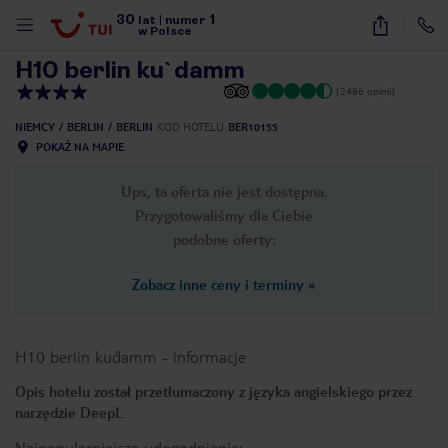
30
1
1
/
17
lat
|
numer
w Polsce
H10 berlin ku`damm
(2486 opinii)
NIEMCY
BERLIN
BERLIN
KOD HOTELU
BER10155
POKAŻ NA MAPIE
Ups, ta oferta nie jest dostępna.
Przygotowaliśmy dla Ciebie
podobne oferty:
Zobacz inne ceny i terminy
»
H10 berlin ku`damm
-
informacje
Opis hotelu został przetłumaczony z języka angielskiego przez
narzędzie DeepL
nute
Najpopularniejsze udogodnienia: