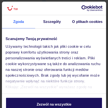
Zgoda
Szczegóły
O plikach cookies
Hotel
Szanujemy Twoją prywatność
Opinie
Używamy technologii takich jak pliki cookie w celu
poprawy komfortu użytkowania strony oraz
personalizowania wyświetlanych treści i reklam. Pliki
Pokoje
cookie wykorzystywane są także do analizowania ruchu
na naszej stronie oraz oferowania funkcji mediów
społecznościowych. Brak zgody lub jej wycofanie może
Wyżywienie
negatywnie wpłynąć na niektóre funkcje strony.
Klikając „Zezwól na wszystkie” wyrażasz zgodę na
umieszczenie wszystkich plików cookie. Możesz jednak
Atrakcje
personalizować swój wybór wchodząc w zakładkę
„Szczegóły”
Zezwól na wszystkie