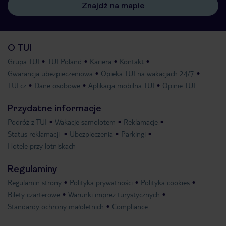
Znajdź na mapie
O TUI
Grupa TUI
TUI Poland
Kariera
Kontakt
Gwarancja ubezpieczeniowa
Opieka TUI na wakacjach 24/7
TUI.cz
Dane osobowe
Aplikacja mobilna TUI
Opinie TUI
Przydatne informacje
Podróż z TUI
Wakacje samolotem
Reklamacje
Status reklamacji
Ubezpieczenia
Parkingi
Hotele przy lotniskach
Regulaminy
Regulamin strony
Polityka prywatności
Polityka cookies
Bilety czarterowe
Warunki imprez turystycznych
Standardy ochrony małoletnich
Compliance