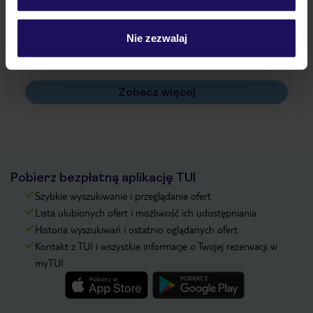
Jak zmienić uczestników/osobę zgłaszającą?
Czy w Hotelu będzie przedstawiciel TUI?
Nie zezwalaj
Na jakiej podstawie i gdzie otrzymam karty
pokładowe/bilety lotnicze?
Zobacz więcej
Pobierz bezpłatną aplikację TUI
Szybkie wyszukiwanie i przeglądanie ofert
Lista ulubionych ofert i możliwość ich udostępniania
Historia wyszukiwań i ostatnio oglądanych ofert
Kontakt z TUI i wszystkie informacje o Twojej rezerwacji w
myTUI