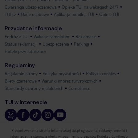
Gwarancja ubezpieczeniowa
Opieka TUI na wakacjach 24/7
TUI.cz
Dane osobowe
Aplikacja mobilna TUI
Opinie TUI
Przydatne informacje
Podróż z TUI
Wakacje samolotem
Reklamacje
Status reklamacji
Ubezpieczenia
Parkingi
Hotele przy lotniskach
Regulaminy
Regulamin strony
Polityka prywatności
Polityka cookies
Bilety czarterowe
Warunki imprez turystycznych
Standardy ochrony małoletnich
Compliance
TUI w Internecie
Prezentowane na stronie internetowej tui.pl ogłoszenia, reklamy, cenniki i
informacje nie stanowią oferty w rozumieniu przepisów Kodeksu Cywilnego.