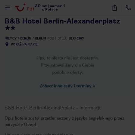
30
1
1
/
28
lat
|
numer
w Polsce
B&B Hotel Berlin-Alexanderplatz
NIEMCY
BERLIN
BERLIN
KOD HOTELU
BER10505
POKAŻ NA MAPIE
Ups, ta oferta nie jest dostępna.
Przygotowaliśmy dla Ciebie
podobne oferty:
Zobacz inne ceny i terminy
»
B&B Hotel Berlin-Alexanderplatz
-
informacje
Opis hotelu został przetłumaczony z języka angielskiego przez
narzędzie DeepL
nute
Najpopularniejsze udogodnienia: