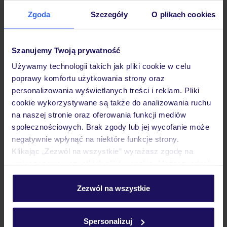
Zgoda
Szczegóły
O plikach cookies
Hotel
Szanujemy Twoją prywatność
Pokoje
Używamy technologii takich jak pliki cookie w celu
poprawy komfortu użytkowania strony oraz
personalizowania wyświetlanych treści i reklam. Pliki
cookie wykorzystywane są także do analizowania ruchu
Wyżywienie
na naszej stronie oraz oferowania funkcji mediów
społecznościowych. Brak zgody lub jej wycofanie może
negatywnie wpłynąć na niektóre funkcje strony.
Atrakcje
Klikając „Zezwól na wszystkie” wyrażasz zgodę na
umieszczenie wszystkich plików cookie. Możesz jednak
personalizować swój wybór wchodząc w zakładkę
Ważne informacje
„Szczegóły”
Zezwól na wszystkie
Szczegółowe informacje o plikach cookie znajdziesz
w
polityce plików cookies
oraz
polityce prywatności
.
Spersonalizuj
Często zadawane pytania