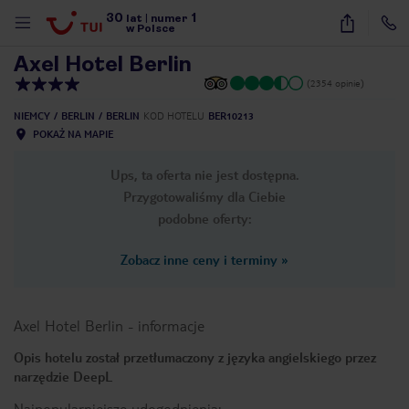
30
1
1
/
20
lat
|
numer
w Polsce
Axel Hotel Berlin
(2354 opinie)
NIEMCY
BERLIN
BERLIN
KOD HOTELU
BER10213
POKAŻ NA MAPIE
Ups, ta oferta nie jest dostępna.
Przygotowaliśmy dla Ciebie
podobne oferty:
Zobacz inne ceny i terminy
»
Axel Hotel Berlin
-
informacje
Opis hotelu został przetłumaczony z języka angielskiego przez
narzędzie DeepL
nute
Najpopularniejsze udogodnienia: