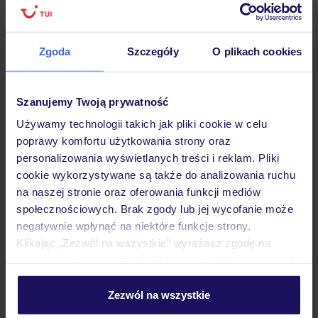
Hotel
Zgoda
Szczegóły
O plikach cookies
Opinie
Szanujemy Twoją prywatność
Używamy technologii takich jak pliki cookie w celu
poprawy komfortu użytkowania strony oraz
Pokoje
personalizowania wyświetlanych treści i reklam. Pliki
cookie wykorzystywane są także do analizowania ruchu
na naszej stronie oraz oferowania funkcji mediów
Wyżywienie
społecznościowych. Brak zgody lub jej wycofanie może
negatywnie wpłynąć na niektóre funkcje strony.
Klikając „Zezwól na wszystkie” wyrażasz zgodę na
Atrakcje
umieszczenie wszystkich plików cookie. Możesz jednak
personalizować swój wybór wchodząc w zakładkę
„Szczegóły”
Zezwól na wszystkie
Szczegółowe informacje o plikach cookie znajdziesz
Ważne informacje