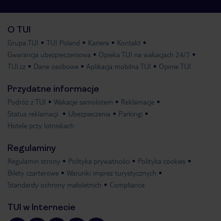
O TUI
Grupa TUI
TUI Poland
Kariera
Kontakt
Gwarancja ubezpieczeniowa
Opieka TUI na wakacjach 24/7
TUI.cz
Dane osobowe
Aplikacja mobilna TUI
Opinie TUI
Przydatne informacje
Podróż z TUI
Wakacje samolotem
Reklamacje
Status reklamacji
Ubezpieczenia
Parkingi
Hotele przy lotniskach
Regulaminy
Regulamin strony
Polityka prywatności
Polityka cookies
Bilety czarterowe
Warunki imprez turystycznych
Standardy ochrony małoletnich
Compliance
TUI w Internecie