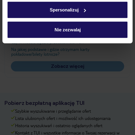
w
polityce plików cookies
oraz
polityce prywatności
.
Spersonalizuj
Często zadawane pytania
Nie zezwalaj
Jak zmienić uczestników/osobę zgłaszającą?
Czy w Hotelu będzie przedstawiciel TUI?
Na jakiej podstawie i gdzie otrzymam karty
pokładowe/bilety lotnicze?
Zobacz więcej
Pobierz bezpłatną aplikację TUI
Szybkie wyszukiwanie i przeglądanie ofert
Lista ulubionych ofert i możliwość ich udostępniania
Historia wyszukiwań i ostatnio oglądanych ofert
Kontakt z TUI i wszystkie informacje o Twojej rezerwacji w