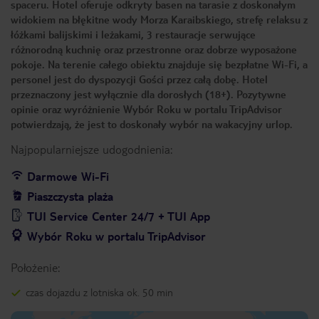
spaceru. Hotel oferuje odkryty basen na tarasie z doskonałym
widokiem na błękitne wody Morza Karaibskiego, strefę relaksu z
łóżkami balijskimi i leżakami, 3 restauracje serwujące
różnorodną kuchnię oraz przestronne oraz dobrze wyposażone
pokoje. Na terenie całego obiektu znajduje się bezpłatne Wi-Fi, a
personel jest do dyspozycji Gości przez całą dobę. Hotel
przeznaczony jest wyłącznie dla dorosłych (18+). Pozytywne
opinie oraz wyróżnienie Wybór Roku w portalu TripAdvisor
potwierdzają, że jest to doskonały wybór na wakacyjny urlop.
Najpopularniejsze udogodnienia:
Darmowe Wi-Fi
Piaszczysta plaża
TUI Service Center 24/7 + TUI App
Wybór Roku w portalu TripAdvisor
Położenie:
czas dojazdu z lotniska ok. 50 min