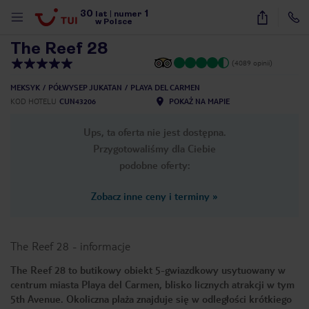
30
1
1
/
16
lat
|
numer
w Polsce
The Reef 28
(4089 opinii)
MEKSYK
PÓŁWYSEP JUKATAN
PLAYA DEL CARMEN
KOD HOTELU
CUN43206
POKAŻ NA MAPIE
Ups, ta oferta nie jest dostępna.
Przygotowaliśmy dla Ciebie
podobne oferty:
Zobacz inne ceny i terminy
»
The Reef 28
-
informacje
The Reef 28 to butikowy obiekt 5-gwiazdkowy usytuowany w
centrum miasta Playa del Carmen, blisko licznych atrakcji w tym
nute
5th Avenue. Okoliczna plaża znajduje się w odległości krótkiego