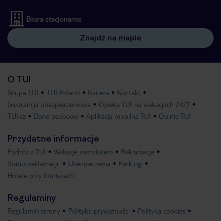
Biura stacjonarne
Znajdź na mapie
O TUI
Grupa TUI
TUI Poland
Kariera
Kontakt
Gwarancja ubezpieczeniowa
Opieka TUI na wakacjach 24/7
TUI.cz
Dane osobowe
Aplikacja mobilna TUI
Opinie TUI
Przydatne informacje
Podróż z TUI
Wakacje samolotem
Reklamacje
Status reklamacji
Ubezpieczenia
Parkingi
Hotele przy lotniskach
Regulaminy
Regulamin strony
Polityka prywatności
Polityka cookies