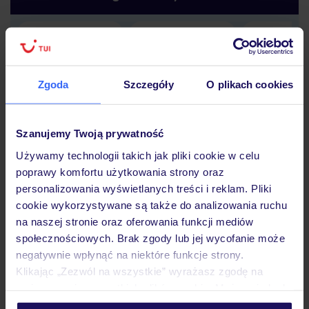
Lider niskich cen
Największe biuro
30 lat w P
podróży w Polsce
Zgoda
Szczegóły
O plikach cookies
Szanujemy Twoją prywatność
Używamy technologii takich jak pliki cookie w celu
Hotel
poprawy komfortu użytkowania strony oraz
personalizowania wyświetlanych treści i reklam. Pliki
cookie wykorzystywane są także do analizowania ruchu
Pokoje
na naszej stronie oraz oferowania funkcji mediów
społecznościowych. Brak zgody lub jej wycofanie może
negatywnie wpłynąć na niektóre funkcje strony.
Wyżywienie
Klikając „Zezwól na wszystkie” wyrażasz zgodę na
umieszczenie wszystkich plików cookie. Możesz jednak
personalizować swój wybór wchodząc w zakładkę