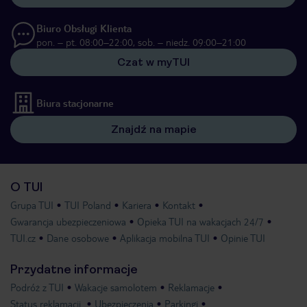
Biuro Obsługi Klienta
pon. – pt. 08:00–22:00, sob. – niedz. 09:00–21:00
Czat w myTUI
Biura stacjonarne
Znajdź na mapie
O TUI
Grupa TUI
TUI Poland
Kariera
Kontakt
Gwarancja ubezpieczeniowa
Opieka TUI na wakacjach 24/7
TUI.cz
Dane osobowe
Aplikacja mobilna TUI
Opinie TUI
Przydatne informacje
Podróż z TUI
Wakacje samolotem
Reklamacje
Status reklamacji
Ubezpieczenia
Parkingi