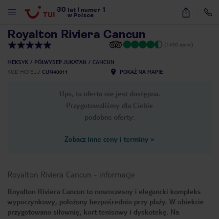
30
1
1
/
60
lat
|
numer
w Polsce
Royalton Riviera Cancun
(1430 opinii)
MEKSYK
PÓŁWYSEP JUKATAN
CANCUN
KOD HOTELU
CUN40011
POKAŻ NA MAPIE
Ups, ta oferta nie jest dostępna.
Przygotowaliśmy dla Ciebie
podobne oferty:
Zobacz inne ceny i terminy
»
Royalton Riviera Cancun
-
informacje
Royalton Riviera Cancun to nowoczesny i elegancki kompleks
wypoczynkowy, położony bezpośrednio przy plaży. W obiekcie
nute
przygotowano siłownię, kort tenisowy i dyskotekę. Na