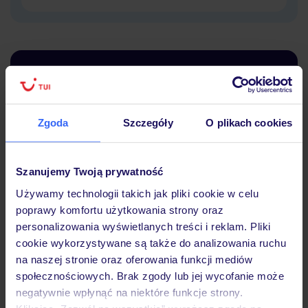
Dlaczego warto wybrać TUI?
Zgoda
Szczegóły
O plikach cookies
Lider niskich cen
Największe biuro
30 lat w P
podróży w Polsce
Szanujemy Twoją prywatność
Używamy technologii takich jak pliki cookie w celu
poprawy komfortu użytkowania strony oraz
personalizowania wyświetlanych treści i reklam. Pliki
cookie wykorzystywane są także do analizowania ruchu
Hotel
na naszej stronie oraz oferowania funkcji mediów
społecznościowych. Brak zgody lub jej wycofanie może
negatywnie wpłynąć na niektóre funkcje strony.
Pokoje