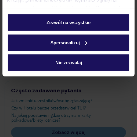
Klikając „Zezwól na wszystkie” wyrażasz zgodę na
umieszczenie wszystkich plików cookie. Możesz jednak
personalizować swój wybór wchodząc w zakładkę
Wyżywienie
„Szczegóły”
Zezwól na wszystkie
Szczegółowe informacje o plikach cookie znajdziesz
w
polityce plików cookies
oraz
polityce prywatności
.
Atrakcje
Spersonalizuj
Ważne informacje
Nie zezwalaj
Często zadawane pytania
Jak zmienić uczestników/osobę zgłaszającą?
Czy w Hotelu będzie przedstawiciel TUI?
Na jakiej podstawie i gdzie otrzymam karty
pokładowe/bilety lotnicze?
Zobacz więcej