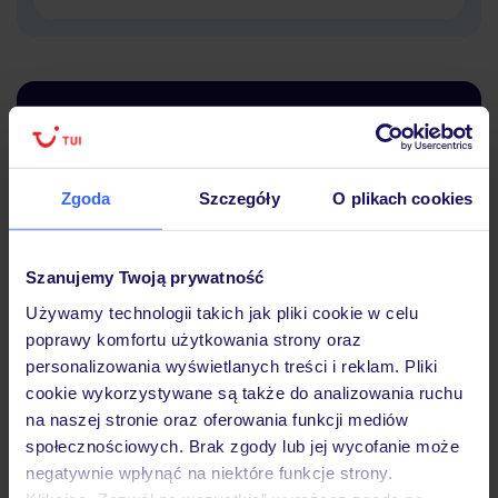
Dlaczego warto wybrać TUI?
Zgoda
Szczegóły
O plikach cookies
Lider niskich cen
Największe biuro
30 lat w P
podróży w Polsce
Szanujemy Twoją prywatność
Używamy technologii takich jak pliki cookie w celu
poprawy komfortu użytkowania strony oraz
personalizowania wyświetlanych treści i reklam. Pliki
cookie wykorzystywane są także do analizowania ruchu
Hotel
na naszej stronie oraz oferowania funkcji mediów
społecznościowych. Brak zgody lub jej wycofanie może
negatywnie wpłynąć na niektóre funkcje strony.
Pokoje