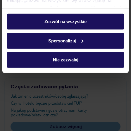
Klikając „Zezwól na wszystkie” wyrażasz zgodę na
umieszczenie wszystkich plików cookie. Możesz jednak
personalizować swój wybór wchodząc w zakładkę
Wyżywienie
„Szczegóły”
Zezwól na wszystkie
Szczegółowe informacje o plikach cookie znajdziesz
w
polityce plików cookies
oraz
polityce prywatności
.
Atrakcje
Spersonalizuj
Ważne informacje
Nie zezwalaj
Często zadawane pytania
Jak zmienić uczestników/osobę zgłaszającą?
Czy w Hotelu będzie przedstawiciel TUI?
Na jakiej podstawie i gdzie otrzymam karty
pokładowe/bilety lotnicze?
Zobacz więcej