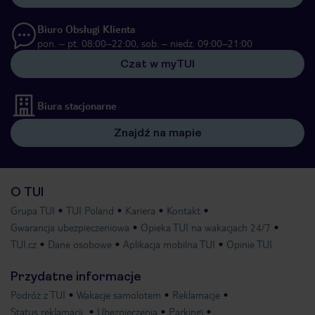
Biuro Obsługi Klienta
pon. – pt. 08:00–22:00, sob. – niedz. 09:00–21:00
Czat w myTUI
Biura stacjonarne
Znajdź na mapie
O TUI
Grupa TUI
TUI Poland
Kariera
Kontakt
Gwarancja ubezpieczeniowa
Opieka TUI na wakacjach 24/7
TUI.cz
Dane osobowe
Aplikacja mobilna TUI
Opinie TUI
Przydatne informacje
Podróż z TUI
Wakacje samolotem
Reklamacje
Status reklamacji
Ubezpieczenia
Parkingi