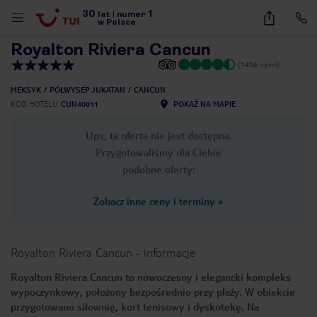
30
1
1
/
60
lat
|
numer
w Polsce
Royalton Riviera Cancun
(1406 opinii)
MEKSYK
PÓŁWYSEP JUKATAN
CANCUN
KOD HOTELU
CUN40011
POKAŻ NA MAPIE
Ups, ta oferta nie jest dostępna.
Przygotowaliśmy dla Ciebie
podobne oferty:
Zobacz inne ceny i terminy
»
Royalton Riviera Cancun
-
informacje
Royalton Riviera Cancun to nowoczesny i elegancki kompleks
wypoczynkowy, położony bezpośrednio przy plaży. W obiekcie
nute
przygotowano siłownię, kort tenisowy i dyskotekę. Na