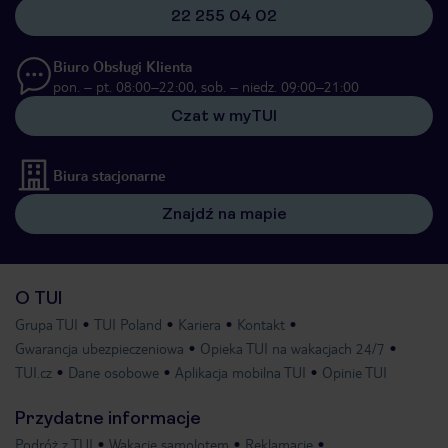
22 255 04 02
Biuro Obsługi Klienta
pon. – pt. 08:00–22:00, sob. – niedz. 09:00–21:00
Czat w myTUI
Biura stacjonarne
Znajdź na mapie
O TUI
Grupa TUI
TUI Poland
Kariera
Kontakt
Gwarancja ubezpieczeniowa
Opieka TUI na wakacjach 24/7
TUI.cz
Dane osobowe
Aplikacja mobilna TUI
Opinie TUI
Przydatne informacje
Podróż z TUI
Wakacje samolotem
Reklamacje