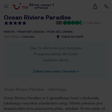
30
1
1
/
44
lat
|
numer
w Polsce
Ocean Riviera Paradise
(17245 opinii)
MEKSYK
PÓŁWYSEP JUKATAN
PLAYA DEL CARMEN
KOD HOTELU
CUN43061
POKAŻ NA MAPIE
Ups, ta oferta nie jest dostępna.
Przygotowaliśmy dla Ciebie
podobne oferty:
Zobacz inne ceny i terminy
»
Ocean Riviera Paradise
-
informacje
Ocean Riviera Paradise to 5-gwiazdkowy hotel z doskonałą
lokalizacją i wysokim standardem usług. Obiekt położony jest
nute
bezpośrednio przy piaszczystej plaży, zaledwie 10 min jazdy od