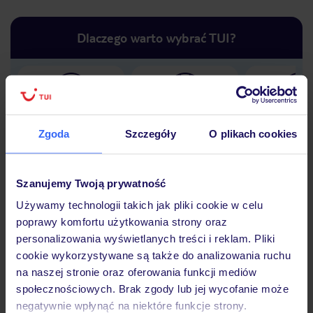
Dlaczego warto wybrać TUI?
Lider niskich cen
Największe biuro
30 lat w P
podróży w Polsce
Zgoda
Szczegóły
O plikach cookies
Szanujemy Twoją prywatność
Używamy technologii takich jak pliki cookie w celu
Hotel
poprawy komfortu użytkowania strony oraz
personalizowania wyświetlanych treści i reklam. Pliki
cookie wykorzystywane są także do analizowania ruchu
Opinie
na naszej stronie oraz oferowania funkcji mediów
społecznościowych. Brak zgody lub jej wycofanie może
negatywnie wpłynąć na niektóre funkcje strony.