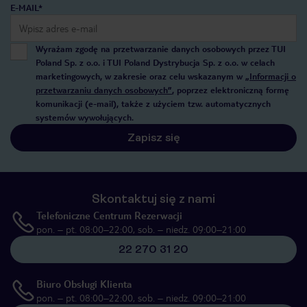
E-MAIL*
Wyrażam zgodę na przetwarzanie danych osobowych przez TUI
Poland Sp. z o.o. i TUI Poland Dystrybucja Sp. z o.o. w celach
marketingowych, w zakresie oraz celu wskazanym w
„Informacji o
przetwarzaniu danych osobowych”
, poprzez elektroniczną formę
komunikacji (e-mail), także z użyciem tzw. automatycznych
systemów wywołujących.
Zapisz się
Skontaktuj się z nami
Telefoniczne Centrum Rezerwacji
pon. – pt. 08:00–22:00, sob. – niedz. 09:00–21:00
22 270 31 20
Biuro Obsługi Klienta
pon. – pt. 08:00–22:00, sob. – niedz. 09:00–21:00