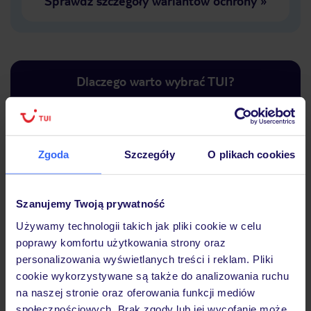
Sprawdź szczegóły wariantów ochrony
»
Dlaczego warto wybrać TUI?
Zgoda
Szczegóły
O plikach cookies
Lider niskich cen
Największe biuro
30 lat w P
podróży w Polsce
Szanujemy Twoją prywatność
Używamy technologii takich jak pliki cookie w celu
poprawy komfortu użytkowania strony oraz
Hotel
personalizowania wyświetlanych treści i reklam. Pliki
cookie wykorzystywane są także do analizowania ruchu
na naszej stronie oraz oferowania funkcji mediów
Opinie
społecznościowych. Brak zgody lub jej wycofanie może