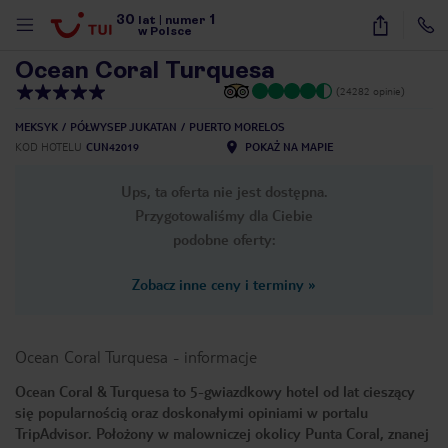
30
1
1
/
49
lat
|
numer
w Polsce
Ocean Coral Turquesa
(24282 opinie)
MEKSYK
PÓŁWYSEP JUKATAN
PUERTO MORELOS
KOD HOTELU
CUN42019
POKAŻ NA MAPIE
Ups, ta oferta nie jest dostępna.
Przygotowaliśmy dla Ciebie
podobne oferty:
Zobacz inne ceny i terminy
»
Ocean Coral Turquesa
-
informacje
Ocean Coral & Turquesa to 5-gwiazdkowy hotel od lat cieszący
się popularnością oraz doskonałymi opiniami w portalu
nute
TripAdvisor. Położony w malowniczej okolicy Punta Coral, znanej