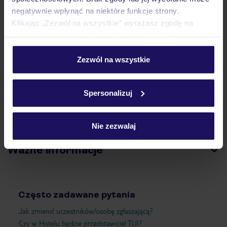
negatywnie wpłynąć na niektóre funkcje strony.
Klikając „Zezwól na wszystkie” wyrażasz zgodę na
umieszczenie wszystkich plików cookie. Możesz jednak
Pokoje
personalizować swój wybór wchodząc w zakładkę
„Szczegóły”
Zezwól na wszystkie
Szczegółowe informacje o plikach cookie znajdziesz
Wyżywienie
w
polityce plików cookies
oraz
polityce prywatności
.
Spersonalizuj
Atrakcje
Nie zezwalaj
Ważne informacje
Często zadawane pytania
Jak zmienić uczestników/osobę zgłaszającą?
Czy w Hotelu będzie przedstawiciel TUI?