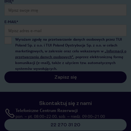
IMIĘ*
E-MAIL*
Wyrażam zgodę na przetwarzanie danych osobowych przez TUI
Poland Sp. z o.o. i TUI Poland Dystrybucja Sp. z o.o. w celach
marketingowych, w zakresie oraz celu wskazanym w
„Informacji o
przetwarzaniu danych osobowych”
, poprzez elektroniczną formę
komunikacji (e-mail), także z użyciem tzw. automatycznych
systemów wywołujących.
Zapisz się
Skontaktuj się z nami
Telefoniczne Centrum Rezerwacji
pon. – pt. 08:00–22:00, sob. – niedz. 09:00–21:00
22 270 31 20