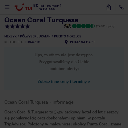
30
1
1
/
49
lat
|
numer
w Polsce
Ocean Coral Turquesa
(24301 opinii)
MEKSYK
PÓŁWYSEP JUKATAN
PUERTO MORELOS
KOD HOTELU
CUN42019
POKAŻ NA MAPIE
Ups, ta oferta nie jest dostępna.
Przygotowaliśmy dla Ciebie
podobne oferty:
Zobacz inne ceny i terminy
»
Ocean Coral Turquesa
-
informacje
Ocean Coral & Turquesa to 5-gwiazdkowy hotel od lat cieszący
się popularnością oraz doskonałymi opiniami w portalu
nute
TripAdvisor. Położony w malowniczej okolicy Punta Coral, znanej