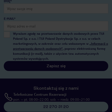
IMIĘ*
E-MAIL*
Wyrażam zgodę na przetwarzanie danych osobowych przez TUI
Poland Sp. z o.o. i TUI Poland Dystrybucja Sp. z o.o. w celach
marketingowych, w zakresie oraz celu wskazanym w
„Informacji o
przetwarzaniu danych osobowych”
, poprzez elektroniczną formę
komunikacji (e-mail), także z użyciem tzw. automatycznych
systemów wywołujących.
Zapisz się
Skontaktuj się z nami
Telefoniczne Centrum Rezerwacji
pon. – pt. 08:00–22:00, sob. – niedz. 09:00–21:00
22 270 31 20