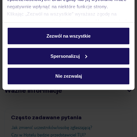
negatywnie wpłynąć na niektóre funkcje strony.
Klikając „Zezwól na wszystkie” wyrażasz zgodę na
umieszczenie wszystkich plików cookie. Możesz jednak
Pokoje
personalizować swój wybór wchodząc w zakładkę
„Szczegóły”
Zezwól na wszystkie
Szczegółowe informacje o plikach cookie znajdziesz
Wyżywienie
w
polityce plików cookies
oraz
polityce prywatności
.
Spersonalizuj
Atrakcje
Nie zezwalaj
Ważne informacje
Często zadawane pytania
Jak zmienić uczestników/osobę zgłaszającą?
Czy w Hotelu będzie przedstawiciel TUI?