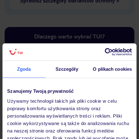
Sprawdź szczegóły wariantów ochrony
»
Dlaczego warto wybrać TUI?
Zgoda
Szczegóły
O plikach cookies
Lider niskich cen
Największe biuro
30 lat w P
podróży w Polsce
Szanujemy Twoją prywatność
Używamy technologii takich jak pliki cookie w celu
poprawy komfortu użytkowania strony oraz
Hotel
personalizowania wyświetlanych treści i reklam. Pliki
cookie wykorzystywane są także do analizowania ruchu
na naszej stronie oraz oferowania funkcji mediów
Opinie
społecznościowych. Brak zgody lub jej wycofanie może