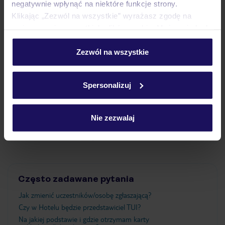
negatywnie wpłynąć na niektóre funkcje strony.
Klikając „Zezwól na wszystkie” wyrażasz zgodę na
Pokoje
umieszczenie wszystkich plików cookie. Możesz jednak
personalizować swój wybór wchodząc w zakładkę
„Szczegóły”
Zezwól na wszystkie
Wyżywienie
Szczegółowe informacje o plikach cookie znajdziesz
w
polityce plików cookies
oraz
polityce prywatności
.
Spersonalizuj
Atrakcje
Nie zezwalaj
Ważne informacje
Często zadawane pytania
Jak zmienić uczestników/osobę zgłaszającą?
Czy w Hotelu będzie przedstawiciel TUI?
Na jakiej podstawie i gdzie otrzymam karty