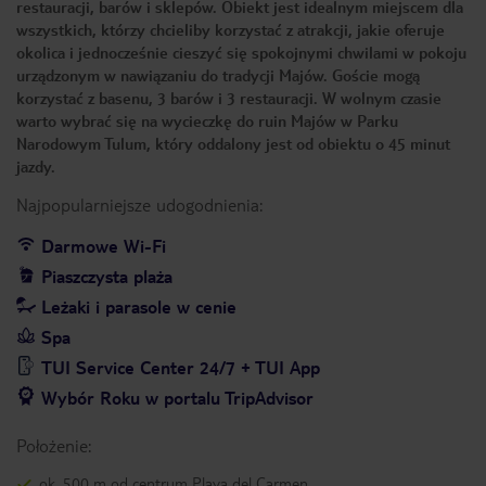
restauracji, barów i sklepów. Obiekt jest idealnym miejscem dla
wszystkich, którzy chcieliby korzystać z atrakcji, jakie oferuje
okolica i jednocześnie cieszyć się spokojnymi chwilami w pokoju
urządzonym w nawiązaniu do tradycji Majów. Goście mogą
korzystać z basenu, 3 barów i 3 restauracji. W wolnym czasie
warto wybrać się na wycieczkę do ruin Majów w Parku
Narodowym Tulum, który oddalony jest od obiektu o 45 minut
jazdy.
Najpopularniejsze udogodnienia:
Darmowe Wi-Fi
Piaszczysta plaża
Leżaki i parasole w cenie
Spa
TUI Service Center 24/7 + TUI App
Wybór Roku w portalu TripAdvisor
Położenie:
ok. 500 m od centrum Playa del Carmen