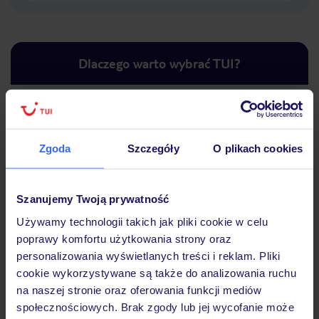
Dlaczego warto wybrać TUI?
Lider niskich cen
Największe biuro
30 lat w P
Zgoda
Szczegóły
O plikach cookies
podróży w Polsce
Szanujemy Twoją prywatność
Używamy technologii takich jak pliki cookie w celu
poprawy komfortu użytkowania strony oraz
Hotel
personalizowania wyświetlanych treści i reklam. Pliki
cookie wykorzystywane są także do analizowania ruchu
na naszej stronie oraz oferowania funkcji mediów
Opinie
społecznościowych. Brak zgody lub jej wycofanie może