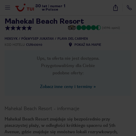
30
1
1
/
30
lat
|
numer
w Polsce
Mahekal Beach Resort
(4596 opinii)
MEKSYK
PÓŁWYSEP JUKATAN
PLAYA DEL CARMEN
KOD HOTELU
CUN43010
POKAŻ NA MAPIE
Ups, ta oferta nie jest dostępna.
Przygotowaliśmy dla Ciebie
podobne oferty:
Zobacz inne ceny i terminy
»
Mahekal Beach Resort
-
informacje
Mahekal Beach Resort znajduje się bezpośrednio przy
piaszczystej plaży, w odległości krótkiego spaceru od 5th
nute
Avenue, gdzie znajduje się mnóstwo lokali rozrywkowych,