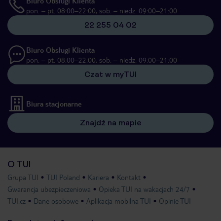
Biuro Obsługi Klienta
pon. – pt. 08:00–22:00, sob. – niedz. 09:00–21:00
22 255 04 02
Biuro Obsługi Klienta
pon. – pt. 08:00–22:00, sob. – niedz. 09:00–21:00
Czat w myTUI
Biura stacjonarne
Znajdź na mapie
O TUI
Grupa TUI
TUI Poland
Kariera
Kontakt
Gwarancja ubezpieczeniowa
Opieka TUI na wakacjach 24/7
TUI.cz
Dane osobowe
Aplikacja mobilna TUI
Opinie TUI