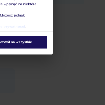
e wpłynąć na niektóre
. Możesz jednak
odką
ce prywatności
.
stołowy
ezwól na wszystkie
rty