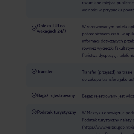
rozumiane miejsca publiczne
wolności w przypadku powtó
Opieka TUI na
W rezerwowanym hotelu opiek
wakacjach 24/7
pośrednictwem czatu w aplik
informacji dotyczących prze
również wycieczki fakultaty
Państwa dyspozycji: telefon
Transfer
Transfer (przejazd) na trasi
do zakupu transferu jako us
Bagaż rejestrowany
Bagaż rejestrowany jest wli
Podatek turystyczny
W Meksyku obowiązuje podate
Podatek turystyczny należy o
(https://www.visitax.gob.mx/