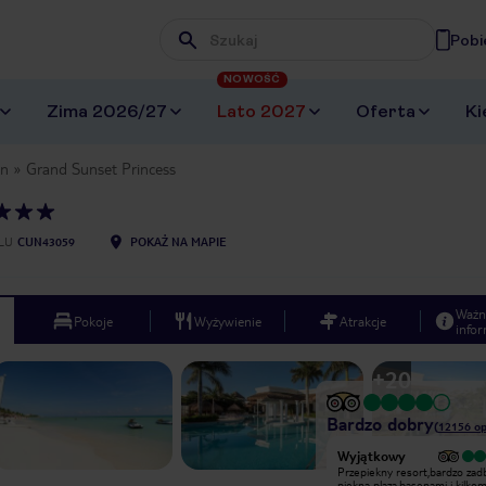
Pobi
Wpisz frazę, której szukasz
NOWOŚĆ
Zima 2026/27
Lato 2027
Oferta
Ki
an
Grand Sunset Princess
LU
CUN43059
POKAŻ NA MAPIE
Ważn
Pokoje
Wyżywienie
Atrakcje
infor
+
20
Bardzo dobry
(
12156
op
Bardzo dobry
Wyjątkowy
Zarezerwowaliśmy ten wyjazd
Przepiekny resort,bardzo zad
wkrótce po tym jak ten ośrodek
piekna plaza,basenami i kilko