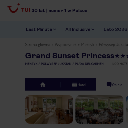
30
lat
|
numer
1
w Polsce
Last Minute
All Inclusive
Lato 2026
Strona główna
Wypoczynek
Meksyk
Półwysep Jukat
Grand Sunset Princess
MEKSYK
PÓŁWYSEP JUKATAN
PLAYA DEL CARMEN
KOD HOTE
Hotel
Opinie
top
Previous slide