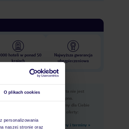
 000 hoteli w ponad 50
Najwyższa gwarancja
krajach
ubezpieczeniowa
e
Ups, ta oferta nie jest
O plikach cookies
macje
dostępna.
Przygotowaliśmy dla Ciebie
podobne oferty:
az personalizowania
Zobacz inne ceny i terminy
»
niklub:
na naszej stronie oraz