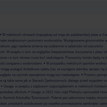
W niektórych okresach (najczęściej od maja do października) plaże w Ca
knięte zwiększonym poziomem wodorostów. Występowanie gronorostów 
uralnym, jego nasilenie zmienia się codziennie w zależności od warunków
h. W związku z tym, ze względów bezpieczeństwa, korzystanie z plaży lu
onie i w tym okresie może być niedostępne. Pracownicy hotelu będą na 
ości związane z wodorostami.
W przypadku niektórych sportów wodnyc
 mogą wystąpić dodatkowe opłaty (np. za wynajęcie sternika, sprzętu itp.
względu na czynniki zewnętrzne mogą być niedostępne.
Prosimy pamięt
ne są takie same jak w Stanach Zjednoczonych, dlatego przed wyjazdem w
Uwaga: w związku z rządowym rozporządzeniem w niektórych hotelac
sprzedaży alkoholu
Uwaga: w 2023 roku rząd Meksyku wprowadził now
. Kontroli Artykułów Tytoniowych. Palenie jest zabronione między innym
, plaże, przystanki autobusowe czy wszelkie pomieszczenia zamknięte i sze