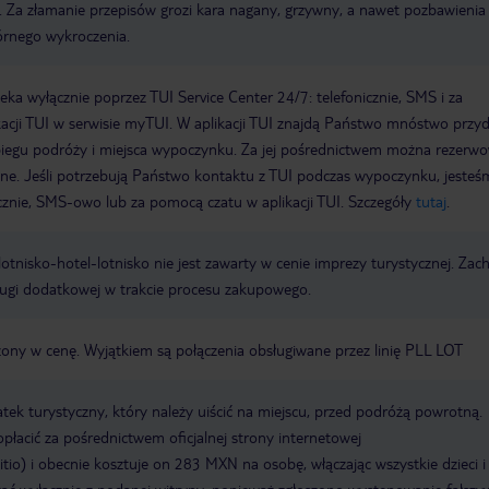
. Za złamanie przepisów grozi kara nagany, grzywny, a nawet pozbawienia
rnego wykroczenia.
a wyłącznie poprzez TUI Service Center 24/7: telefonicznie, SMS i za
acji TUI w serwisie myTUI. W aplikacji TUI znajdą Państwo mnóstwo przy
biegu podróży i miejsca wypoczynku. Za jej pośrednictwem można rezerw
wne. Jeśli potrzebują Państwo kontaktu z TUI podczas wypoczynku, jeste
icznie, SMS-owo lub za pomocą czatu w aplikacji TUI. Szczegóły
tutaj
.
e lotnisko-hotel-lotnisko nie jest zawarty w cenie imprezy turystycznej. Za
ługi dodatkowej w trakcie procesu zakupowego.
czony w cenę. Wyjątkiem są połączenia obsługiwane przez linię PLL LOT
k turystyczny, który należy uiścić na miejscu, przed podróżą powrotną.
płacić za pośrednictwem oficjalnej strony internetowej
sitio) i obecnie kosztuje on 283 MXN na osobę, włączając wszystkie dzieci i