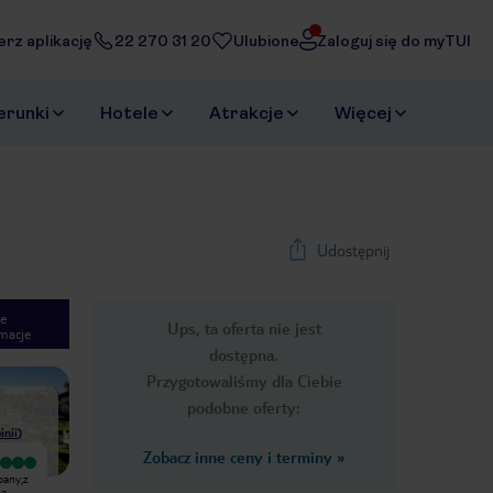
erz aplikację
22 270 31 20
Ulubione
Zaloguj się do myTUI
erunki
Hotele
Atrakcje
Więcej
Udostępnij
e
Ups, ta oferta nie jest
macje
1
/
26
dostępna.
Next slide
Przygotowaliśmy dla Ciebie
podobne oferty:
inii
)
Zobacz inne ceny i terminy
»
Bardzo dobry
Wyjątkowy
bany,z
Zarezerwowaliśmy ten wyjazd
Przepiekny resort,bardzo zadbany,z
ma
wkrótce po tym jak ten ośrodek
piekna plaza,basenami i kilkoma