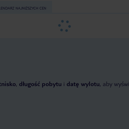
LENDARZ NAJNIŻSZYCH CEN
tnisko
,
długość pobytu
i
datę wylotu
, aby wyświe