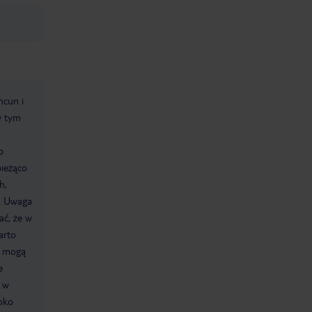
ncun i
w tym
b
bieżąco
h,
). Uwaga
ać, że w
arto
h mogą
e
i w
roko