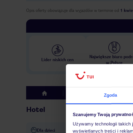
Opis oferty obowiązuje dla wyjazdów w terminie
od
1 kwie
Największe biuro podr
Lider niskich cen
w Polsce
Hotel
Opinie
top
Zgoda
Hotel
Szanujemy Twoją prywatno
Używamy technologii takich 
Dla dzieci
basen dla dzieci: w cenie, z
wyświetlanych treści i rekla