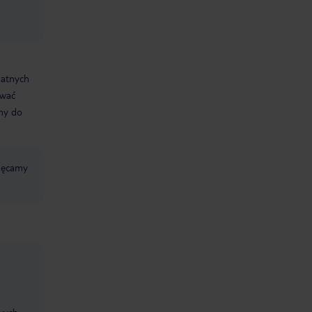
datnych
ować
śmy do
chęcamy