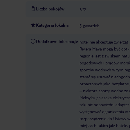
Liczba pokojów
672
Kategoria lokalna
5 gwiazdek
Dodatkowe informacje
hotel nie akceptuje zwierząt
Riviera Maya mogą być dot
regionie jest zjawiskiem nat
pogodowych i prądów morskic
sportów wodnych w tym regi
starać się usuwać niedogodn
oznaczonych jako bezpłatne,
– niektóre sporty wodne ze 
Meksyku gniazdka elektrycz
zakupić odpowiedni adapter.
występować ograniczenia w 
rozporządzenie do Ustawy ws
miejscach takich jak: hotele