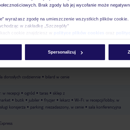
ieci: codziennie
pokój gier i zabaw
plac zabaw
połecznościowych. Brak zgody lub jej wycofanie może negatywni
ie” wyrażasz zgodę na umieszczenie wszystkich plików cookie
 zewnętrzny, ze słodką wodą
basen dla dzieci: w cenie, zewnętrzny, ze sł
wchodząc w zakładkę „Szczegóły”
sole: w cenie
ręczniki: w cenie
ikach cookie znajdziesz w
polityce plików cookies
oraz
polity
łucznictwo
piłka nożna
piłka plażowa
siatkówka plażowa
tenis 
Spersonalizuj
Z
ie
masaże
zabiegi kąpielowe
zabiegi pielęgnacyjno-kosmetyczne
ko
a dorosłych codziennie
bilard w cenie
: w recepcji
ogród
taras
sklep z
market
butik
jubiler
fryzjer
lekarz
Wi-Fi: w recepcji/lobby, w
sługi konsjerża
parking: niezadaszony, w cenie
sala konferencyjna
Express