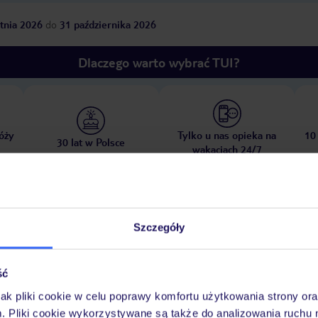
tnia 2026
do
31 października 2026
Dlaczego warto wybrać TUI?
óży
Tylko u nas opieka na
10
30 lat w Polsce
wakacjach 24/7
Ważn
Pokoje
Wyżywienie
Atrakcje
Szczegóły
infor
ść
jak pliki cookie w celu poprawy komfortu użytkowania strony or
ewnętrzny, ze słodką wodą
opieka nad dziećmi: codziennie, za opłatą
mi
m. Pliki cookie wykorzystywane są także do analizowania ruchu 