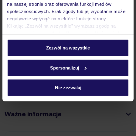
Hotel
na naszej stronie oraz oferowania funkcji mediów
społecznościowych. Brak zgody lub jej wycofanie może
negatywnie wpłynąć na niektóre funkcje strony.
Opinie
Klikając „Zezwól na wszystkie” wyrażasz zgodę na
umieszczenie wszystkich plików cookie. Możesz jednak
personalizować swój wybór wchodząc w zakładkę
Pokoje
„Szczegóły”
Zezwól na wszystkie
Szczegółowe informacje o plikach cookie znajdziesz
w
polityce plików cookies
oraz
polityce prywatności
.
Spersonalizuj
Wyżywienie
Nie zezwalaj
Atrakcje
Ważne informacje