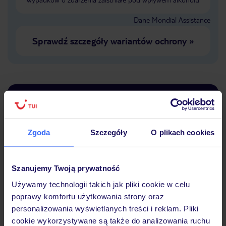
Dane Mondial Assistance
Sprawdź szczegóły wariantów ochrony
»
Dlaczego warto wybrać TUI?
Zgoda
Szczegóły
O plikach cookies
Lider niskich cen
Największe biuro
30 lat w P
podróży w Polsce
Szanujemy Twoją prywatność
Używamy technologii takich jak pliki cookie w celu
poprawy komfortu użytkowania strony oraz
personalizowania wyświetlanych treści i reklam. Pliki
cookie wykorzystywane są także do analizowania ruchu