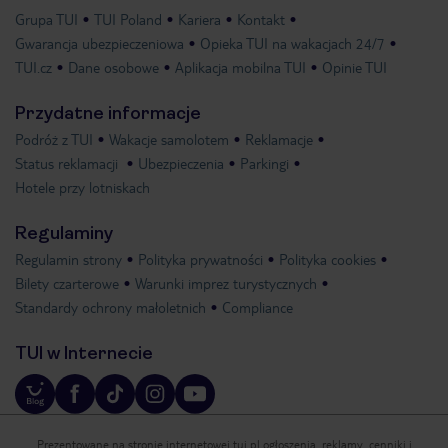
Grupa TUI
TUI Poland
Kariera
Kontakt
Gwarancja ubezpieczeniowa
Opieka TUI na wakacjach 24/7
TUI.cz
Dane osobowe
Aplikacja mobilna TUI
Opinie TUI
Przydatne informacje
Podróż z TUI
Wakacje samolotem
Reklamacje
Status reklamacji
Ubezpieczenia
Parkingi
Hotele przy lotniskach
Regulaminy
Regulamin strony
Polityka prywatności
Polityka cookies
Bilety czarterowe
Warunki imprez turystycznych
Standardy ochrony małoletnich
Compliance
TUI w Internecie
Prezentowane na stronie internetowej tui.pl ogłoszenia, reklamy, cenniki i