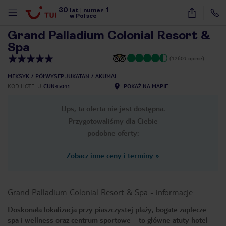
30
1
1
/
23
lat
|
numer
w Polsce
Grand Palladium Colonial Resort &
Spa
(12603 opinie)
MEKSYK
PÓŁWYSEP JUKATAN
AKUMAL
KOD HOTELU
CUN45041
POKAŻ NA MAPIE
Ups, ta oferta nie jest dostępna.
Przygotowaliśmy dla Ciebie
podobne oferty:
Zobacz inne ceny i terminy
»
Grand Palladium Colonial Resort & Spa
-
informacje
Doskonała lokalizacja przy piaszczystej plaży, bogate zaplecze
nute
spa i wellness oraz centrum sportowe – to główne atuty hotel