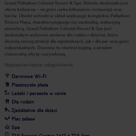
Grand Palladium Colonial Resort & Spa. Równie doskonała jest
oferta kulinarna – na gości czeka kilkanaście restauracji oraz
barów. Obiekt wchodzi w skład większego kompleksu Palladium
Riviera Maya, charakteryzującego się swobodną, wakacyjną
atmosferą. Grand Palladium Colonial Resort & Spa jest
doskonałym wyborem zarówno dla rodzin z dziećmi, które
docenią szereg atrakcji dla najmłodszych, jak i dla par oraz gości
indywidualnych. Docenisz tu również bogatą, a zarazem
różnorodną ofertę rozrywkową.
Najpopularniejsze udogodnienia:
Darmowe Wi-Fi
Piaszczysta plaża
Leżaki i parasole w cenie
Dla rodzin
Zjeżdżalnie dla dzieci
Plac zabaw
Spa
TUI Service Center 24/7 + TUI App