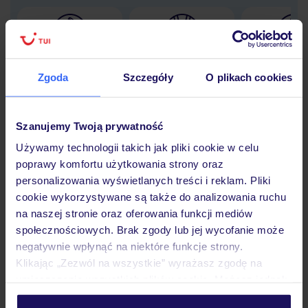
Lider niskich cen
Największe biuro
30 lat w P
podróży w Polsce
Zgoda
Szczegóły
O plikach cookies
Szanujemy Twoją prywatność
Używamy technologii takich jak pliki cookie w celu
Hotel
poprawy komfortu użytkowania strony oraz
personalizowania wyświetlanych treści i reklam. Pliki
cookie wykorzystywane są także do analizowania ruchu
Pokoje
na naszej stronie oraz oferowania funkcji mediów
społecznościowych. Brak zgody lub jej wycofanie może
negatywnie wpłynąć na niektóre funkcje strony.
Wyżywienie
Klikając „Zezwól na wszystkie” wyrażasz zgodę na
umieszczenie wszystkich plików cookie. Możesz jednak
personalizować swój wybór wchodząc w zakładkę