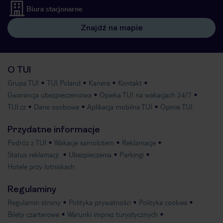
Biura stacjonarne
Znajdź na mapie
O TUI
Grupa TUI
TUI Poland
Kariera
Kontakt
Gwarancja ubezpieczeniowa
Opieka TUI na wakacjach 24/7
TUI.cz
Dane osobowe
Aplikacja mobilna TUI
Opinie TUI
Przydatne informacje
Podróż z TUI
Wakacje samolotem
Reklamacje
Status reklamacji
Ubezpieczenia
Parkingi
Hotele przy lotniskach
Regulaminy
Regulamin strony
Polityka prywatności
Polityka cookies
Bilety czarterowe
Warunki imprez turystycznych