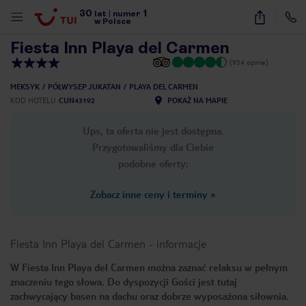
30
1
1
/
32
lat
|
numer
w Polsce
Fiesta Inn Playa del Carmen
(934 opinie)
MEKSYK
PÓŁWYSEP JUKATAN
PLAYA DEL CARMEN
KOD HOTELU
CUN43192
POKAŻ NA MAPIE
Ups, ta oferta nie jest dostępna.
Przygotowaliśmy dla Ciebie
podobne oferty:
Zobacz inne ceny i terminy
»
Fiesta Inn Playa del Carmen
-
informacje
W Fiesta Inn Playa del Carmen można zaznać relaksu w pełnym
znaczeniu tego słowa. Do dyspozycji Gości jest tutaj
nute
zachwycający basen na dachu oraz dobrze wyposażona siłownia.