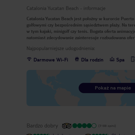
Catalonia Yucatan Beach
-
informacje
Catalonia Yucatan Beach jest położny w kurorcie Puerto
golfowymi czy bezpośrednim sąsiedztwem plaży. Na teren
w tym kajaki, minigolf czy tenis. Bogata oferta animac
natomiast zdecydowanie zainteresuje rozbudowana ofer
Najpopularniejsze udogodnienia:
Darmowe Wi-Fi
Dla rodzin
Spa
Pokaż na mapie
Bardzo dobry
(3188 opinii)