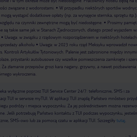
onie i w tym okresie może być niedostępne. Pracownicy hotelu będą na 
ości związane z wodorostami.
W przypadku niektórych sportów wodnyc
 mogą wystąpić dodatkowe opłaty (np. za wynajęcie sternika, sprzętu itp.
względu na czynniki zewnętrzne mogą być niedostępne.
Prosimy pamięt
ne są takie same jak w Stanach Zjednoczonych, dlatego przed wyjazdem w
Uwaga: w związku z rządowym rozporządzeniem w niektórych hotelac
sprzedaży alkoholu
Uwaga: w 2023 roku rząd Meksyku wprowadził now
. Kontroli Artykułów Tytoniowych. Palenie jest zabronione między innym
, plaże, przystanki autobusowe czy wszelkie pomieszczenia zamknięte i sze
. Za złamanie przepisów grozi kara nagany, grzywny, a nawet pozbawienia
rnego wykroczenia.
a wyłącznie poprzez TUI Service Center 24/7: telefonicznie, SMS i za
acji TUI w serwisie myTUI. W aplikacji TUI znajdą Państwo mnóstwo przy
biegu podróży i miejsca wypoczynku. Za jej pośrednictwem można rezerw
wne. Jeśli potrzebują Państwo kontaktu z TUI podczas wypoczynku, jeste
icznie, SMS-owo lub za pomocą czatu w aplikacji TUI. Szczegóły
tutaj
.