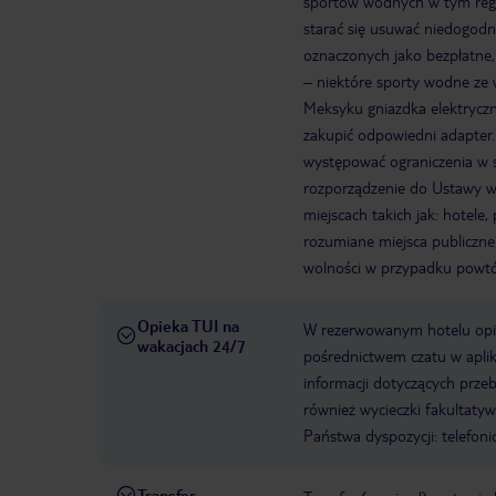
sportów wodnych w tym regi
starać się usuwać niedogodn
oznaczonych jako bezpłatne,
– niektóre sporty wodne ze 
Meksyku gniazdka elektrycz
zakupić odpowiedni adapter.
występować ograniczenia w 
rozporządzenie do Ustawy ws
miejscach takich jak: hotele
rozumiane miejsca publiczne
wolności w przypadku powtó
Opieka TUI na
W rezerwowanym hotelu opiek
wakacjach 24/7
pośrednictwem czatu w aplik
informacji dotyczących prze
również wycieczki fakultaty
Państwa dyspozycji: telefon
Transfer