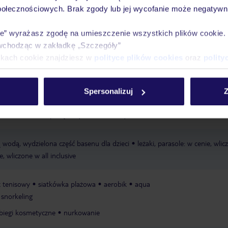
połecznościowych. Brak zgody lub jej wycofanie może negatywni
Ważn
Pokoje
Wyżywienie
Atrakcje
infor
ie” wyrażasz zgodę na umieszczenie wszystkich plików cookie
wchodząc w zakładkę „Szczegóły”
ikach cookie znajdziesz w
polityce plików cookies
oraz
polity
rywatna
piaszczysta
leżaki w cenie
parasole w cenie
ręczniki w ceni
Spersonalizuj
Z
ad dziećmi: za opłatą
wydzielone strefy basenu dla dzieci
 wodą, wydzielona część basenu dla dzieci
leżaki, parasole: w cenie, wli
e, wliczone w all inclusive
t tenisowy
siatkówka plażowa
aerobik
aqua
snorkeling
biegi kosmetyczne
nurkowanie