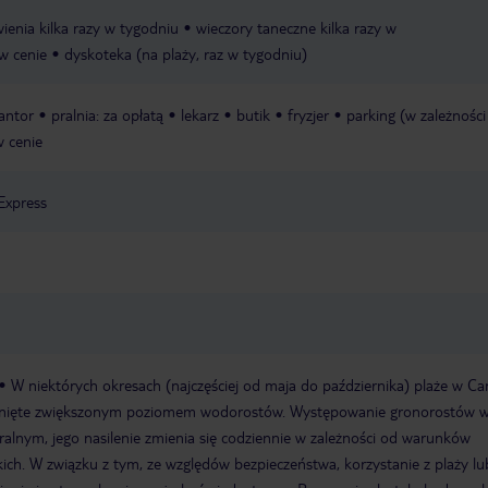
ienia kilka razy w tygodniu
wieczory taneczne kilka razy w
 w cenie
dyskoteka (na plaży, raz w tygodniu)
antor
pralnia: za opłatą
lekarz
butik
fryzjer
parking (w zależności
w cenie
Express
W niektórych okresach (najczęściej od maja do października) plaże w Ca
knięte zwiększonym poziomem wodorostów. Występowanie gronorostów 
uralnym, jego nasilenie zmienia się codziennie w zależności od warunków
h. W związku z tym, ze względów bezpieczeństwa, korzystanie z plaży lu