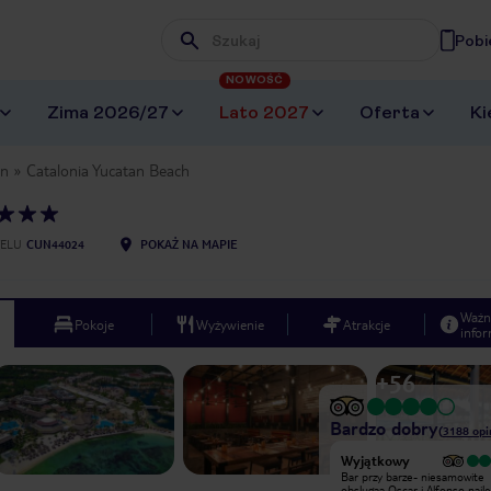
Pobi
Wpisz frazę, której szukasz
NOWOŚĆ
Zima 2026/27
Lato 2027
Oferta
Ki
an
Catalonia Yucatan Beach
ELU
CUN44024
POKAŻ NA MAPIE
Ważn
Pokoje
Wyżywienie
Atrakcje
infor
+
56
Bardzo dobry
(
3188
opi
Wyjątkowy
Szkoda ze nikt wcześniej nie
Bar przy barze- niesamowite
powiedział ze baseny nie są
obslugaa Oscar i Alfonso najle