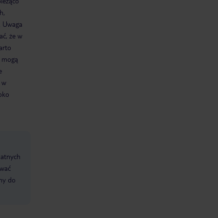
bieżąco
h,
). Uwaga
ać, że w
arto
h mogą
e
i w
roko
datnych
ować
śmy do