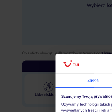
Wybierz
lo
Opis oferty obowiązuje dla wyjazdów w terminie
od
1 kwie
Zgoda
Największe biuro podr
Lider niskich cen
Szanujemy Twoją prywatno
w Polsce
Używamy technologii takich 
wyświetlanych treści i rekla