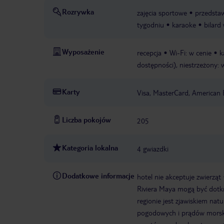
Rozrywka
zajęcia sportowe
przedstaw
tygodniu
karaoke
bilard
Wyposażenie
recepcja
Wi-Fi: w cenie
k
dostępności), niestrzeżony: 
Karty
Visa, MasterCard, American 
Liczba pokojów
205
Kategoria lokalna
4 gwiazdki
Dodatkowe informacje
hotel nie akceptuje zwierząt
Riviera Maya mogą być dot
regionie jest zjawiskiem nat
pogodowych i prądów morskic