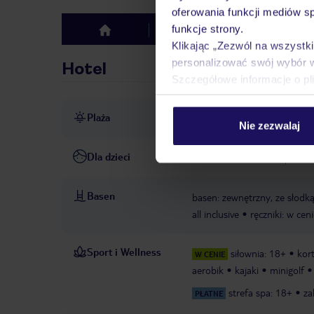
oferowania funkcji mediów s
funkcje strony.
Hotel
Opinie
top
Klikając „Zezwól na wszystk
personalizować swój wybór 
Hotel
Szczegółowe informacje o pl
Plaża
bezpośrednio przy plaży
p
Nie zezwalaj
Dla dzieci
miniklub: 4-12 lat
opieka n
Basen
basen: zewnętrzny, ze słodką
all inclusive
ręczniki: w ceni
Sport i Wellness
siłownia: 18+
kor
W CENIE
aerobik
kajaki
minigolf
strefa spa: 18+
za
PŁATNE