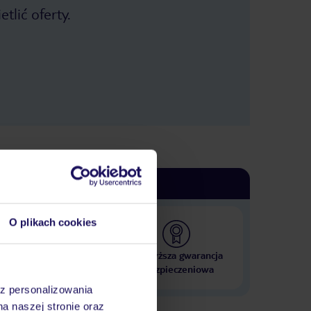
tlić oferty.
O plikach cookies
 000 hoteli w ponad 50
Najwyższa gwarancja
krajach
ubezpieczeniowa
az personalizowania
na naszej stronie oraz