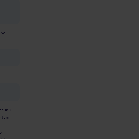
 od
ncun i
w tym
b