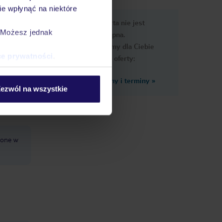
e wpłynąć na niektóre
e
Ups, ta oferta nie jest
macje
. Możesz jednak
dostępna.
Przygotowaliśmy dla Ciebie
ce prywatności
.
podobne oferty:
Zobacz inne ceny i terminy
»
e
ezwól na wszystkie
czone w