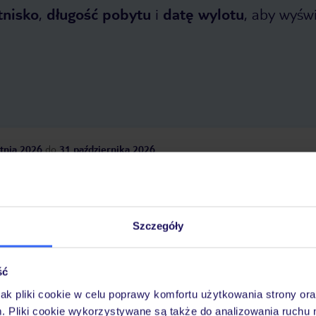
tnisko
,
długość pobytu
i
datę wylotu
, aby wyświe
tnia 2026
do
31 października 2026
Dlaczego warto wybrać TUI?
Szczegóły
óży
Tylko u nas opieka na
10
30 lat w Polsce
ść
wakacjach 24/7
jak pliki cookie w celu poprawy komfortu użytkowania strony or
m. Pliki cookie wykorzystywane są także do analizowania ruchu 