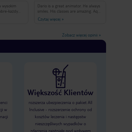
im
Dario is a great animator. He always
obre-każdy
smiles. His classes are amazing. Aqua
Soki
gym with him is the Best activity in
Czytaj więcej
»
hole
Catalonia Riviera Maya hotel. He is
 w
also little bit crazy and nice. Dario
oje codziennie
jest świetnym animatorem. Zawsze
Zobacz więcej opinii
»
zo ten hotel.
się uśmiecha. Jego zajęcia są
wspaniałe. Gimnastyka wodna z nim
to najlepsze zajęcia w hotelu. Jest
troszkę szalony i bardzo miły.
Większość Klientów
ienci
rozszerza ubezpieczenia o pakiet All
ji w
Inclusive - rozszerzenie ochrony od
nacji
kosztów leczenia i następstw
nieszczęśliwych wypadków o
zdarzenia zaistniałe pod wpływem