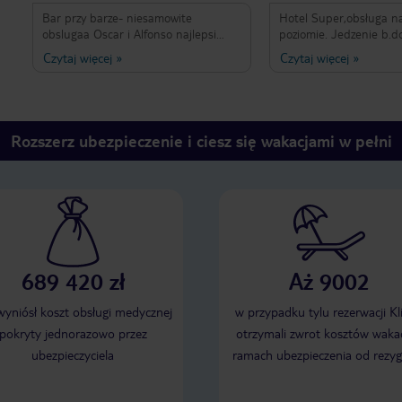
Bar przy barze- niesamowite
Hotel Super,obsługa na wysok
obslugaa Oscar i Alfonso najlepsi
poziomie. Jedzenie b.d
barmani!! Doradza, przepyszne drinki
znajdzie coś dla siebie.
Czytaj więcej
»
Czytaj więcej
»
i ten ogrom usmiechu!!! Polecam
wyciskane,smothie,alko
kazdemu!!!
importowane wszystko
cenie.Plaża,ogrody,pok
sprzątane.Polecam bard
Rozszerz ubezpieczenie i ciesz się wakacjami w pełni
689 420 zł
Aż 9002
 wyniósł koszt obsługi medycznej
w przypadku tylu rezerwacji Kl
pokryty jednorazowo przez
otrzymali zwrot kosztów wakac
ubezpieczyciela
ramach ubezpieczenia od rezyg