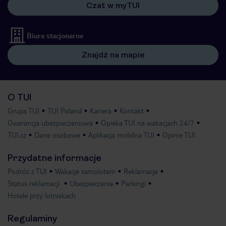
Czat w myTUI
Biura stacjonarne
Znajdź na mapie
O TUI
Grupa TUI
TUI Poland
Kariera
Kontakt
Gwarancja ubezpieczeniowa
Opieka TUI na wakacjach 24/7
TUI.cz
Dane osobowe
Aplikacja mobilna TUI
Opinie TUI
Przydatne informacje
Podróż z TUI
Wakacje samolotem
Reklamacje
Status reklamacji
Ubezpieczenia
Parkingi
Hotele przy lotniskach
Regulaminy