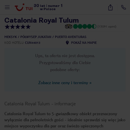
30
1
1
/
68
lat
|
numer
w Polsce
Catalonia Royal Tulum
(15091 opinii)
MEKSYK
PÓŁWYSEP JUKATAN
PUERTO AVENTURAS
KOD HOTELU
CUN44013
POKAŻ NA MAPIE
Ups, ta oferta nie jest dostępna.
Przygotowaliśmy dla Ciebie
podobne oferty:
Zobacz inne ceny i terminy
»
Catalonia Royal Tulum
-
informacje
Catalonia Royal Tulum to 5-gwiazdkowy obiekt przeznaczony
wyłącznie dla pełnoletnich gości - idealnie sprawdzi się więc jako
nute
miejsce wypoczynku dla par oraz świeżo upieczonych