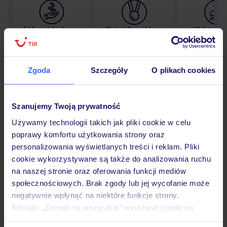
Lider niskich cen
Największe biuro
30 lat w P
podróży w Polsce
Zgoda
Szczegóły
O plikach cookies
Hotel
Szanujemy Twoją prywatność
Używamy technologii takich jak pliki cookie w celu
poprawy komfortu użytkowania strony oraz
Opinie
personalizowania wyświetlanych treści i reklam. Pliki
cookie wykorzystywane są także do analizowania ruchu
na naszej stronie oraz oferowania funkcji mediów
Pokoje
społecznościowych. Brak zgody lub jej wycofanie może
negatywnie wpłynąć na niektóre funkcje strony.
Klikając „Zezwól na wszystkie” wyrażasz zgodę na
Wyżywienie
umieszczenie wszystkich plików cookie. Możesz jednak