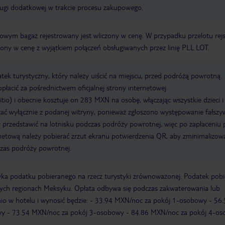
ługi dodatkowej w trakcie procesu zakupowego.
erowym bagaż rejestrowany jest wliczony w cenę. W przypadku przelotu re
czony w cenę z wyjątkiem połączeń obsługiwanych przez linię PLL LOT.
k turystyczny, który należy uiścić na miejscu, przed podróżą powrotną.
płacić za pośrednictwem oficjalnej strony internetowej
sitio) i obecnie kosztuje on 283 MXN na osobę, włączając wszystkie dzieci i
ać wyłącznie z podanej witryny, ponieważ zgłoszono występowanie fałsz
 przedstawić na lotnisku podczas podróży powrotnej, więc po zapłaceniu
netową należy pobierać zrzut ekranu potwierdzenia QR, aby zminimalizow
zas podróży powrotnej.
awka podatku pobieranego na rzecz turystyki zrównoważonej. Podatek pob
ych regionach Meksyku. Opłata odbywa się podczas zakwaterowania lub
o w hotelu i wynosić będzie: - 33.94 MXN/noc za pokój 1-osobowy - 56.
y - 73.54 MXN/noc za pokój 3-osobowy - 84.86 MXN/noc za pokój 4-os