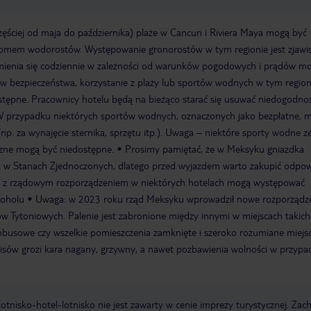
zęściej od maja do października) plaże w Cancun i Riviera Maya mogą być
omem wodorostów. Występowanie gronorostów w tym regionie jest zjawi
zmienia się codziennie w zależności od warunków pogodowych i prądów mo
w bezpieczeństwa, korzystanie z plaży lub sportów wodnych w tym region
tępne. Pracownicy hotelu będą na bieżąco starać się usuwać niedogodnoś
 przypadku niektórych sportów wodnych, oznaczonych jako bezpłatne, 
p. za wynajęcie sternika, sprzętu itp.). Uwaga – niektóre sporty wodne z
rzne mogą być niedostępne.
Prosimy pamiętać, że w Meksyku gniazdka
ak w Stanach Zjednoczonych, dlatego przed wyjazdem warto zakupić odpow
 z rządowym rozporządzeniem w niektórych hotelach mogą występować
koholu
Uwaga: w 2023 roku rząd Meksyku wprowadził nowe rozporządz
w Tytoniowych. Palenie jest zabronione między innymi w miejscach takich 
utobusowe czy wszelkie pomieszczenia zamknięte i szeroko rozumiane miejs
pisów grozi kara nagany, grzywny, a nawet pozbawienia wolności w przypa
e lotnisko-hotel-lotnisko nie jest zawarty w cenie imprezy turystycznej. Za