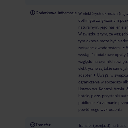
Dodatkowe informacje
W niektórych okresach (najc
dotknięte zwiększonym pozi
naturalnym, jego nasilenie 
W związku z tym, ze względó
tym okresie może być niedos
związane z wodorostami.
W
wystąpić dodatkowe opłaty (n
względu na czynniki zewnęt
elektryczne są takie same j
adapter.
Uwaga: w związku
ograniczenia w sprzedaży al
Ustawy ws. Kontroli Artykułó
hotele, plaże, przystanki a
publiczne. Za złamanie prze
powtórnego wykroczenia.
Transfer
Transfer (przejazd) na trasi