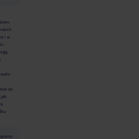
skiem
rskich.
ie i w
ci
mogą
e
iedni
enie do
jak:
ca
dku
chęcamy