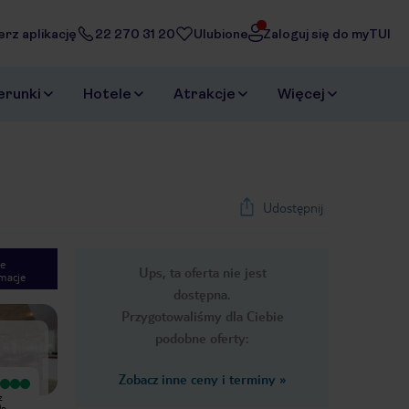
erz aplikację
22 270 31 20
Ulubione
Zaloguj się do myTUI
erunki
Hotele
Atrakcje
Więcej
Udostępnij
e
Ups, ta oferta nie jest
macje
1
/
22
dostępna.
Next slide
Przygotowaliśmy dla Ciebie
podobne oferty:
Zobacz inne ceny i terminy
»
Wyjątkowy
Wyjątkowy
z
Wspaniały Alejandro mostro to
Cancun Bay Resort to obiekt godny
ło
prawdziwa dusza towarzystwa i
polecenia. Bylismy tam we dwojke w