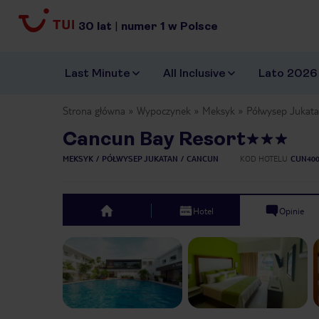
30
lat
|
numer
1
w Polsce
Last Minute
All Inclusive
Lato 2026
Strona główna
Wypoczynek
Meksyk
Półwysep Jukat
Cancun Bay Resort
MEKSYK
PÓŁWYSEP JUKATAN
CANCUN
KOD HOTELU
CUN400
Hotel
Opinie
top
Previous slide