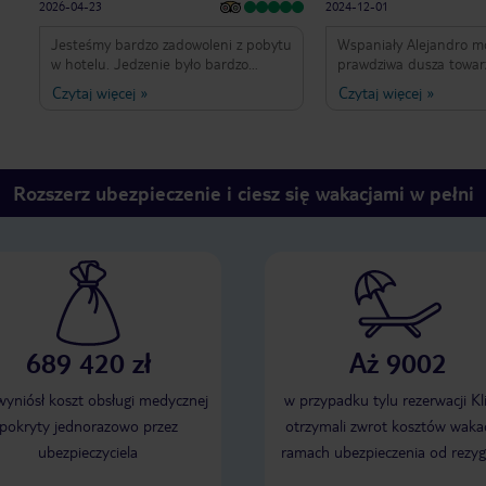
2026-04-23
2024-12-01
Jesteśmy bardzo zadowoleni z pobytu
Wspaniały Alejandro m
w hotelu. Jedzenie było bardzo
prawdziwa dusza towar
dobre, a szczególnie podobał nam się
wspaniały człowiek. Wy
Czytaj więcej
»
Czytaj więcej
»
wieczór azjatycki. Obsługa jest na
marzeń na moje 50 uro
bardzo wysokim poziomie. Nasz urlop
hotelu to sami mili i u
był jeszcze przyjemniejszy dzięki
ludzie . Polecam wszys
Jhovanyy’emu i Jorge, którzy świetnie
porę roku i każdą okazję.!!!
się nami opiekowali. Pokoje były
Rozszerz ubezpieczenie i ciesz się wakacjami w pełni
bardzo czyste, a za ich przygotowanie
chcielibyśmy szczególnie podziękować
Angelice. Dziękujemy za wspaniały
pobyt i z czystym sumieniem
polecamy ten hotel wszystkim.
689 420 zł
Aż 9002
 wyniósł koszt obsługi medycznej
w przypadku tylu rezerwacji Kl
pokryty jednorazowo przez
otrzymali zwrot kosztów wakac
ubezpieczyciela
ramach ubezpieczenia od rezyg