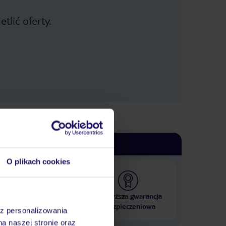
tlić oferty.
O plikach cookies
 000 hoteli w ponad 50
Najwyższa gwarancja
krajach
ubezpieczeniowa
az personalizowania
na naszej stronie oraz