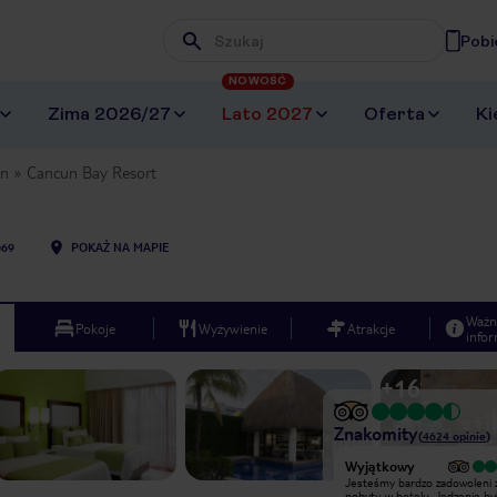
Pobi
Wpisz frazę, której szukasz
NOWOŚĆ
Zima 2026/27
Lato 2027
Oferta
Ki
an
Cancun Bay Resort
69
POKAŻ NA MAPIE
Ważn
Pokoje
Wyżywienie
Atrakcje
infor
+
16
Znakomity
(
4624
opinie
)
Bardzo dobry
Wyjątkowy
Wspaniałe otoczenie, dobre jedzenie,
Jesteśmy bardzo zadowoleni 
sympatyczni ludzie. Można pływać,
pobytu w hotelu. Jedzenie by