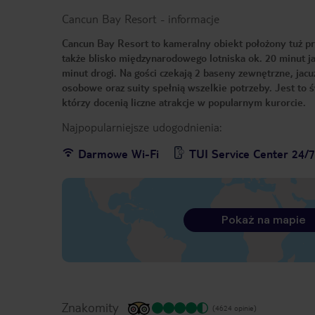
Cancun Bay Resort
-
informacje
Cancun Bay Resort to kameralny obiekt położony tuż prz
także blisko międzynarodowego lotniska ok. 20 minut j
minut drogi. Na gości czekają 2 baseny zewnętrzne, jacu
osobowe oraz suity spełnią wszelkie potrzeby. Jest to 
którzy docenią liczne atrakcje w popularnym kurorcie.
Najpopularniejsze udogodnienia:
Darmowe Wi-Fi
TUI Service Center 24/
Pokaż na mapie
Znakomity
(4624 opinie)