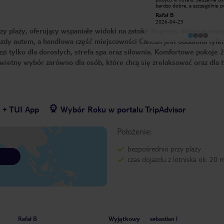
spacerować, kupować, pić drinki i
bardzo dobre, a szczególnie 
opalać się. Świetne miejsce na
nam się wieczór azjatycki. Obsługa
biolenka
Rafał B
rajskie wczasy. Bardzo zadbane
jest na bardzo wysokim pozio
2013-11-10
2026-04-23
pokoje z widokiem na morze. Wystrój
Nasz urlop był jeszcze przyjem
y plaży, oferujący wspaniałe widoki na zatokę Mujeres. Hotel położo
w stylu mexico.
dzięki Jhovanyy’emu i Jorge, 
świetnie się nami opiekowali. Pokoje
azdy autem, a handlowa część miejscowości Cancun jest oddalona tylk
były bardzo czyste, a za ich
przygotowanie chcielibyśmy
zzi tylko dla dorosłych, strefa spa oraz siłownia. Komfortowe pokoje 2
szczególnie podziękować Angel
Dziękujemy za wspaniały pobyt
świetny wybór zarówno dla osób, które chcą się zrelaksować oraz dla t
czystym sumieniem polecamy
hotel wszystkim.
7 + TUI App
Wybór Roku w portalu TripAdvisor
Położenie:
bezpośrednio przy plaży
czas dojazdu z lotniska ok. 20 
Wyjątkowy
Rafał B
sebastian l