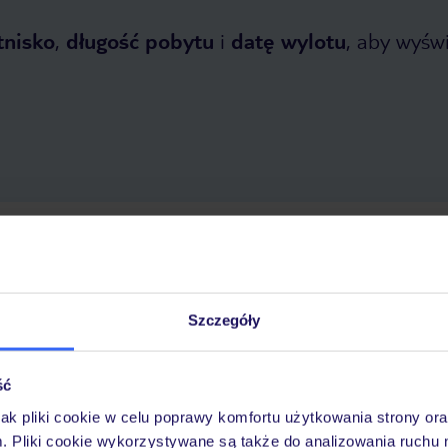
tnisko
,
długość pobytu
i
datę wylotu
, aby wyświe
opada 2026
do
30 kwietnia 2027
Dlaczego warto wybrać TUI?
Szczegóły
ść
óży
Tylko u nas opieka na
10
30 lat w Polsce
wakacjach 24/7
jak pliki cookie w celu poprawy komfortu użytkowania strony or
m. Pliki cookie wykorzystywane są także do analizowania ruchu 