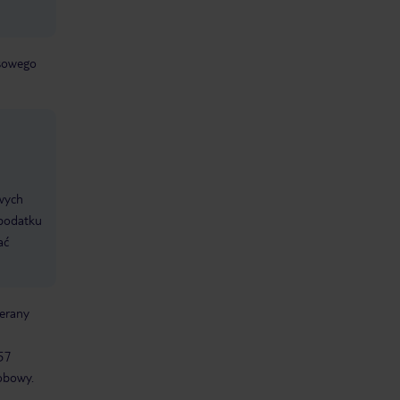
jsowego
ywych
 podatku
ać
ierany
57
obowy.