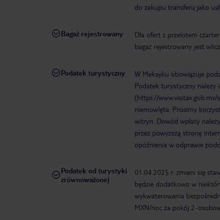
do zakupu transferu jako us
Bagaż rejestrowany
Dla ofert z przelotem czart
bagaż rejestrowany jest wli
Podatek turystyczny
W Meksyku obowiązuje podate
Podatek turystyczny należy o
(https://www.visitax.gob.mx/
niemowlęta. Prosimy korzyst
witryn. Dowód wpłaty należy
przez powyższą stronę inter
opóźnienia w odprawie podc
Podatek od turystyki
01.04.2025 r. zmieni się st
zrównoważonej
będzie dodatkowo w niektór
wykwaterowania bezpośredni
MXN/noc za pokój 2-osobow