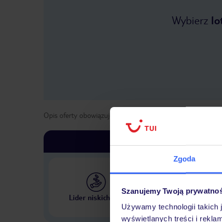
Wybierz
lo
Opis oferty obowiązuje dla wyjazdów w terminie
od
1 list
Zgoda
Szanujemy Twoją prywatno
Największe biuro podr
Lider niskich cen
w Polsce
Używamy technologii takich 
wyświetlanych treści i rekla