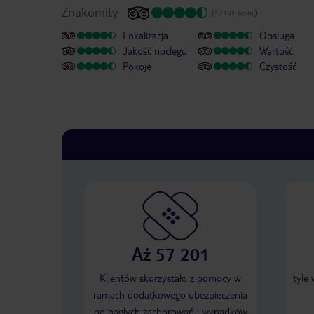
Znakomity
(17101 opinii)
Lokalizacja
Obsługa
Jakość noclegu
Wartość
Pokoje
Czystość
Aż 57 201
Klientów skorzystało z pomocy w
tyle
ramach dodatkowego ubezpieczenia
od nagłych zachorowań i wypadków