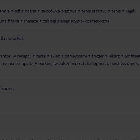
iennie
piłka nożna
siatkówka plażowa
tenis stołowy
tenis
kajaki
una fińska
masaże
zabiegi pielęgnacyjno-kosmetyczne
dla dorosłych
antor: w recepcji
taras
sklep z pamiątkami
fryzjer
lekarz
amfitea
pralnia: za opłatą
parking: w zależności od dostępności, niestrzeżony, w 
Express