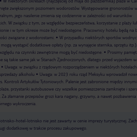
W niektórych okresach (najczęściej od maja do października) plaże w Ca
knięte zwiększonym poziomem wodorostów. Występowanie gronorostów 
uralnym, jego nasilenie zmienia się codziennie w zależności od warunków
h. W związku z tym, ze względów bezpieczeństwa, korzystanie z plaży lu
onie i w tym okresie może być niedostępne. Pracownicy hotelu będą na 
ości związane z wodorostami.
W przypadku niektórych sportów wodnyc
 mogą wystąpić dodatkowe opłaty (np. za wynajęcie sternika, sprzętu itp.
względu na czynniki zewnętrzne mogą być niedostępne.
Prosimy pamięt
ne są takie same jak w Stanach Zjednoczonych, dlatego przed wyjazdem w
Uwaga: w związku z rządowym rozporządzeniem w niektórych hotelac
sprzedaży alkoholu
Uwaga: w 2023 roku rząd Meksyku wprowadził now
. Kontroli Artykułów Tytoniowych. Palenie jest zabronione między innym
, plaże, przystanki autobusowe czy wszelkie pomieszczenia zamknięte i sze
. Za złamanie przepisów grozi kara nagany, grzywny, a nawet pozbawienia
rnego wykroczenia.
e lotnisko-hotel-lotnisko nie jest zawarty w cenie imprezy turystycznej. Za
ługi dodatkowej w trakcie procesu zakupowego.