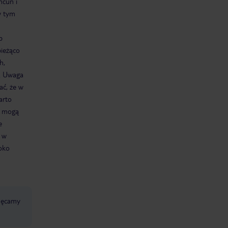
ncun i
w tym
b
bieżąco
h,
). Uwaga
ać, że w
arto
h mogą
e
i w
roko
chęcamy