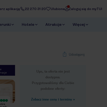
erz aplikację
22 270 31 20
Ulubione
Zaloguj się do myTUI
erunki
Hotele
Atrakcje
Więcej
Udostępnij
e
Ups, ta oferta nie jest
macje
1
/
29
dostępna.
Next slide
Przygotowaliśmy dla Ciebie
podobne oferty:
Zobacz inne ceny i terminy
»
Bardzo dobry
byłam na urlopie w listopadzie 2022
dobre
Zakochani w Meksyku po cudownym
jestem rozczarowana to ze było ful
zo miła
pobycie w Bahia Principe Sian Ka'an