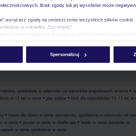
połecznościowych. Brak zgody lub jej wycofanie może negatywni
ie” wyrażasz zgodę na umieszczenie wszystkich plików cookie
Ważn
wchodząc w zakładkę „Szczegóły”
Pokoje
Wyżywienie
Atrakcje
infor
ikach cookie znajdziesz w
polityce plików cookies
oraz
polity
Spersonalizuj
Z
iaszczysta
leżaki w cenie
parasole w cenie
ręczniki w cenie
restaura
ewnętrzny, zjeżdżalnia, w zależności od warunków pogodowych, w cenie
o
klub: 4-12 lat, w cenie
plac zabaw
klub dla nastolatków: 13-17 lat, w 
ny
basen dla dzieci: w cenie, zewnętrzny, zjeżdżalnia: w zależności od w
i: w cenie
jacuzzi: w cenie, w strefie spa
leżaki: w cenie, parasole: w
uapark: w cenie, zjeżdżalnia: w cenie