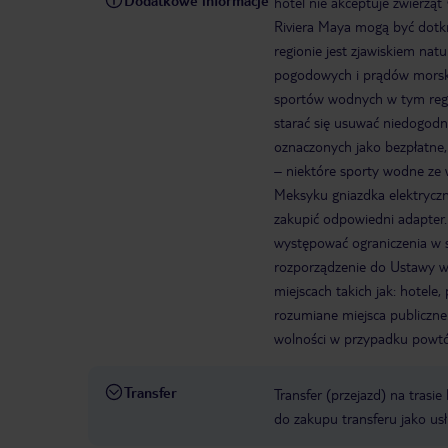
Dodatkowe informacje
hotel nie akceptuje zwierząt
Riviera Maya mogą być dot
regionie jest zjawiskiem nat
pogodowych i prądów morskic
sportów wodnych w tym regi
starać się usuwać niedogodn
oznaczonych jako bezpłatne,
– niektóre sporty wodne ze 
Meksyku gniazdka elektrycz
zakupić odpowiedni adapter.
występować ograniczenia w 
rozporządzenie do Ustawy ws
miejscach takich jak: hotele
rozumiane miejsca publiczne
wolności w przypadku powtó
Transfer
Transfer (przejazd) na trasi
do zakupu transferu jako us