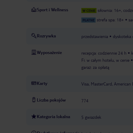
Sport i Wellness
siłownia: 16+, codz
W CENIE
strefa spa: 18+
sa
PŁATNE
Rozrywka
przedstawienia
dyskoteka 
Wyposażenie
recepcja: codziennie 24 h
k
Fi: w całym hotelu, w cenie
garaż: za opłatą
Karty
Visa, MasterCard, American 
Liczba pokojów
774
Kategoria lokalna
5 gwiazdek