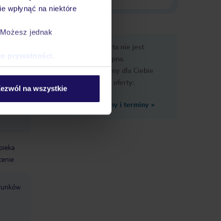
e wpłynąć na niektóre
. Możesz jednak
e
Ups, ta oferta nie jest
macje
ce prywatności
.
dostępna.
Przygotowaliśmy dla Ciebie
podobne oferty:
ezwól na wszystkie
Zobacz inne ceny i terminy
»
cja przy
pieka
cenie
arunków