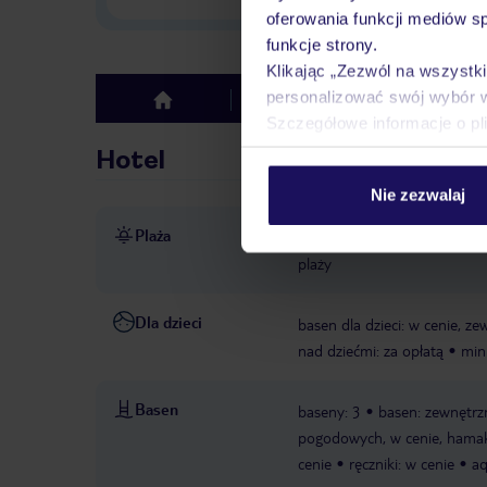
oferowania funkcji mediów s
funkcje strony.
Klikając „Zezwól na wszystk
personalizować swój wybór 
Hotel
Opinie
top
Szczegółowe informacje o pl
Hotel
Nie zezwalaj
Plaża
bezpośrednio przy plaży
p
plaży
Dla dzieci
basen dla dzieci: w cenie, z
nad dziećmi: za opłatą
mini
Basen
baseny: 3
basen: zewnętrz
pogodowych, w cenie, hamak
cenie
ręczniki: w cenie
aq