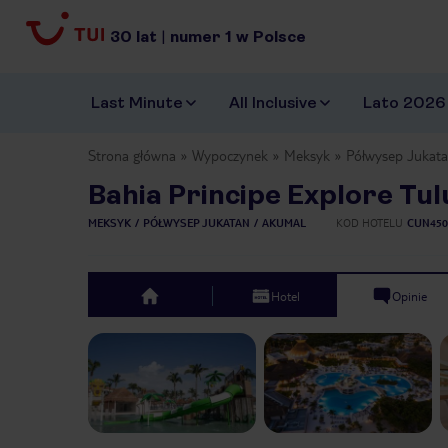
30
lat
|
numer
1
w Polsce
Last Minute
All Inclusive
Lato 2026
Strona główna
Wypoczynek
Meksyk
Półwysep Jukat
Bahia Principe Explore Tu
MEKSYK
PÓŁWYSEP JUKATAN
AKUMAL
KOD HOTELU
CUN450
Hotel
Opinie
top
Previous slide