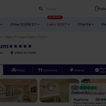
Pobi
Wpisz frazę, której szukasz
NOWOŚĆ
Zima 2026/27
Lato 2027
Oferta
Ki
an
Bahia Principe Explore Tulum
lum
46
POKAŻ NA MAPIE
Ważn
Pokoje
Wyżywienie
Atrakcje
infor
+
23
Znakomity
(
17101
opinii
)
Wyjątkowy
Wyjątkowy
Zaczynając od całego hotelu to
Piekny hotel, super baseny, 
można powiedzieć, że hotel ma
jedzenie i drinki, obsługa bard