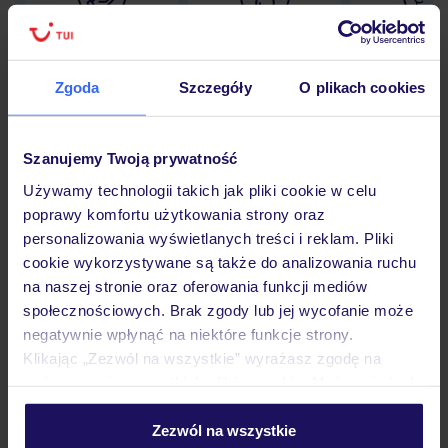
Lider niskich cen
Największe biuro
30 lat w P
podróży w Polsce
Zgoda
Szczegóły
O plikach cookies
Szanujemy Twoją prywatność
Hotel
Używamy technologii takich jak pliki cookie w celu
poprawy komfortu użytkowania strony oraz
personalizowania wyświetlanych treści i reklam. Pliki
Pokoje
cookie wykorzystywane są także do analizowania ruchu
na naszej stronie oraz oferowania funkcji mediów
społecznościowych. Brak zgody lub jej wycofanie może
Wyżywienie
negatywnie wpłynąć na niektóre funkcje strony.
Klikając „Zezwól na wszystkie” wyrażasz zgodę na
umieszczenie wszystkich plików cookie. Możesz jednak
Atrakcje
personalizować swój wybór wchodząc w zakładkę
„Szczegóły”
Zezwól na wszystkie