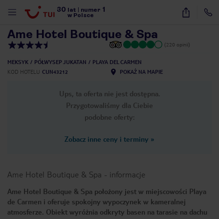
30
1
1
/
8
lat
|
numer
w Polsce
Ame Hotel Boutique & Spa
(220 opinii)
MEKSYK
PÓŁWYSEP JUKATAN
PLAYA DEL CARMEN
KOD HOTELU
CUN43212
POKAŻ NA MAPIE
Ups, ta oferta nie jest dostępna.
Przygotowaliśmy dla Ciebie
podobne oferty:
Zobacz inne ceny i terminy
»
Ame Hotel Boutique & Spa
-
informacje
Ame Hotel Boutique & Spa położony jest w miejscowości Playa
de Carmen i oferuje spokojny wypoczynek w kameralnej
nute
atmosferze. Obiekt wyróżnia odkryty basen na tarasie na dachu