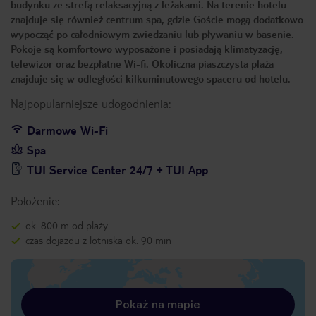
budynku ze strefą relaksacyjną z leżakami. Na terenie hotelu
znajduje się również centrum spa, gdzie Goście mogą dodatkowo
wypocząć po całodniowym zwiedzaniu lub pływaniu w basenie.
Pokoje są komfortowo wyposażone i posiadają klimatyzację,
telewizor oraz bezpłatne Wi-fi. Okoliczna piaszczysta plaża
znajduje się w odległości kilkuminutowego spaceru od hotelu.
Najpopularniejsze udogodnienia:
Darmowe Wi-Fi
Spa
TUI Service Center 24/7 + TUI App
Położenie:
ok. 800 m od plaży
czas dojazdu z lotniska ok. 90 min
Pokaż na mapie