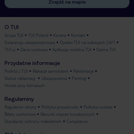
Znajdź na mapie
O TUI
Grupa TUI
TUI Poland
Kariera
Kontakt
Gwarancja ubezpieczeniowa
Opieka TUI na wakacjach 24/7
TUI.cz
Dane osobowe
Aplikacja mobilna TUI
Opinie TUI
Przydatne informacje
Podróż z TUI
Wakacje samolotem
Reklamacje
Status reklamacji
Ubezpieczenia
Parkingi
Hotele przy lotniskach
Regulaminy
Regulamin strony
Polityka prywatności
Polityka cookies
Bilety czarterowe
Warunki imprez turystycznych
Standardy ochrony małoletnich
Compliance