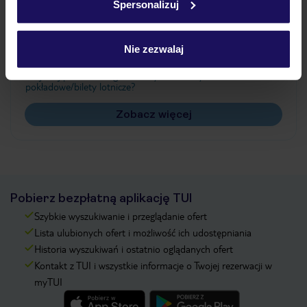
Spersonalizuj
Często zadawane pytania
Jak zmienić uczestników/osobę zgłaszającą?
Nie zezwalaj
Czy w Hotelu będzie przedstawiciel TUI?
Na jakiej podstawie i gdzie otrzymam karty
pokładowe/bilety lotnicze?
Zobacz więcej
Pobierz bezpłatną aplikację TUI
Szybkie wyszukiwanie i przeglądanie ofert
Lista ulubionych ofert i możliwość ich udostępniania
Historia wyszukiwań i ostatnio oglądanych ofert
Kontakt z TUI i wszystkie informacje o Twojej rezerwacji w
myTUI