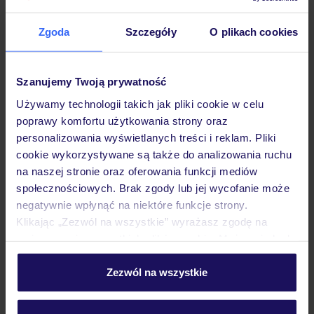
Zgoda
Szczegóły
O plikach cookies
Hotel
Szanujemy Twoją prywatność
Używamy technologii takich jak pliki cookie w celu
Pokoje
poprawy komfortu użytkowania strony oraz
personalizowania wyświetlanych treści i reklam. Pliki
cookie wykorzystywane są także do analizowania ruchu
Wyżywienie
na naszej stronie oraz oferowania funkcji mediów
społecznościowych. Brak zgody lub jej wycofanie może
negatywnie wpłynąć na niektóre funkcje strony.
Atrakcje
Klikając „Zezwól na wszystkie” wyrażasz zgodę na
umieszczenie wszystkich plików cookie. Możesz jednak
personalizować swój wybór wchodząc w zakładkę
Ważne informacje
„Szczegóły”
Zezwól na wszystkie
Szczegółowe informacje o plikach cookie znajdziesz
w
polityce plików cookies
oraz
polityce prywatności
.