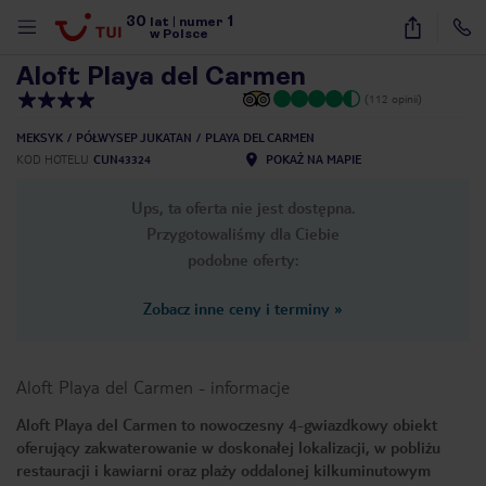
30
1
1
/
37
lat
|
numer
w Polsce
Aloft Playa del Carmen
(112 opinii)
MEKSYK
PÓŁWYSEP JUKATAN
PLAYA DEL CARMEN
KOD HOTELU
CUN43324
POKAŻ NA MAPIE
Ups, ta oferta nie jest dostępna.
Przygotowaliśmy dla Ciebie
podobne oferty:
Zobacz inne ceny i terminy
»
Aloft Playa del Carmen
-
informacje
Aloft Playa del Carmen to nowoczesny 4-gwiazdkowy obiekt
oferujący zakwaterowanie w doskonałej lokalizacji, w pobliżu
nute
restauracji i kawiarni oraz plaży oddalonej kilkuminutowym