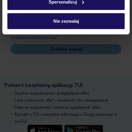
Spersonalizuj
Często zadawane pytania
Jak zmienić uczestników/osobę zgłaszającą?
Nie zezwalaj
Czy w Hotelu będzie przedstawiciel TUI?
Na jakiej podstawie i gdzie otrzymam karty
pokładowe/bilety lotnicze?
Zobacz więcej
Pobierz bezpłatną aplikację TUI
Szybkie wyszukiwanie i przeglądanie ofert
Lista ulubionych ofert i możliwość ich udostępniania
Historia wyszukiwań i ostatnio oglądanych ofert
Kontakt z TUI i wszystkie informacje o Twojej rezerwacji w
myTUI