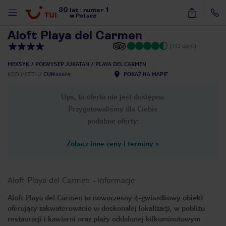
30
1
1
/
37
lat
|
numer
w Polsce
Aloft Playa del Carmen
(112 opinii)
MEKSYK
PÓŁWYSEP JUKATAN
PLAYA DEL CARMEN
KOD HOTELU
CUN43324
POKAŻ NA MAPIE
Ups, ta oferta nie jest dostępna.
Przygotowaliśmy dla Ciebie
podobne oferty:
Zobacz inne ceny i terminy
»
Aloft Playa del Carmen
-
informacje
Aloft Playa del Carmen to nowoczesny 4-gwiazdkowy obiekt
oferujący zakwaterowanie w doskonałej lokalizacji, w pobliżu
nute
restauracji i kawiarni oraz plaży oddalonej kilkuminutowym