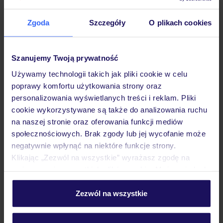
Zgoda
Szczegóły
O plikach cookies
Hotel
Szanujemy Twoją prywatność
Używamy technologii takich jak pliki cookie w celu
Pokoje
poprawy komfortu użytkowania strony oraz
personalizowania wyświetlanych treści i reklam. Pliki
cookie wykorzystywane są także do analizowania ruchu
Wyżywienie
na naszej stronie oraz oferowania funkcji mediów
społecznościowych. Brak zgody lub jej wycofanie może
negatywnie wpłynąć na niektóre funkcje strony.
Atrakcje
Klikając „Zezwól na wszystkie” wyrażasz zgodę na
umieszczenie wszystkich plików cookie. Możesz jednak
personalizować swój wybór wchodząc w zakładkę
Ważne informacje
„Szczegóły”
Zezwól na wszystkie
Szczegółowe informacje o plikach cookie znajdziesz
w
polityce plików cookies
oraz
polityce prywatności
.