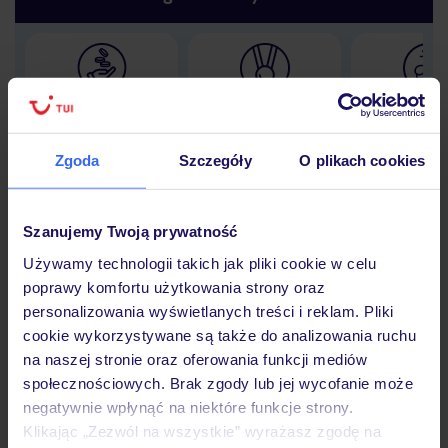
Lider niskich cen
Największe biuro
30 lat w P
podróży w Polsce
Zgoda
Szczegóły
O plikach cookies
Szanujemy Twoją prywatność
Hotel
Używamy technologii takich jak pliki cookie w celu
poprawy komfortu użytkowania strony oraz
personalizowania wyświetlanych treści i reklam. Pliki
Opinie
cookie wykorzystywane są także do analizowania ruchu
na naszej stronie oraz oferowania funkcji mediów
społecznościowych. Brak zgody lub jej wycofanie może
Pokoje
negatywnie wpłynąć na niektóre funkcje strony.
Klikając „Zezwól na wszystkie” wyrażasz zgodę na