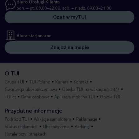
Biuro Obsługi Klienta
pon. – pt. 08:00–22:00, sob. – niedz. 09:00–21:00
Czat w myTUI
Biura stacjonarne
Znajdź na mapie
O TUI
Grupa TUI
TUI Poland
Kariera
Kontakt
Gwarancja ubezpieczeniowa
Opieka TUI na wakacjach 24/7
TUI.cz
Dane osobowe
Aplikacja mobilna TUI
Opinie TUI
Przydatne informacje
Podróż z TUI
Wakacje samolotem
Reklamacje
Status reklamacji
Ubezpieczenia
Parkingi
Hotele przy lotniskach