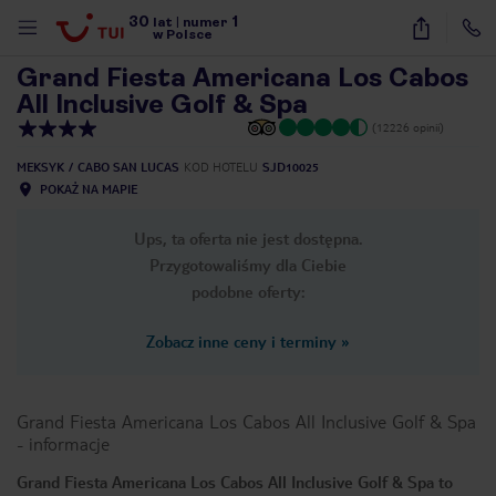
30
1
1
/
48
lat
|
numer
w Polsce
Grand Fiesta Americana Los Cabos
All Inclusive Golf & Spa
(12226 opinii)
MEKSYK
CABO SAN LUCAS
KOD HOTELU
SJD10025
POKAŻ NA MAPIE
Ups, ta oferta nie jest dostępna.
Przygotowaliśmy dla Ciebie
podobne oferty:
Zobacz inne ceny i terminy
»
Grand Fiesta Americana Los Cabos All Inclusive Golf & Spa
-
informacje
nute
Grand Fiesta Americana Los Cabos All Inclusive Golf & Spa to