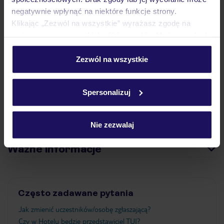
Opinie
negatywnie wpłynąć na niektóre funkcje strony.
Klikając „Zezwól na wszystkie” wyrażasz zgodę na
umieszczenie wszystkich plików cookie. Możesz jednak
Pokoje
personalizować swój wybór wchodząc w zakładkę
„Szczegóły”
Zezwól na wszystkie
Szczegółowe informacje o plikach cookie znajdziesz
Wyżywienie
w
polityce plików cookies
oraz
polityce prywatności
.
Spersonalizuj
Atrakcje
Nie zezwalaj
Ważne informacje
Często zadawane pytania
Jak zmienić uczestników/osobę zgłaszającą?
Czy w Hotelu będzie przedstawiciel TUI?