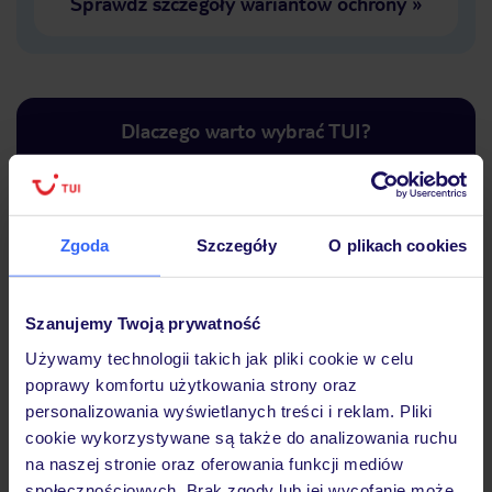
Sprawdź szczegóły wariantów ochrony
»
Dlaczego warto wybrać TUI?
Zgoda
Szczegóły
O plikach cookies
Lider niskich cen
Największe biuro
30 lat w P
podróży w Polsce
Szanujemy Twoją prywatność
Używamy technologii takich jak pliki cookie w celu
poprawy komfortu użytkowania strony oraz
Hotel
personalizowania wyświetlanych treści i reklam. Pliki
cookie wykorzystywane są także do analizowania ruchu
na naszej stronie oraz oferowania funkcji mediów
społecznościowych. Brak zgody lub jej wycofanie może