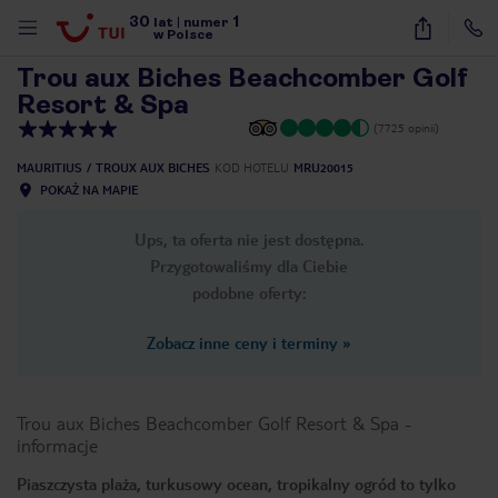
30
1
1
/
24
lat
|
numer
w Polsce
Trou aux Biches Beachcomber Golf
Resort & Spa
(7725 opinii)
MAURITIUS
TROUX AUX BICHES
KOD HOTELU
MRU20015
POKAŻ NA MAPIE
Ups, ta oferta nie jest dostępna.
Przygotowaliśmy dla Ciebie
podobne oferty:
Zobacz inne ceny i terminy
»
Trou aux Biches Beachcomber Golf Resort & Spa
-
informacje
nute
Piaszczysta plaża, turkusowy ocean, tropikalny ogród to tylko