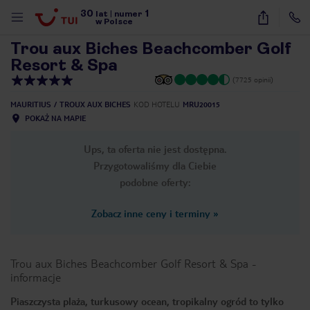
30
1
1
/
24
lat
|
numer
w Polsce
Trou aux Biches Beachcomber Golf
Resort & Spa
(7725 opinii)
MAURITIUS
TROUX AUX BICHES
KOD HOTELU
MRU20015
POKAŻ NA MAPIE
Ups, ta oferta nie jest dostępna.
Przygotowaliśmy dla Ciebie
podobne oferty:
Zobacz inne ceny i terminy
»
Trou aux Biches Beachcomber Golf Resort & Spa
-
informacje
nute
Piaszczysta plaża, turkusowy ocean, tropikalny ogród to tylko