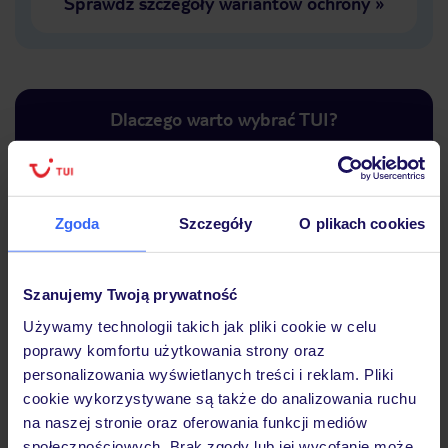
Sprawdź szczegóły wariantów ochrony
»
Dlaczego warto wybrać TUI?
Zgoda
Szczegóły
O plikach cookies
Lider niskich cen
Największe biuro
30 lat w P
podróży w Polsce
Szanujemy Twoją prywatność
Używamy technologii takich jak pliki cookie w celu
poprawy komfortu użytkowania strony oraz
Hotel
personalizowania wyświetlanych treści i reklam. Pliki
cookie wykorzystywane są także do analizowania ruchu
na naszej stronie oraz oferowania funkcji mediów
społecznościowych. Brak zgody lub jej wycofanie może