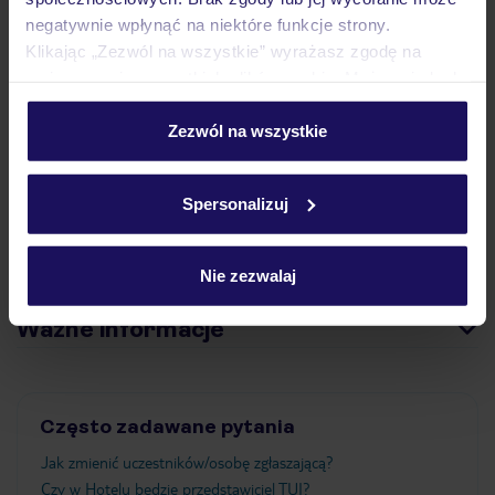
Opinie
negatywnie wpłynąć na niektóre funkcje strony.
Klikając „Zezwól na wszystkie” wyrażasz zgodę na
umieszczenie wszystkich plików cookie. Możesz jednak
Pokoje
personalizować swój wybór wchodząc w zakładkę
„Szczegóły”
Zezwól na wszystkie
Szczegółowe informacje o plikach cookie znajdziesz
Wyżywienie
w
polityce plików cookies
oraz
polityce prywatności
.
Spersonalizuj
Atrakcje
Nie zezwalaj
Ważne informacje
Często zadawane pytania
Jak zmienić uczestników/osobę zgłaszającą?
Czy w Hotelu będzie przedstawiciel TUI?