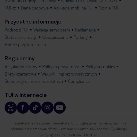
Gwarancja ubezpieczeniowa
Opieka TUI na wakacjach 24/7
TUI.cz
Dane osobowe
Aplikacja mobilna TUI
Opinie TUI
Przydatne informacje
Podróż z TUI
Wakacje samolotem
Reklamacje
Status reklamacji
Ubezpieczenia
Parkingi
Hotele przy lotniskach
Regulaminy
Regulamin strony
Polityka prywatności
Polityka cookies
Bilety czarterowe
Warunki imprez turystycznych
Standardy ochrony małoletnich
Compliance
TUI w Internecie
Prezentowane na stronie internetowej tui.pl ogłoszenia, reklamy, cenniki i
informacje nie stanowią oferty w rozumieniu przepisów Kodeksu Cywilnego.
Copyright Biuro podróży TUI 2026