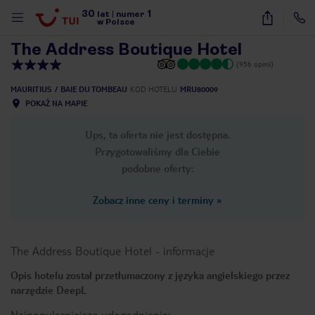
30
1
1
/
43
lat
|
numer
w Polsce
The Address Boutique Hotel
(956 opinii)
MAURITIUS
BAIE DU TOMBEAU
KOD HOTELU
MRU80009
POKAŻ NA MAPIE
Ups, ta oferta nie jest dostępna.
Przygotowaliśmy dla Ciebie
podobne oferty:
Zobacz inne ceny i terminy
»
The Address Boutique Hotel
-
informacje
Opis hotelu został przetłumaczony z języka angielskiego przez
narzędzie DeepL
nute
Najpopularniejsze udogodnienia: