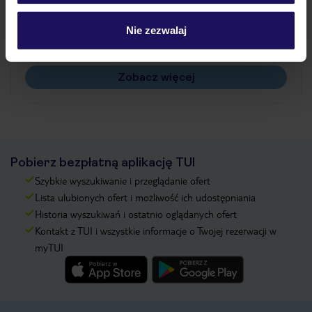
Jak zmienić uczestników/osobę zgłaszającą?
Czy w Hotelu będzie przedstawiciel TUI?
Nie zezwalaj
Na jakiej podstawie i gdzie otrzymam karty
pokładowe/bilety lotnicze?
Zobacz więcej
Pobierz bezpłatną aplikację TUI
Szybkie wyszukiwanie i przeglądanie ofert
Lista ulubionych ofert i możliwość ich udostępniania
Historia wyszukiwań i ostatnio oglądanych ofert
Kontakt z TUI i wszystkie informacje o Twojej rezerwacji w
myTUI