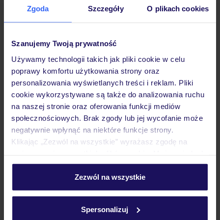
Zgoda
Szczegóły
O plikach cookies
Hotel
Szanujemy Twoją prywatność
Pokoje
Używamy technologii takich jak pliki cookie w celu
poprawy komfortu użytkowania strony oraz
personalizowania wyświetlanych treści i reklam. Pliki
Wyżywienie
cookie wykorzystywane są także do analizowania ruchu
na naszej stronie oraz oferowania funkcji mediów
społecznościowych. Brak zgody lub jej wycofanie może
Atrakcje
negatywnie wpłynąć na niektóre funkcje strony.
Klikając „Zezwól na wszystkie” wyrażasz zgodę na
umieszczenie wszystkich plików cookie. Możesz jednak
Ważne informacje
personalizować swój wybór wchodząc w zakładkę
„Szczegóły”
Zezwól na wszystkie
Szczegółowe informacje o plikach cookie znajdziesz
w
polityce plików cookies
oraz
polityce prywatności
.
Często zadawane pytania
Spersonalizuj