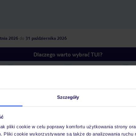
tnia 2026
do
31 października 2026
Dlaczego warto wybrać TUI?
óży
Tylko u nas opieka na
10
30 lat w Polsce
wakacjach 24/7
Szczegóły
ść
Ważn
Pokoje
Wyżywienie
Atrakcje
infor
jak pliki cookie w celu poprawy komfortu użytkowania strony or
m. Pliki cookie wykorzystywane są także do analizowania ruchu 