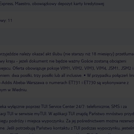
Express, Maestro, obowiązkowy depozyt karty kredytowej
owy: 11
zyjeździe należy okazać akt ślubu (nie starszy niż 18 miesięcy) przetłum
owy kraju - jeżeli dokument nie będzie ważny Goście zostaną obciążeni
ejscu. Oferta obowiązuje pokoje VIM1, VIM2, VIM3, VIM4, JSM1, JSM2 
m: dwa posiłki, trzy posiłki lub all inclusive.
W przypadku połączeń lin
awa-Addis Abeba-Warszawa o numerach ET731 i ET730 są wykonywane z
nym w Wiedniu.
a wyłącznie poprzez TUI Service Center 24/7: telefonicznie, SMS i za
acji TUI w serwisie myTUI. W aplikacji TUI znajdą Państwo mnóstwo przy
biegu podróży i miejsca wypoczynku. Za jej pośrednictwem można rezerw
wne. Jeśli potrzebują Państwo kontaktu z TUI podczas wypoczynku, jeste