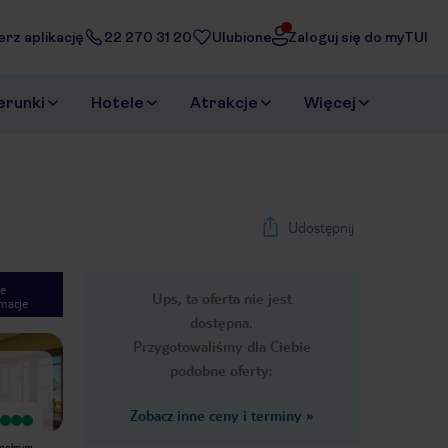
erz aplikację
22 270 31 20
Ulubione
Zaloguj się do myTUI
erunki
Hotele
Atrakcje
Więcej
Udostępnij
e
Ups, ta oferta nie jest
macje
1
/
49
dostępna.
Next slide
Przygotowaliśmy dla Ciebie
podobne oferty:
Zobacz inne ceny i terminy
»
Wyjątkowy
Hotel o wysokim standardzie
 pełnym
położony na uboczu, w parku pełnym