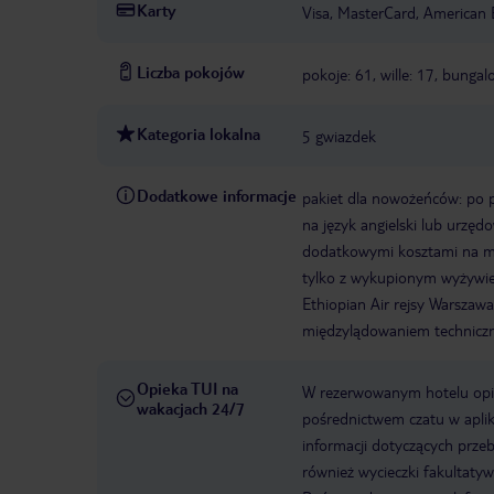
Karty
Visa, MasterCard, American 
Liczba pokojów
pokoje: 61, wille: 17, bungal
Kategoria lokalna
5 gwiazdek
Dodatkowe informacje
pakiet dla nowożeńców: po pr
na język angielski lub urzęd
dodatkowymi kosztami na mi
tylko z wykupionym wyżywienie
Ethiopian Air rejsy Warsz
międzylądowaniem technicz
Opieka TUI na
W rezerwowanym hotelu opiek
wakacjach 24/7
pośrednictwem czatu w aplik
informacji dotyczących prze
również wycieczki fakultaty