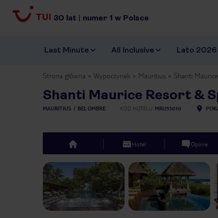
30
lat
|
numer
1
w Polsce
Last Minute
All Inclusive
Lato 2026
Strona główna
Wypoczynek
Mauritius
Shanti Mauric
Shanti Maurice Resort & 
MAURITIUS
BEL OMBRE
KOD HOTELU
MRU55010
POK
Hotel
Opinie
top
Previous slide