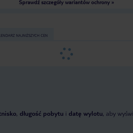
Sprawdź szczegóły wariantów ochrony
»
LENDARZ NAJNIŻSZYCH CEN
tnisko
,
długość pobytu
i
datę wylotu
, aby wyświe