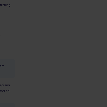
trening
-
ram
iątkami,
ości od