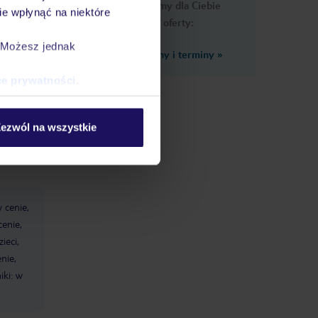
Przygotowaliśmy dla Ciebie
e wpłynąć na niektóre
podobne oferty:
. Możesz jednak
Zobacz inne ceny i terminy
»
ce prywatności
.
ezwól na wszystkie
zka dla
 cenie,
cenie,
ieci,
nie,
iki: w