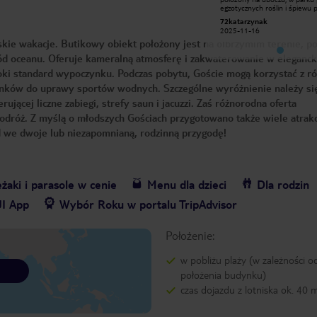
egzotycznych roślin i śpiewu ptaków.
egzotycznych roślin i śpiewu 
Dodatkowo piękna, niemal pusta
Dodatkowo piękna, niemal pu
72katarzynak
72katarzynak
plaża, poranne, bezpłatne lekcje jogi,
plaża, poranne, bezpłatne lekcje jogi,
2025-11-16
2025-11-16
SPA, przepyszne śniadania w formie
SPA, przepyszne śniadania w 
kie wakacje. Butikowy obiekt położony jest na olbrzymim terenie, p
bufetu. Idealne miejsce na
bufetu. Idealne miejsce na
wypoczynek.
wypoczynek.
d oceanu. Oferuje kameralną atmosferę i zakwaterowanie w eleganck
soki standard wypoczynku. Podczas pobytu, Goście mogą korzystać z r
unków do uprawy sportów wodnych. Szczególne wyróżnienie należy si
ującej liczne zabiegi, strefy saun i jacuzzi. Zaś różnorodna oferta
odróż. Z myślą o młodszych Gościach przygotowano także wiele atrakcj
 we dwoje lub niezapomnianą, rodzinną przygodę!
żaki i parasole w cenie
Menu dla dzieci
Dla rodzin
UI App
Wybór Roku w portalu TripAdvisor
Położenie:
w pobliżu plaży (w zależności o
położenia budynku)
czas dojazdu z lotniska ok. 40 