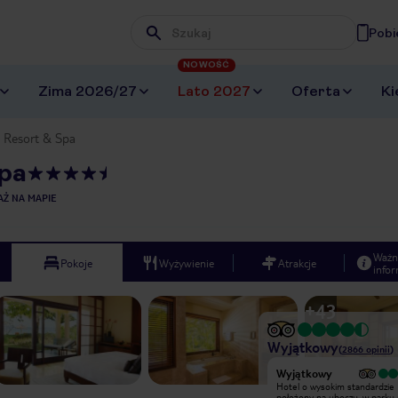
Pobi
Wpisz frazę, której szukasz
NOWOŚĆ
Zima 2026/27
Lato 2027
Oferta
Ki
e Resort & Spa
Spa
AŻ NA MAPIE
Ważn
Pokoje
Wyżywienie
Atrakcje
infor
+
43
Wyjątkowy
(
2866
opinii
)
Wyjątkowy
Wyjątkowy
Hotel o wysokim standardzie
Hotel o wysokim standardzie
położony na uboczu, w parku pełnym
położony na uboczu, w parku