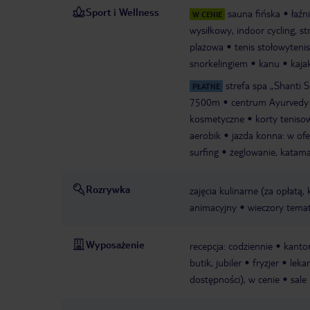
Sport i Wellness
sauna fińska
łaźn
W CENIE
wysiłkowy, indoor cycling, st
plażowa
tenis stołowytenis
snorkelingiem
kanu
kaja
strefa spa „Shanti S
PŁATNE
7500m
centrum Ayurvedy
kosmetyczne
korty teniso
aerobik
jazda konna: w ofe
surfing
żeglowanie, katam
Rozrywka
zajęcia kulinarne (za opłatą,
animacyjny
wieczory tema
Wyposażenie
recepcja: codziennie
kanto
butik, jubiler
fryzjer
leka
dostępności), w cenie
sale