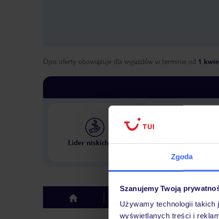
Opis oferty obowiązuje dla wyjazdów w terminie
od
1 kwie
Największe biuro podr
Lider niskich cen
w Polsce
Zgoda
Szanujemy Twoją prywatno
Hotel
Opinie
top
Używamy technologii takich 
wyświetlanych treści i rekla