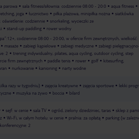
ia parowa
sala fitness/siłownia: codziennie 08:00 - 20:0
aqua fitness
retching, joga
łucznictwo
piłka plażowa, minipiłka nożna
siatkówka
: oświetlenie: codziennie
snorkeling, wycieczki ze
ki
stand-up paddling
rower wodny
pa“:12+, codziennie 08:00 - 20:00, w ofercie firm zewnętrznych, wielkość:
masaże
zabiegi kąpielowe
zabiegi medyczne
zabiegi pielęgnacyjno
we: 2
trening indywidualny, pilates, aqua cycling, outdoor cycling, step
rcie firm zewnętrznych
paddle tenis
rower
golf
kitesurfing,
aran
nurkowanie
kanioning
narty wodne
 kilka razy w tygodniu)
zajęcia kreatywne
zajęcia sportowe
lekki prog
tyczne
muzyka na żywo
boccia
bilard
r
sejf: w cenie
sala TV
ogród, zielony dziedziniec, taras
sklep z pam
rz
Wi-Fi, w całym hotelu: w cenie
pralnia: za opłatą
parking (w zależn
 konferencyjne: 2