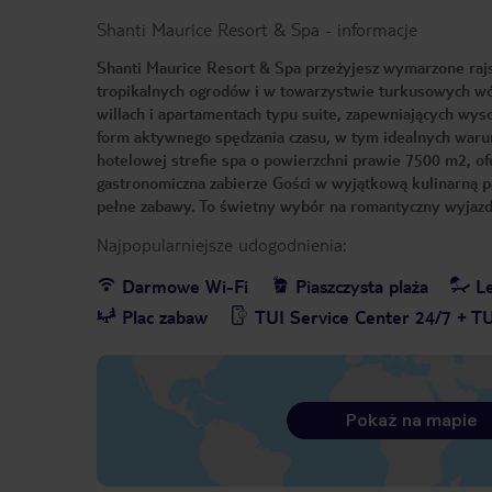
Shanti Maurice Resort & Spa
-
informacje
Shanti Maurice Resort & Spa przeżyjesz wymarzone rajs
tropikalnych ogrodów i w towarzystwie turkusowych wó
willach i apartamentach typu suite, zapewniających wy
form aktywnego spędzania czasu, w tym idealnych war
hotelowej strefie spa o powierzchni prawie 7500 m2, ofer
gastronomiczna zabierze Gości w wyjątkową kulinarną p
pełne zabawy. To świetny wybór na romantyczny wyjazd
Najpopularniejsze udogodnienia:
Darmowe Wi-Fi
Piaszczysta plaża
Le
Plac zabaw
TUI Service Center 24/7 + T
Pokaż na mapie