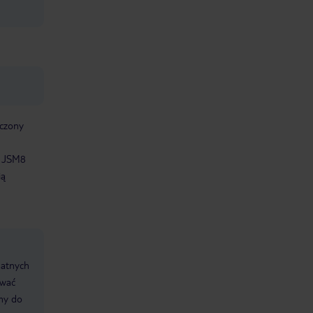
aczony
i JSM8
ią
datnych
ować
śmy do