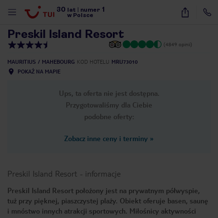
30
1
1
/
30
lat
|
numer
w Polsce
Preskil Island Resort
(4849 opinii)
MAURITIUS
MAHEBOURG
KOD HOTELU
MRU73010
POKAŻ NA MAPIE
Ups, ta oferta nie jest dostępna.
Przygotowaliśmy dla Ciebie
podobne oferty:
Zobacz inne ceny i terminy
»
Preskil Island Resort
-
informacje
Preskil Island Resort położony jest na prywatnym półwyspie,
tuż przy pięknej, piaszczystej plaży. Obiekt oferuje basen, saunę
nute
i mnóstwo innych atrakcji sportowych. Miłośnicy aktywności