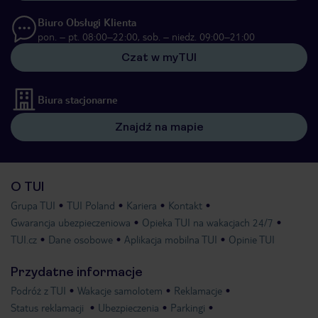
Biuro Obsługi Klienta
pon. – pt. 08:00–22:00, sob. – niedz. 09:00–21:00
Czat w myTUI
Biura stacjonarne
Znajdź na mapie
O TUI
Grupa TUI
TUI Poland
Kariera
Kontakt
Gwarancja ubezpieczeniowa
Opieka TUI na wakacjach 24/7
TUI.cz
Dane osobowe
Aplikacja mobilna TUI
Opinie TUI
Przydatne informacje
Podróż z TUI
Wakacje samolotem
Reklamacje
Status reklamacji
Ubezpieczenia
Parkingi