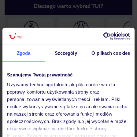
Dlaczego warto wybrać TUI?
Lider niskich cen
Największe biuro
30 lat w P
podróży w Polsce
Zgoda
Szczegóły
O plikach cookies
Szanujemy Twoją prywatność
Hotel
Używamy technologii takich jak pliki cookie w celu
poprawy komfortu użytkowania strony oraz
personalizowania wyświetlanych treści i reklam. Pliki
Opinie
cookie wykorzystywane są także do analizowania ruchu
na naszej stronie oraz oferowania funkcji mediów
społecznościowych. Brak zgody lub jej wycofanie może
Pokoje
negatywnie wpłynąć na niektóre funkcje strony.
Klikając „Zezwól na wszystkie” wyrażasz zgodę na