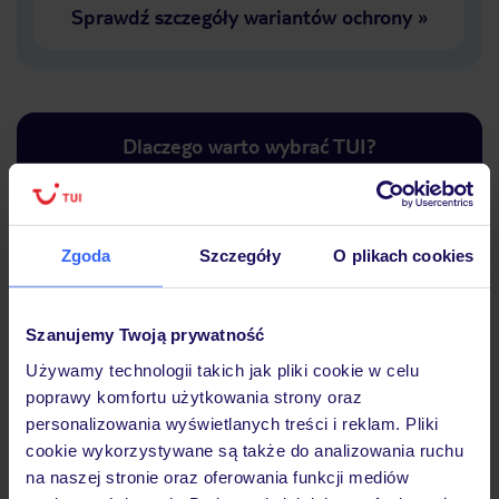
Sprawdź szczegóły wariantów ochrony
»
Dlaczego warto wybrać TUI?
Zgoda
Szczegóły
O plikach cookies
Lider niskich cen
Największe biuro
30 lat w P
podróży w Polsce
Szanujemy Twoją prywatność
Używamy technologii takich jak pliki cookie w celu
poprawy komfortu użytkowania strony oraz
personalizowania wyświetlanych treści i reklam. Pliki
Hotel
cookie wykorzystywane są także do analizowania ruchu
na naszej stronie oraz oferowania funkcji mediów