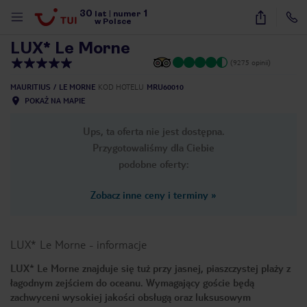
30
1
1
/
38
lat
|
numer
w Polsce
LUX* Le Morne
(9275 opinii)
MAURITIUS
LE MORNE
KOD HOTELU
MRU60010
POKAŻ NA MAPIE
Ups, ta oferta nie jest dostępna.
Przygotowaliśmy dla Ciebie
podobne oferty:
Zobacz inne ceny i terminy
»
LUX* Le Morne
-
informacje
LUX* Le Morne znajduje się tuż przy jasnej, piaszczystej plaży z
łagodnym zejściem do oceanu. Wymagający goście będą
nute
zachwyceni wysokiej jakości obsługą oraz luksusowym