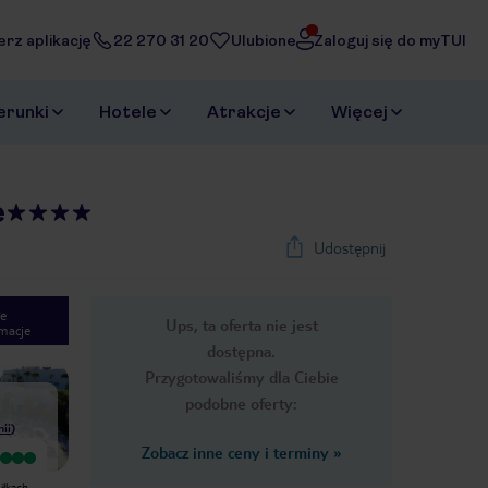
erz aplikację
22 270 31 20
Ulubione
Zaloguj się do myTUI
erunki
Hotele
Atrakcje
Więcej
e
Udostępnij
e
Ups, ta oferta nie jest
macje
1
/
28
dostępna.
Next slide
Przygotowaliśmy dla Ciebie
podobne oferty:
nii
)
Zobacz inne ceny i terminy
»
Wyjątkowy
Wyjątkowy
Spędziłam tu wspaniały czas.
Piękne widoki, bardzo czysto, super
iłkach.
Animacje były przygotowane na
przyjazny personel, Ayvub