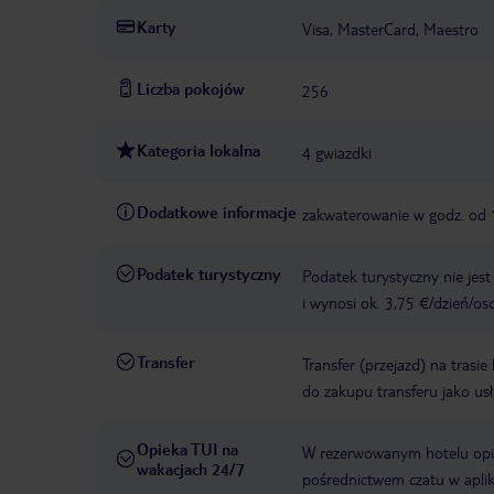
Karty
Visa, MasterCard, Maestro
Liczba pokojów
256
Kategoria lokalna
4 gwiazdki
Dodatkowe informacje
zakwaterowanie w godz. od 
Podatek turystyczny
Podatek turystyczny nie jes
i wynosi ok. 3,75 €/dzień/os
Transfer
Transfer (przejazd) na trasi
do zakupu transferu jako us
Opieka TUI na
W rezerwowanym hotelu opiek
wakacjach 24/7
pośrednictwem czatu w aplik