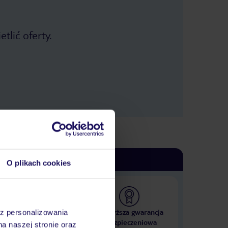
tlić oferty.
O plikach cookies
 000 hoteli w ponad 50
Najwyższa gwarancja
az personalizowania
krajach
ubezpieczeniowa
na naszej stronie oraz