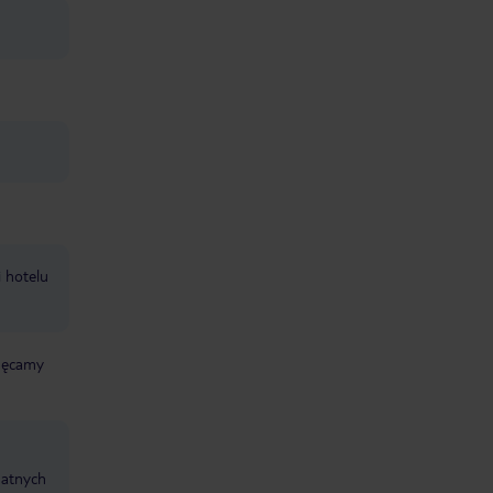
i hotelu
chęcamy
datnych