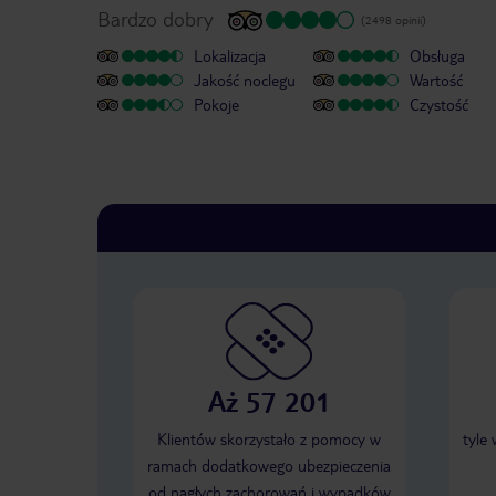
Bardzo dobry
(2498 opinii)
Lokalizacja
Obsługa
Jakość noclegu
Wartość
Pokoje
Czystość
Aż 57 201
Klientów skorzystało z pomocy w
tyle
ramach dodatkowego ubezpieczenia
od nagłych zachorowań i wypadków