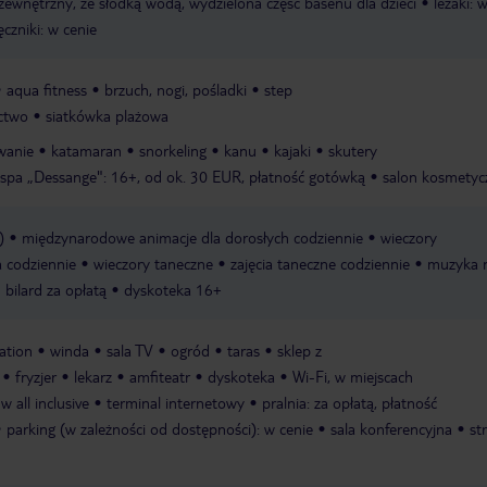
zewnętrzny, ze słodką wodą, wydzielona część basenu dla dzieci
leżaki: 
ęczniki: w cenie
aqua fitness
brzuch, nogi, pośladki
step
ictwo
siatkówka plażowa
wanie
katamaran
snorkeling
kanu
kajaki
skutery
 spa „Dessange": 16+, od ok. 30 EUR, płatność gotówką
salon kosmetyc
)
międzynarodowe animacje dla dorosłych codziennie
wieczory
a codziennie
wieczory taneczne
zajęcia taneczne codziennie
muzyka 
bilard za opłatą
dyskoteka 16+
lation
winda
sala TV
ogród
taras
sklep z
fryzjer
lekarz
amfiteatr
dyskoteka
Wi-Fi, w miejscach
 all inclusive
terminal internetowy
pralnia: za opłatą, płatność
parking (w zależności od dostępności): w cenie
sala konferencyjna
st