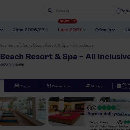
Pobi
Wpisz frazę, której szukasz
NOWOŚĆ
Zima 2026/27
Lato 2027
Oferta
Ki
ecameron Tafoukt Beach Resort & Spa – All Inclusive
each Resort & Spa – All Inclusiv
POKAŻ NA MAPIE
Ważn
Pokoje
Wyżywienie
Atrakcje
infor
+
22
Bardzo dobry
(
2498
opi
Bardzo dobry
Wyjątkowy
Hotel nowy nie jest, ale dla tego ma
Bardzo miła obsługa i bardzo
atmosferę, klimat architektury
uprzejma szczególnie przy pos