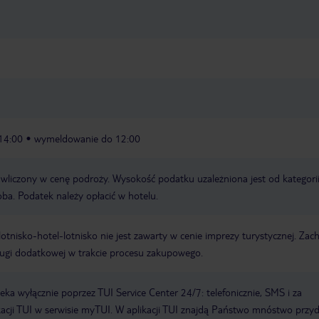
14:00
wymeldowanie do 12:00
t wliczony w cenę podroży. Wysokość podatku uzależniona jest od kategori
oba. Podatek należy opłacić w hotelu.
e lotnisko-hotel-lotnisko nie jest zawarty w cenie imprezy turystycznej. Za
ługi dodatkowej w trakcie procesu zakupowego.
a wyłącznie poprzez TUI Service Center 24/7: telefonicznie, SMS i za
acji TUI w serwisie myTUI. W aplikacji TUI znajdą Państwo mnóstwo przy