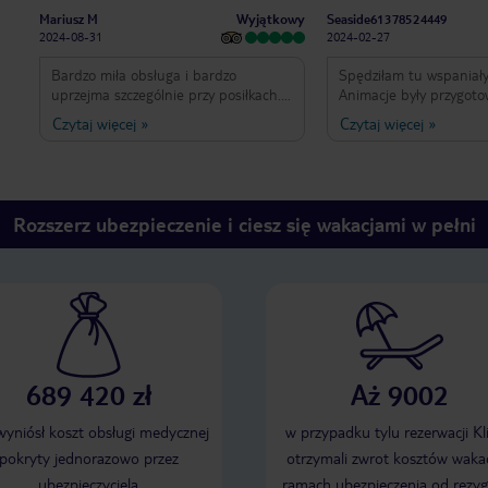
Wyjątkowy
Mariusz M
Seaside61378524449
2024-08-31
2024-02-27
Bardzo miła obsługa i bardzo
Spędziłam tu wspaniały
uprzejma szczególnie przy posiłkach.
Animacje były przygot
Pokoje czyste i codziennie sprzątane.
najwyższym poziomie. 
Czytaj więcej
»
Czytaj więcej
»
Jedzie wyśmienite ( śniadanie
przedstawienia. Z całeg
standardowe jak w 99% hoteli) ale
polecam wakacje w tym 
obiady i kolacje aż chciało się iść jeść
tak wspaniałych animatorach
( smaczne i brak monotonii). Hotel
great time here. The a
czysty zadbany.
were prepared at the hi
Rozszerz ubezpieczenie i ciesz się wakacjami w pełni
Amazing performances.
wholeheartedly recomm
in this hotel and with 
wonderful animator.
689 420 zł
Aż 9002
 wyniósł koszt obsługi medycznej
w przypadku tylu rezerwacji Kl
pokryty jednorazowo przez
otrzymali zwrot kosztów wakac
ubezpieczyciela
ramach ubezpieczenia od rezyg