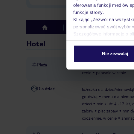
oferowania funkcji mediów s
funkcje strony.
Klikając „Zezwól na wszystk
personalizować swój wybór 
Hotel
Opinie
top
Szczegółowe informacje o pl
Hotel
Nie zezwalaj
Plaża
bezpośrednio przy piaszczyst
cenie
parasole w cenie
Dla dzieci
łóżeczka dla dzieci/niemowl
gotówką
menu dla niemow
dzieci
miniklub: 4 -12 lat, 
zabaw
plac zabaw
minidy
codziennie, w cenie
animac