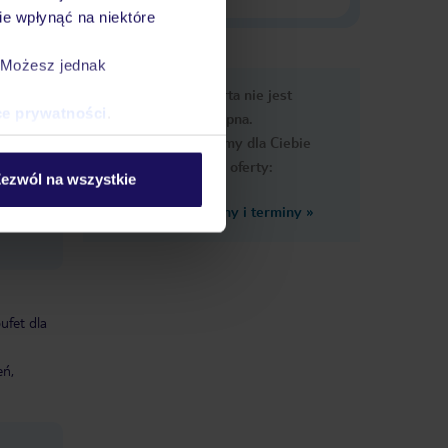
e wpłynąć na niektóre
. Możesz jednak
e
Ups, ta oferta nie jest
macje
ce prywatności
.
dostępna.
Przygotowaliśmy dla Ciebie
podobne oferty:
ezwól na wszystkie
Zobacz inne ceny i terminy
»
ufet dla
eń,