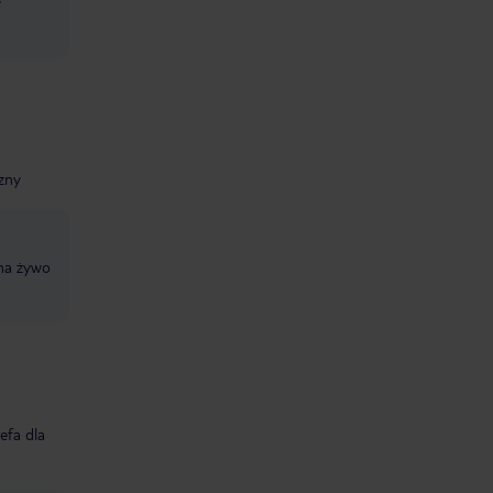
w
zny
na żywo
refa dla