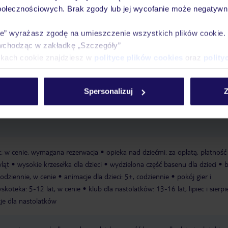
połecznościowych. Brak zgody lub jej wycofanie może negatywni
ie” wyrażasz zgodę na umieszczenie wszystkich plików cookie
Ważn
wchodząc w zakładkę „Szczegóły”
Pokoje
Wyżywienie
Atrakcje
infor
ikach cookie znajdziesz w
polityce plików cookies
oraz
polity
Spersonalizuj
Z
ej plaży
publiczna (z częścią prywatną hotelu)
piaszczysta
leżaki w
ąt: w cenie, wymagana rezerwacja
opieka nad dziećmi: za opłatą, płatność
ląt
wysokie krzesełka dla dzieci
wydzielona część basenu dla dzieci
b
codziennie, w cenie
animacje dla dzieci: 5+, codziennie
pokój gier i
skoteka: 5-12 lat, w cenie
klub dla nastolatków: 13-16 lat, lipiec i sierpi
je dla nastolatków