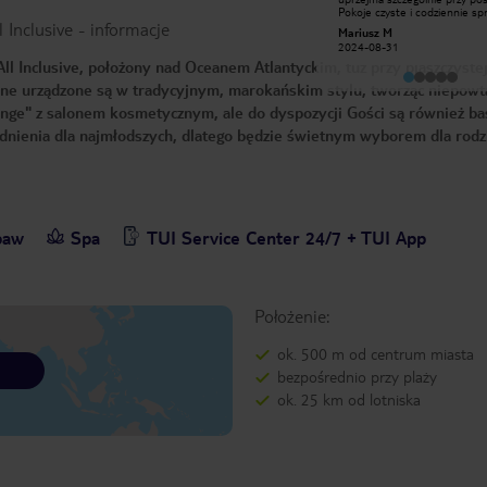
arabskiej. Jedyną rzeczą co do której
Pokoje czyste i codziennie sp
 Inclusive
-
informacje
można mieć pretensje to słabe wi-fi
Jedzie wyśmienite ( śniadanie
Jacek S
Mariusz M
które działa tylko w lobby, a w
standardowe jak w 99% hoteli
2019-06-22
2024-08-31
obrębie basenu w bardzo
obiady i kolacje aż chciało się 
l Inclusive, położony nad Oceanem Atlantyckim, tuż przy piaszczystej
ograniczonym zakresie. Wyżywienie
( smaczne i brak monotonii). Hotel
jest smaczne, każdy powinien coś dla
czysty zadbany.
pne urządzone są w tradycyjnym, marokańskim stylu, tworząc niepowt
siebie znaleźć. W alkoholach wyboru
nie ma, zaledwie kilka rodzajów, ale te
nge" z salonem kosmetycznym, ale do dyspozycji Gości są również ba
podstawowe są i są dobre. Dużą
zaletą hotelu jest basen i jego
odnienia dla najmłodszych, dlatego będzie świetnym wyborem dla rodz
otoczenie. Leżaków nigdy nie
brakowało, a parasole były dostępne
jeszcze po godzinie 12. Drobnym
mankamentem jest fakt, że parasole
są chowane na noc, a obsługa
basenowa wyjmuje je dopiero po 10
więc przez chwile jest się
baw
Spa
wystawionym na żar słońca.
TUI Service Center 24/7 + TUI App
Największą zaletą jest lokalizacja, tuż
przy promenadzie, wystarczy wyjść
ze stołówki po śniadaniu i jest się
prawie na plaży.
Położenie:
ok. 500 m od centrum miasta
bezpośrednio przy plaży
ok. 25 km od lotniska