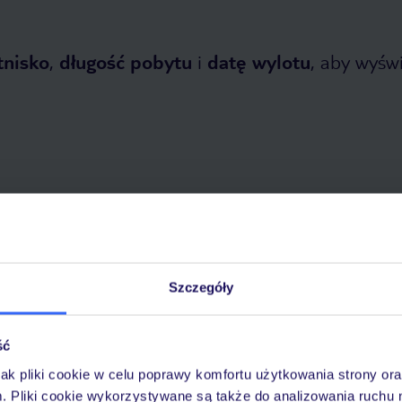
tnisko
,
długość pobytu
i
datę wylotu
, aby wyświe
opada 2026
do
30 kwietnia 2027
Dlaczego warto wybrać TUI?
Szczegóły
ść
óży
Tylko u nas opieka na
10
jak pliki cookie w celu poprawy komfortu użytkowania strony or
30 lat w Polsce
wakacjach 24/7
m. Pliki cookie wykorzystywane są także do analizowania ruchu 