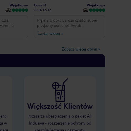
Wyjątkowy
Wyjątkowy
Gosia M
2023-12-12
 czas.
Piękne widoki, bardzo czysto, super
owane na
przyjazny personel, Ayvub
Niesamowite
/oussama/MoMo/Abdou/Sergiobardzo
Czytaj więcej
»
o serca
przyjacielski, energiczny, miły. Aerobik
hotelu i przy
w wodzie. Zumba energetyczna. Joga
. I had a
profesionalna. Teatr co drugi wieczór,
Zobacz więcej opinii
»
nimations
tancerki, węże.
ghest level.
 I
end a holiday
such
Większość Klientów
ienci
rozszerza ubezpieczenia o pakiet All
ji w
Inclusive - rozszerzenie ochrony od
nacji
kosztów leczenia i następstw