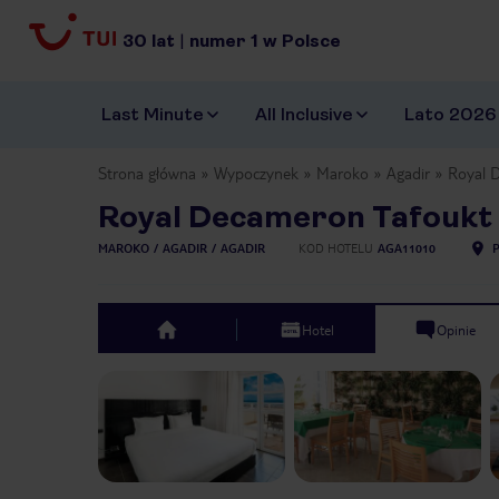
30
lat
|
numer
1
w Polsce
Last Minute
All Inclusive
Lato 2026
Strona główna
Wypoczynek
Maroko
Agadir
Royal D
Royal Decameron Tafoukt B
MAROKO
AGADIR
AGADIR
KOD HOTELU
AGA11010
Hotel
Opinie
top
Previous slide