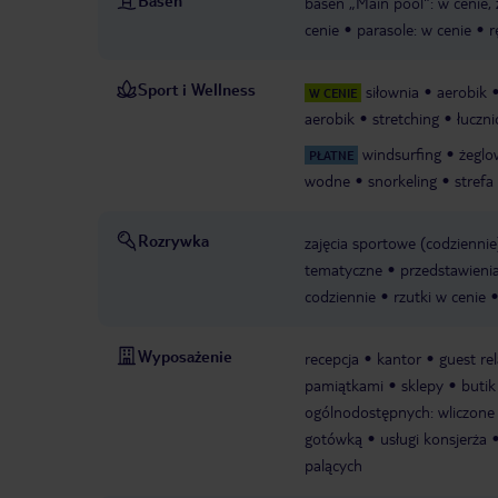
Basen
basen „Main pool": w cenie, 
cenie
parasole: w cenie
r
Sport i Wellness
siłownia
aerobik
W CENIE
aerobik
stretching
łuczn
windsurfing
żeglo
PŁATNE
wodne
snorkeling
strefa
Rozrywka
zajęcia sportowe (codziennie
tematyczne
przedstawieni
codziennie
rzutki w cenie
Wyposażenie
recepcja
kantor
guest re
pamiątkami
sklepy
butik
ogólnodostępnych: wliczone w
gotówką
usługi konsjerża
palących