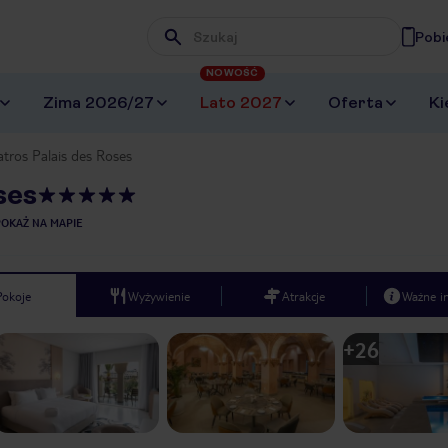
Pobi
Wpisz frazę, której szukasz
NOWOŚĆ
Zima 2026/27
Lato 2027
Oferta
Ki
atros Palais des Roses
ses
POKAŻ NA MAPIE
Pokoje
Wyżywienie
Atrakcje
Ważne i
+
26