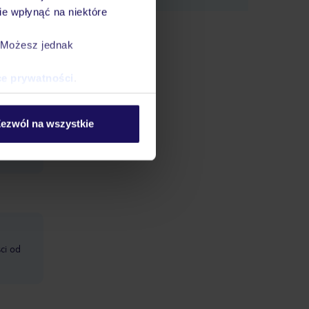
e wpłynąć na niektóre
sole: w
. Możesz jednak
enie,
ce prywatności
.
ezwól na wszystkie
ik,
ci od