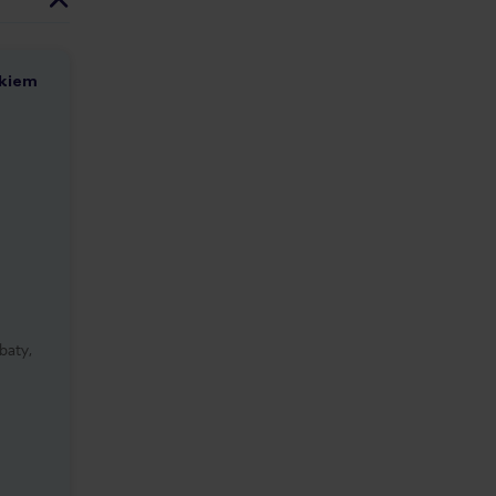
ckiem
baty,