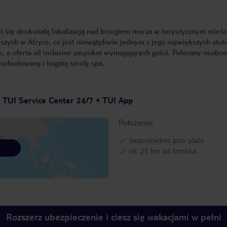
ci się doskonałą lokalizacją nad brzegiem morza w turystycznym mieśc
zych w Afryce, co jest niewątpliwie jednym z jego największych atut
, a oferta all inclusive zaspokoi wymagających gości. Polecany osobo
ozbudowaną i bogatą strefę spa.
TUI Service Center 24/7 + TUI App
Położenie:
bezpośrednio przy plaży
ok. 25 km od lotniska
Rozszerz ubezpieczenie i ciesz się wakacjami w pełni