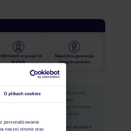
 000 hoteli w ponad 50
Najwyższa gwarancja
krajach
ubezpieczeniowa
nformacje
Ups, ta oferta nie jest
O plikach cookies
dostępna.
Przygotowaliśmy dla Ciebie
podobne oferty:
az personalizowania
Zobacz inne ceny i terminy
»
na naszej stronie oraz