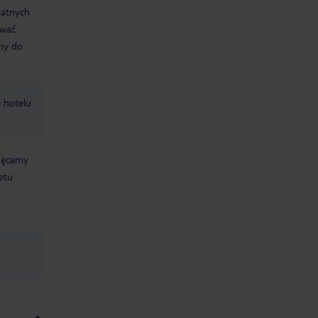
datnych
ować
śmy do
i hotelu
chęcamy
etu