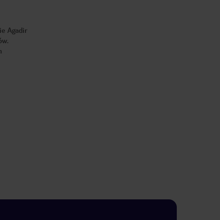
ie Agadir
ów.
m