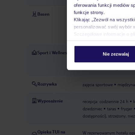
oferowania funkcji mediów s
funkcje strony.
Basen
baseny: 4
basen: w cenie, 
Klikając „Zezwól na wszystk
cenie
basen dla dzieci „Kid
personalizować swój wybór 
leżaki: w cenie, parasole: w c
Szczegółowe informacje o pl
parasole: w cenie
basen „I
Sport i Wellness
strefa spa „thalass
Nie zezwalaj
PŁATNE
kosmetyczny
piłka plażow
ćwiczenia relaksacyjne
sku
Rozrywka
zajęcia sportowe
międzyna
Wyposażenie
recepcja: codziennie 24 h
dziedziniec
taras
fryzjer
dostępności), strzeżony, ni
Opieka TUI na
W rezerwowanym hotelu opiek