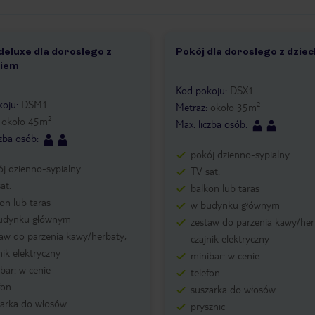
deluxe dla dorosłego z
Pokój dla dorosłego z dzie
1 /
2
kiem
2
Kod pokoju
:
DSX1
koju
:
DSM1
2
Metraż
:
około
35
m
2
:
około
45
m
Max. liczba osób
:
czba osób
:
pokój dzienno-sypialny
j dzienno-sypialny
TV sat.
at.
balkon lub taras
on lub taras
w budynku głównym
udynku głównym
zestaw do parzenia kawy/her
aw do parzenia kawy/herbaty,
czajnik elektryczny
nik elektryczny
minibar: w cenie
bar: w cenie
telefon
fon
suszarka do włosów
zarka do włosów
prysznic