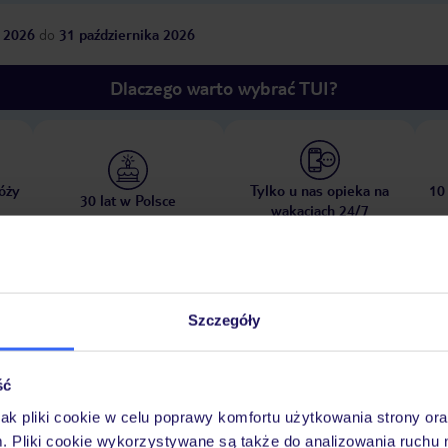
 2026
do
31 października 2026
Dlaczego warto wybrać TUI?
óży
Tylko u nas opieka na
10
30 lat w Polsce
wakacjach 24/7
Pokoje
Wyżywienie
Atrakcje
Ważne i
Szczegóły
ść
jak pliki cookie w celu poprawy komfortu użytkowania strony or
ubliczna
ręczniki w cenie
m. Pliki cookie wykorzystywane są także do analizowania ruchu 