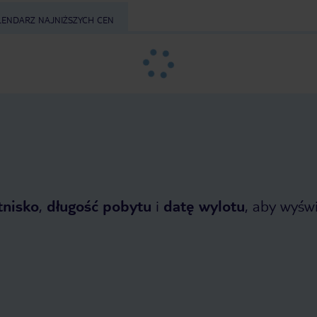
LENDARZ NAJNIŻSZYCH CEN
tnisko
,
długość pobytu
i
datę wylotu
, aby wyświe