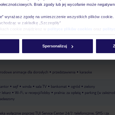
połecznościowych. Brak zgody lub jej wycofanie może negatywni
zewnętrzny, ze słodką wodą, z basenem zewnętrznym, leżaki: w cenie, para
ie” wyrażasz zgodę na umieszczenie wszystkich plików cookie
s Aqua Park“: w cenie, zewnętrzny, ze słodką wodą, liczba zjeżdżalni: 8, w c
wchodząc w zakładkę „Szczegóły”
enie
basen „Pool“: w cenie, zewnętrzny, ze słodką wodą, leżaki: w cenie,
ikach cookie znajdziesz w
polityce plików cookies
oraz
polity
ndoor Pool“: w cenie, kryty, ze słodką wodą
ręczniki: w cenie
otherapy“
masaże
zabiegi kąpielowe
zabiegi medyczne
salon
Spersonalizuj
Z
a
siatkówka plażowa
paddle tenis
nordic walking, aerobik, aqua aerob
tery wodne
niektóre sporty w ofercie firm zewnętrznych
rodowe animacje dla dorosłych
przedstawienia
karaoke
kantor
sejf
winda
sala TV
bankomat
ogród
zielony
lekarz
Wi-Fi, w recepcji/lobby
pralnia: za opłatą
parking (w zależnoś
ezadaszony
a wyłącznie poprzez TUI Service Center 24/7: telefonicznie, SMS i za