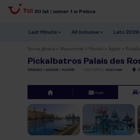
30
lat
|
numer
1
w Polsce
Last Minute
All Inclusive
Lato 2026
Strona główna
Wypoczynek
Maroko
Agadir
Pickalb
Pickalbatros Palais des Ro
MAROKO
AGADIR
AGADIR
KOD HOTELU
AGA11008
Hotel
top
Previous slide