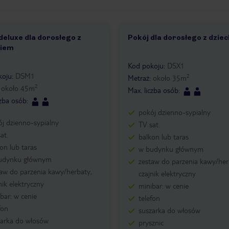
deluxe dla dorosłego z
Pokój dla dorosłego z dzie
1 /
2
kiem
2
Kod pokoju
:
DSX1
koju
:
DSM1
2
Metraż
:
około
35
m
2
:
około
45
m
Max. liczba osób
:
czba osób
:
pokój dzienno-sypialny
j dzienno-sypialny
TV sat.
at.
balkon lub taras
on lub taras
w budynku głównym
udynku głównym
zestaw do parzenia kawy/her
aw do parzenia kawy/herbaty,
czajnik elektryczny
nik elektryczny
minibar: w cenie
bar: w cenie
telefon
fon
suszarka do włosów
zarka do włosów
prysznic