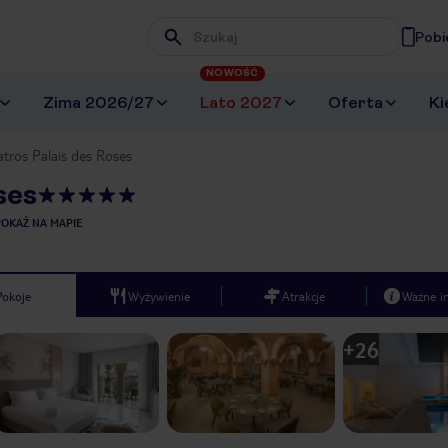
Pobi
Wpisz frazę, której szukasz
NOWOŚĆ
Zima 2026/27
Lato 2027
Oferta
Ki
atros Palais des Roses
ses
POKAŻ NA MAPIE
Pokoje
Wyżywienie
Atrakcje
Ważne i
+
26