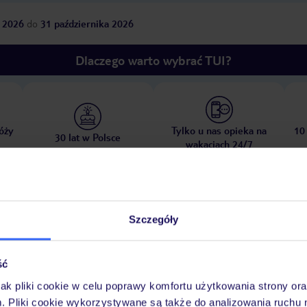
 2026
do
31 października 2026
Dlaczego warto wybrać TUI?
óży
Tylko u nas opieka na
10
30 lat w Polsce
wakacjach 24/7
Pokoje
Wyżywienie
Atrakcje
Ważne i
Szczegóły
ść
jak pliki cookie w celu poprawy komfortu użytkowania strony or
ubliczna
ręczniki w cenie
m. Pliki cookie wykorzystywane są także do analizowania ruchu 