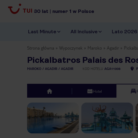
30
lat
|
numer
1
w Polsce
Last Minute
All Inclusive
Lato 2026
Strona główna
Wypoczynek
Maroko
Agadir
Pickalb
Pickalbatros Palais des Ro
MAROKO
AGADIR
AGADIR
KOD HOTELU
AGA11008
Hotel
top
Previous slide