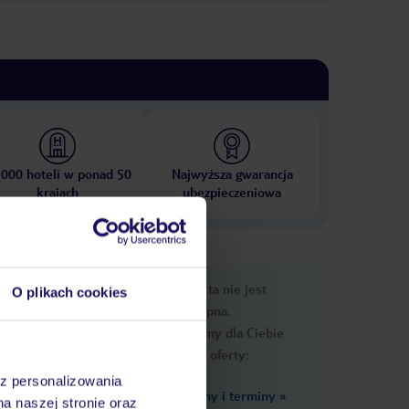
 000 hoteli w ponad 50
Najwyższa gwarancja
krajach
ubezpieczeniowa
nformacje
Ups, ta oferta nie jest
O plikach cookies
dostępna.
Przygotowaliśmy dla Ciebie
podobne oferty:
az personalizowania
Zobacz inne ceny i terminy
»
na naszej stronie oraz