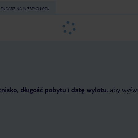
LENDARZ NAJNIŻSZYCH CEN
tnisko
,
długość pobytu
i
datę wylotu
, aby wyświe