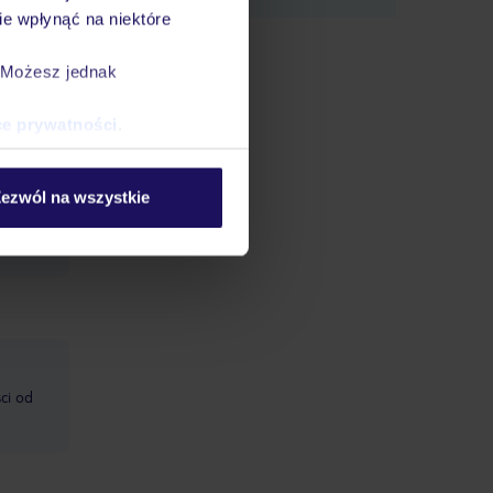
e wpłynąć na niektóre
sole: w
. Możesz jednak
enie,
ce prywatności
.
ezwól na wszystkie
ik,
ci od