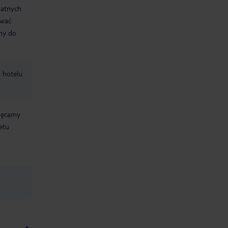
datnych
ować
śmy do
i hotelu
chęcamy
etu