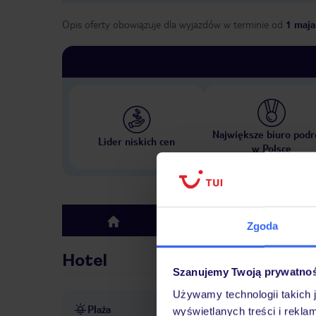
Opis oferty obowiązuje dla wyjazdów w terminie
od
1 maja
Największe biuro podr
Lider niskich cen
w Polsce
Hotel
top
Zgoda
Hotel
Szanujemy Twoją prywatno
Używamy technologii takich 
Plaża
bezpośrednio przy plaży
p
wyświetlanych treści i rekla