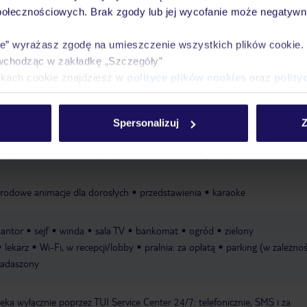
połecznościowych. Brak zgody lub jej wycofanie może negatywni
zewnętrzny, ze słodką wodą, z basenem zewnętrznym, leżaki: w cenie, para
ie” wyrażasz zgodę na umieszczenie wszystkich plików cookie
s Aqua Park“: w cenie, zewnętrzny, ze słodką wodą, liczba zjeżdżalni: 8, w c
wchodząc w zakładkę „Szczegóły”
enie
basen „Pool“: w cenie, zewnętrzny, ze słodką wodą, leżaki: w cenie,
ikach cookie znajdziesz w
polityce plików cookies
oraz
polity
ndoor Pool“: w cenie, kryty, ze słodką wodą
ręczniki: w cenie
otherapy“
masaże
zabiegi kąpielowe
zabiegi medyczne
salon
Spersonalizuj
Z
a
siatkówka plażowa
paddle tenis
nordic walking, aerobik, aqua aerob
tery wodne
niektóre sporty w ofercie firm zewnętrznych
rodowe animacje dla dorosłych
przedstawienia
karaoke
kantor
sejf
winda
sala TV
bankomat
ogród
zielony
lekarz
Wi-Fi, w recepcji/lobby
pralnia: za opłatą
parking (w zależnoś
ezadaszony
a wyłącznie poprzez TUI Service Center 24/7: telefonicznie, SMS i za