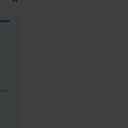
ckiem
baty,