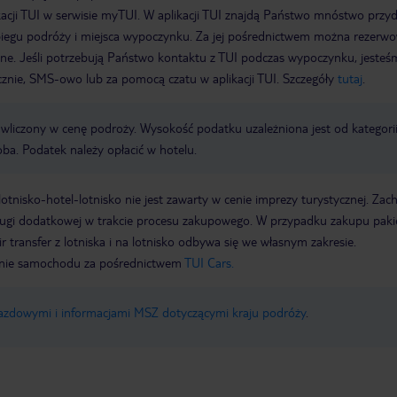
acji TUI w serwisie myTUI. W aplikacji TUI znajdą Państwo mnóstwo przy
biegu podróży i miejsca wypoczynku. Za jej pośrednictwem można rezerw
wne. Jeśli potrzebują Państwo kontaktu z TUI podczas wypoczynku, jeste
icznie, SMS-owo lub za pomocą czatu w aplikacji TUI. Szczegóły
tutaj
.
t wliczony w cenę podroży. Wysokość podatku uzależniona jest od kategori
oba. Podatek należy opłacić w hotelu.
e lotnisko-hotel-lotnisko nie jest zawarty w cenie imprezy turystycznej. Za
sługi dodatkowej w trakcie procesu zakupowego. W przypadku zakupu paki
r transfer z lotniska i na lotnisko odbywa się we własnym zakresie.
ie samochodu za pośrednictwem
TUI Cars.
jazdowymi i informacjami MSZ dotyczącymi kraju podróży
.