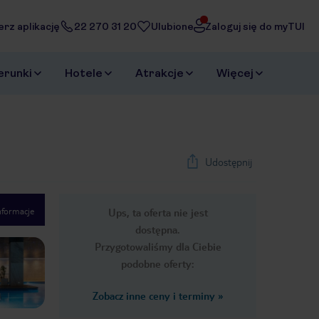
erz aplikację
22 270 31 20
Ulubione
Zaloguj się do myTUI
erunki
Hotele
Atrakcje
Więcej
Udostępnij
nformacje
Ups, ta oferta nie jest
1
/
32
dostępna.
Next slide
Przygotowaliśmy dla Ciebie
podobne oferty:
Zobacz inne ceny i terminy
»