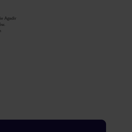
ie Agadir
ów.
m