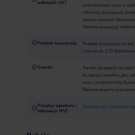
wakacjach 24/7
pośrednictwem czatu w aplik
informacji dotyczących prze
również wycieczki fakultaty
Państwa dyspozycji: telefon
Podatek turystyczny
Podatek turystyczny nie jes
i wynosi ok. 3,75 €/dzień/os
Transfer
Transfer (przejazd) na trasi
do zakupu transferu jako u
wraz z przelotem linią Ryanai
Rekomendujemy wypożyczen
Przepisy wjazdowe i
Zapoznaj się z przepisami w
informacje MSZ