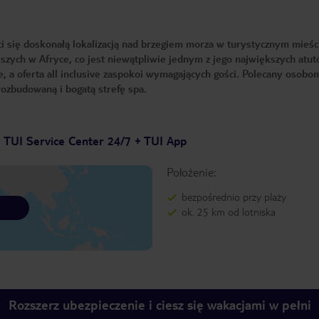
ci się doskonałą lokalizacją nad brzegiem morza w turystycznym mieśc
zych w Afryce, co jest niewątpliwie jednym z jego największych atut
, a oferta all inclusive zaspokoi wymagających gości. Polecany osobo
ozbudowaną i bogatą strefę spa.
TUI Service Center 24/7 + TUI App
Położenie:
bezpośrednio przy plaży
ok. 25 km od lotniska
Rozszerz ubezpieczenie i ciesz się wakacjami w pełni