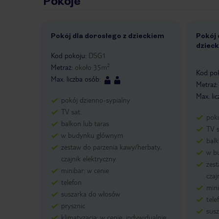
Pokoje
Pokój dla dorosłego z dzieckiem
Pokój 
dziec
1 /
Kod pokoju
:
DSG1
2
Metraż
:
około
35
m
Kod po
Max. liczba osób
:
Metraż
Max. li
pokój dzienno-sypialny
TV sat.
pokó
balkon lub taras
TV s
w budynku głównym
balk
zestaw do parzenia kawy/herbaty,
w b
czajnik elektryczny
zest
minibar: w cenie
czaj
telefon
mini
suszarka do włosów
tele
prysznic
sus
klimatyzacja: w cenie, indywidualnie