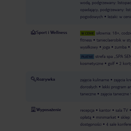
wodą, podgrzewany: listopad 
opadający, podgrzewany: lis
pogodowych
leżaki: w cen
Sport i Wellness
siłownia: 18+, codz
W CENIE
fitness
taniec/aerobik w sty
wysiłkowy
joga
zumba
strefa spa „SPA SEN
PŁATNE
kosmetyczne
golf
2 kort
Rozrywka
zajęcia kulinarne
zajęcia k
dorosłych
lekki program a
taneczne
zajęcia taneczne
Wyposażenie
recepcja
kantor
sala TV
opłatą
minimarket
sklep
dostępności
4 sale konfer