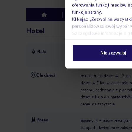
oferowania funkcji mediów s
funkcje strony.
Hotel
Opinie
top
Klikając „Zezwól na wszystk
personalizować swój wybór 
Hotel
Szczegółowe informacje o pl
Plaża
bezpośrednio przy plaży
p
Nie zezwalaj
cenie
ręczniki za kaucją
Dla dzieci
miniklub dla dzieci: 4-12 lat
dzieci: 4-7 lat, w zależności
sezonu, codziennie
plac z
dzieci
klub dla nastolatków
cenie, na zapytanie
Basen
baseny: 4
basen zewnętrzn
listopad - kwiecień; w zale