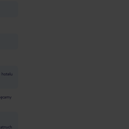
i hotelu
chęcamy
datnych