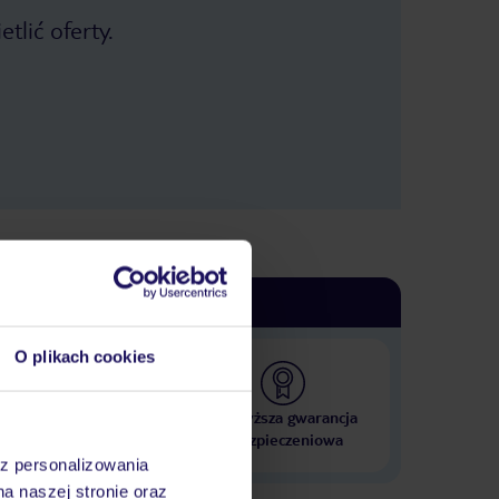
tlić oferty.
O plikach cookies
 000 hoteli w ponad 50
Najwyższa gwarancja
krajach
ubezpieczeniowa
az personalizowania
na naszej stronie oraz