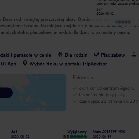
Konrad P
uśmiechnięta i zawsze chętna
2026-05-22
pomocy. W hotelu panowała ś
Ja T
rodzinna atmosfera, dzięki kt
2026-08-02
pierwszego dnia czuliśmy się 
 Beach od rozległej piaszczystej plaży. Oprócz możliwości skorzystani
komfortowo. Jedzenie było p
różnorodne i każdy mógł znal
 zewnętrzne baseny. Na miejscu znajduje się ponadto siłownia, 2 resta
dla siebie. Wszystko było czyst
bardzo dobrze zorganizowane.
 minidyskoteka, plac zabaw, miniklub dla dzieci oraz osobny basen.
Dziękujemy całemu personelo
wspaniały pobyt i niezapomni
wakacje. Z czystym sumienie
polecamy ten hotel ⭐️⭐️⭐️⭐️⭐️
żaki i parasole w cenie
Dla rodzin
Plac zabaw
TUI App
Wybór Roku w portalu TripAdvisor
Położenie:
ok. 1 km od centrum Agadiru
bezpośrednio przy plaży
czas dojazdu z lotniska ok. 20 
Wyjątkowy
Ja T
Quest00135951930
2026-08-02
2026-06-19