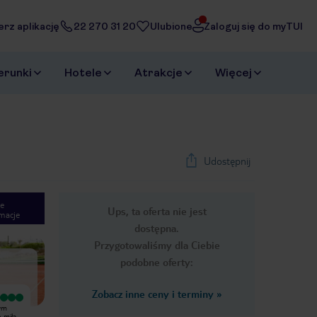
erz aplikację
22 270 31 20
Ulubione
Zaloguj się do myTUI
erunki
Hotele
Atrakcje
Więcej
Udostępnij
e
Ups, ta oferta nie jest
macje
1
/
49
dostępna.
Next slide
Przygotowaliśmy dla Ciebie
podobne oferty:
Zobacz inne ceny i terminy
»
Wyjątkowy
Wyjątkowy
tym
W hotelu panuje super atmosfera
Świetny hotel, szczególnie obsługa
 miła,
ludzie są przemili i zawsze ze
hotelu, czystość w pokojach i wybór