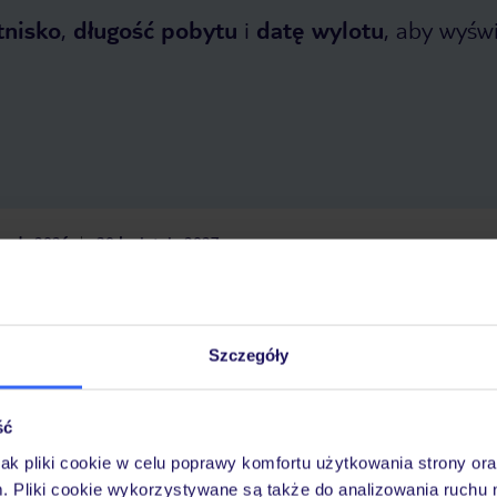
tnisko
,
długość pobytu
i
datę wylotu
, aby wyświe
opada 2026
do
30 kwietnia 2027
Dlaczego warto wybrać TUI?
Szczegóły
óży
Tylko u nas opieka na
10
30 lat w Polsce
ść
wakacjach 24/7
jak pliki cookie w celu poprawy komfortu użytkowania strony or
m. Pliki cookie wykorzystywane są także do analizowania ruchu 