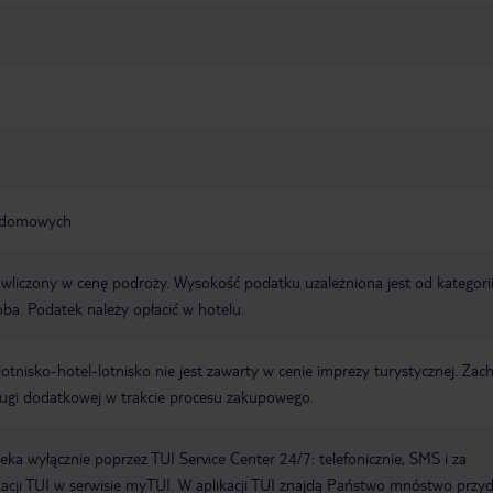
ąt domowych
t wliczony w cenę podroży. Wysokość podatku uzależniona jest od kategori
oba. Podatek należy opłacić w hotelu.
e lotnisko-hotel-lotnisko nie jest zawarty w cenie imprezy turystycznej. Za
ługi dodatkowej w trakcie procesu zakupowego.
a wyłącznie poprzez TUI Service Center 24/7: telefonicznie, SMS i za
acji TUI w serwisie myTUI. W aplikacji TUI znajdą Państwo mnóstwo przy