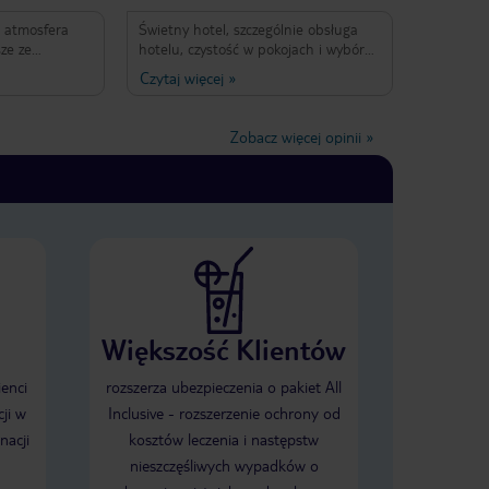
 atmosfera
Świetny hotel, szczególnie obsługa
sze ze
hotelu, czystość w pokojach i wybór
ecam wszystkim
menu. Wysoka jakość.
Czytaj więcej
»
Zobacz więcej opinii
»
Większość Klientów
ienci
rozszerza ubezpieczenia o pakiet All
ji w
Inclusive - rozszerzenie ochrony od
nacji
kosztów leczenia i następstw
nieszczęśliwych wypadków o