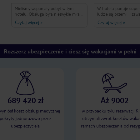
Mieliśmy wspaniały pobyt w tym
W hotelu panuje super
hotelu! Obsługa była niezwykle miła,
ludzie są przemili i zaw
uśmiechnięta i zawsze chętna do
wszystkim pomogą pol
Czytaj więcej
»
Czytaj więcej
»
pomocy. W hotelu panowała świetna,
dla super wycieczki
rodzinna atmosfera, dzięki której od
pierwszego dnia czuliśmy się bardzo
komfortowo. Jedzenie było pyszne,
różnorodne i każdy mógł znaleźć coś
Rozszerz ubezpieczenie i ciesz się wakacjami w pełni
dla siebie. Wszystko było czyste i
bardzo dobrze zorganizowane.
Dziękujemy całemu personelowi za
wspaniały pobyt i niezapomniane
wakacje. Z czystym sumieniem
polecamy ten hotel ⭐️⭐️⭐️⭐️⭐️
689 420 zł
Aż 9002
 wyniósł koszt obsługi medycznej
w przypadku tylu rezerwacji Kl
pokryty jednorazowo przez
otrzymali zwrot kosztów wakac
ubezpieczyciela
ramach ubezpieczenia od rezyg