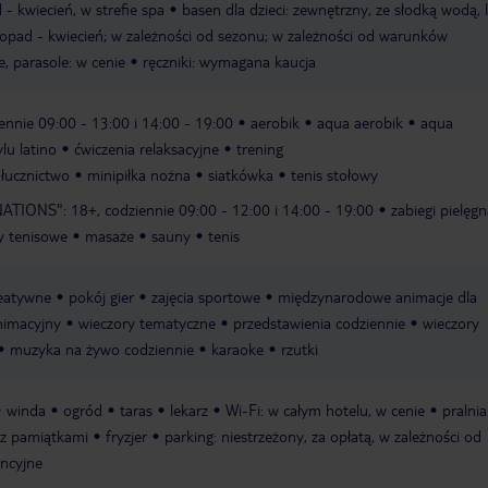
- kwiecień, w strefie spa
basen dla dzieci: zewnętrzny, ze słodką wodą, 
topad - kwiecień; w zależności od sezonu; w zależności od warunków
ie, parasole: w cenie
ręczniki: wymagana kaucja
iennie 09:00 - 13:00 i 14:00 - 19:00
aerobik
aqua aerobik
aqua
lu latino
ćwiczenia relaksacyjne
trening
łucznictwo
minipiłka nożna
siatkówka
tenis stołowy
ATIONS": 18+, codziennie 09:00 - 12:00 i 14:00 - 19:00
zabiegi pielęg
y tenisowe
masaże
sauny
tenis
reatywne
pokój gier
zajęcia sportowe
międzynarodowe animacje dla
nimacyjny
wieczory tematyczne
przedstawienia codziennie
wieczory
muzyka na żywo codziennie
karaoke
rzutki
winda
ogród
taras
lekarz
Wi-Fi: w całym hotelu, w cenie
pralnia
 z pamiątkami
fryzjer
parking: niestrzeżony, za opłatą, w zależności od
encyjne