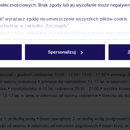
połecznościowych. Brak zgody lub jej wycofanie może negatywni
Ważn
Pokoje
Wyżywienie
Atrakcje
infor
ie” wyrażasz zgodę na umieszczenie wszystkich plików cookie
wchodząc w zakładkę „Szczegóły”
ikach cookie znajdziesz w
polityce plików cookies
oraz
polity
ubliczna
piaszczysta
leżaki w cenie
parasole w cenie
ręczniki w
Spersonalizuj
Z
, styczeń - grudzień, codziennie 10:00 - 12:30 i 15:00 - 17:30
animacje d
 od sezonu, codziennie
animacje dla nastolatków: 13-17 lat, w zależności 
abaw
minidyskoteka: 4-12 lat, codziennie 20:30 - 21:00
wysokie krzese
: 13-17 lat, w cenie, w zależności od sezonu, codziennie
łóżeczka dla dzi
y 1: ze słodką wodą
basen zewnętrzny 2: ze słodką wodą, podgrzewany
żności od sezonu; w zależności od warunków pogodowych
basen kryty: ze