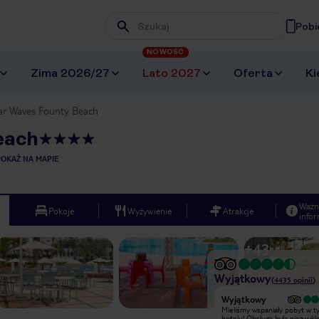
Pobi
Wpisz frazę, której szukasz
NOWOŚĆ
Zima 2026/27
Lato 2027
Oferta
Ki
ar Waves Founty Beach
each
POKAŻ NA MAPIE
Ważn
Pokoje
Wyżywienie
Atrakcje
infor
+
43
Wyjątkowy
(
4435
opinii
)
Wyjątkowy
Wyjątkowy
Bylo zajefajnie Polecam gorąco
Mieliśmy wspaniały pobyt w 
hotelu! Obsługa była niezwykle