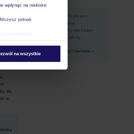
e wpłynąć na niektóre
e
Ups, ta oferta nie jest
macje
. Możesz jednak
dostępna.
Przygotowaliśmy dla Ciebie
ce prywatności
.
podobne oferty:
Zobacz inne ceny i terminy
»
ezwól na wszystkie
la
od
łka dla
eci: w
:
 słodką