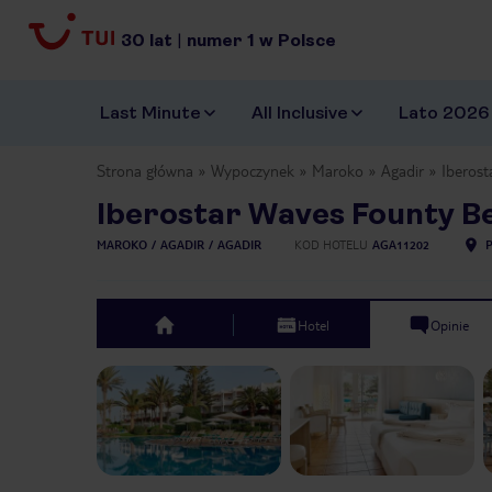
30
lat
|
numer
1
w Polsce
Last Minute
All Inclusive
Lato 2026
Strona główna
Wypoczynek
Maroko
Agadir
Iberost
Iberostar Waves Founty B
MAROKO
AGADIR
AGADIR
KOD HOTELU
AGA11202
Hotel
Opinie
top
Previous slide