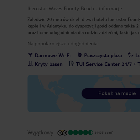
Iberostar Waves Founty Beach
-
informacje
Zaledwie 20 metrów dzieli drzwi hotelu Iberostar Founty
kąpieli w Atlantyku, do dyspozycji gości oddano także 2
oraz liczne udogodnienia dla rodzin z dziećmi, takie jak
Najpopularniejsze udogodnienia:
Darmowe Wi-Fi
Piaszczysta plaża
Le
Kryty basen
TUI Service Center 24/7 + 
Pokaż na mapie
Wyjątkowy
(4435 opinii)