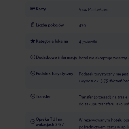
Karty
Visa, MasterCard
Liczba pokojów
470
Kategoria lokalna
4 gwiazdki
Dodatkowe informacje
hotel nie akceptuje zwierz
Podatek turystyczny
Podatek turystyczny nie jes
i wynosi ok. 3,75 €/dzień/os
Transfer
Transfer (przejazd) na trasi
do zakupu transferu jako us
Opieka TUI na
W rezerwowanym hotelu opiek
wakacjach 24/7
pośrednictwem czatu w aplik