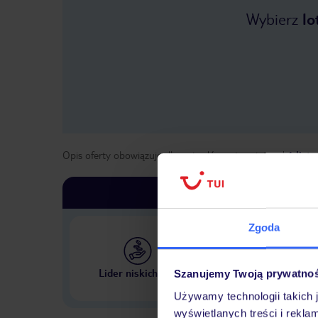
Wybierz
lo
Opis oferty obowiązuje dla wyjazdów w terminie
od
1 list
Zgoda
Największe biuro podr
Lider niskich cen
Szanujemy Twoją prywatno
w Polsce
Używamy technologii takich 
wyświetlanych treści i rekla