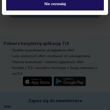
pokładowe/bilety lotnicze?
Nie zezwalaj
Zobacz więcej
Pobierz bezpłatną aplikację TUI
Szybkie wyszukiwanie i przeglądanie ofert
Lista ulubionych ofert i możliwość ich udostępniania
Historia wyszukiwań i ostatnio oglądanych ofert
Kontakt z TUI i wszystkie informacje o Twojej rezerwacji w
myTUI
Zapisz się do newslettera
IMIĘ*