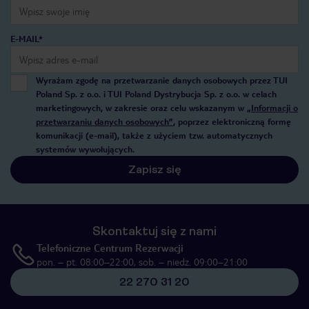
E-MAIL*
Wyrażam zgodę na przetwarzanie danych osobowych przez TUI
Poland Sp. z o.o. i TUI Poland Dystrybucja Sp. z o.o. w celach
marketingowych, w zakresie oraz celu wskazanym w
„Informacji o
przetwarzaniu danych osobowych”
, poprzez elektroniczną formę
komunikacji (e-mail), także z użyciem tzw. automatycznych
systemów wywołujących.
Zapisz się
Skontaktuj się z nami
Telefoniczne Centrum Rezerwacji
pon. – pt. 08:00–22:00, sob. – niedz. 09:00–21:00
22 270 31 20