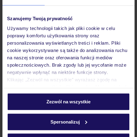
Pokoje
Szanujemy Twoją prywatność
Używamy technologii takich jak pliki cookie w celu
poprawy komfortu użytkowania strony oraz
Wyżywienie
personalizowania wyświetlanych treści i reklam. Pliki
cookie wykorzystywane są także do analizowania ruchu
na naszej stronie oraz oferowania funkcji mediów
Atrakcje
społecznościowych. Brak zgody lub jej wycofanie może
negatywnie wpłynąć na niektóre funkcje strony.
Klikając „Zezwól na wszystkie” wyrażasz zgodę na
Ważne informacje
umieszczenie wszystkich plików cookie. Możesz jednak
personalizować swój wybór wchodząc w zakładkę
„Szczegóły”
Zezwól na wszystkie
Szczegółowe informacje o plikach cookie znajdziesz
Często zadawane pytania
w
polityce plików cookies
oraz
polityce prywatności
.
Jak zmienić uczestników/osobę zgłaszającą?
Spersonalizuj
Czy w Hotelu będzie przedstawiciel TUI?
Na jakiej podstawie i gdzie otrzymam karty