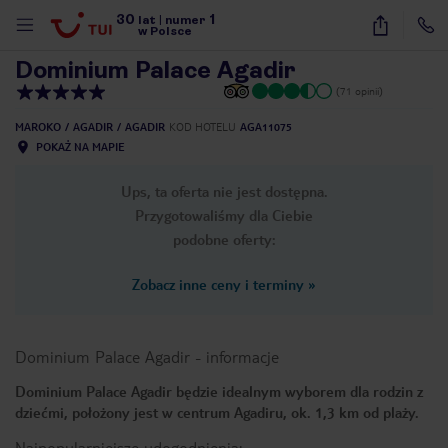
30
1
1
/
22
lat
|
numer
w Polsce
Dominium Palace Agadir
(71 opinii)
MAROKO
AGADIR
AGADIR
KOD HOTELU
AGA11075
POKAŻ NA MAPIE
Ups, ta oferta nie jest dostępna.
Przygotowaliśmy dla Ciebie
podobne oferty:
Zobacz inne ceny i terminy
»
Dominium Palace Agadir
-
informacje
Dominium Palace Agadir będzie idealnym wyborem dla rodzin z
dziećmi, położony jest w centrum Agadiru, ok. 1,3 km od plaży.
nute
Najpopularniejsze udogodnienia: