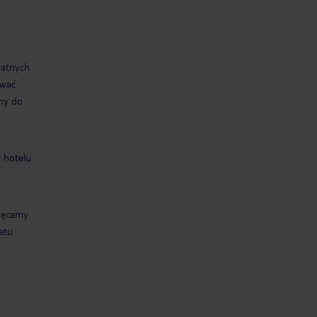
datnych
ować
śmy do
i hotelu
chęcamy
etu