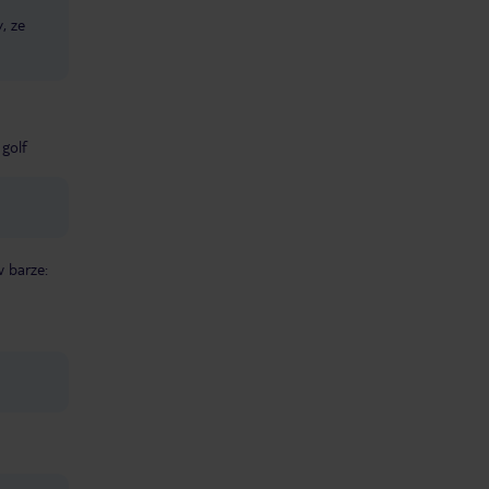
, ze
golf
w barze: