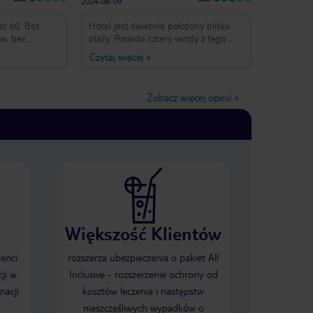
2024-08-09
at 60. Bez
Hotel jest świetnie położony blisko
ow, bez
plaży. Posiada cztery windy z tego
ZERO
jedna nieczynna. Lobby jest bardzo
Czytaj więcej
»
 Z
ładne. Pokoje niestety juz trochę
RZEi.
zniszczone w szczególności łazienka.
zerwujecie
Genialny widok z okna na ocean.
Zobacz więcej opinii
»
ej wybrać 3
Kolacje bardzo smaczne. W pokoju nie
cie nie
ma lodówki. Klimatyzacja działa
rzez żadne
prawidłowo.
mocy że strony
.
Większość Klientów
ienci
rozszerza ubezpieczenia o pakiet All
ji w
Inclusive - rozszerzenie ochrony od
nacji
kosztów leczenia i następstw
nieszczęśliwych wypadków o