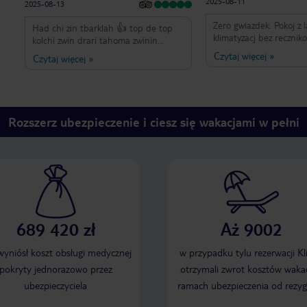
2025-08-11
2025-08-13
Zero gwiazdek. Pokoj z l
Had chi zin tbarklah 👍 top de top
klimatyzacj bez recznik
kolchi zwin drari tahoma zwinin
żadnych szamponów. 
animation. zwina tbarklah Merci aala
Czytaj więcej
»
Czytaj więcej
»
GWIAZDEK. NAGORSZY
kolchi 🫶🏻❤️💪🏻🏖️
NAGORSZYCH W AGADI
Cuchnący. Nigdy nie re
tego hotelu. Dno. Lepi
gwiazdy Oasis. Pamiętaj
Rozszerz ubezpieczenie i ciesz się wakacjami w pełni
rezerwujcie sami ani p
biuro podróży. Zero po
recepcji. Głupi uśmiech
689 420 zł
Aż 9002
 wyniósł koszt obsługi medycznej
w przypadku tylu rezerwacji Kl
pokryty jednorazowo przez
otrzymali zwrot kosztów wakac
ubezpieczyciela
ramach ubezpieczenia od rezyg