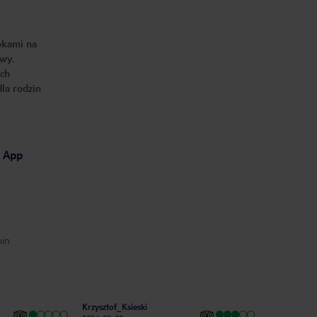
okami na
owy.
ych
la rodzin
I App
min
Krzysztof_Ksieski