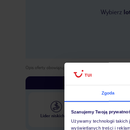
Wybierz
lo
Opis oferty obowiązuje dla wyjazdów w terminie
od
1 maja
Zgoda
Szanujemy Twoją prywatno
Największe biuro podr
Lider niskich cen
w Polsce
Używamy technologii takich 
wyświetlanych treści i rekla