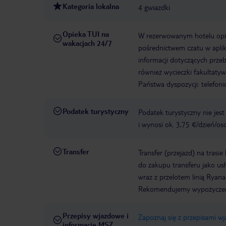
Kategoria lokalna
4 gwiazdki
Opieka TUI na
W rezerwowanym hotelu opiek
wakacjach 24/7
pośrednictwem czatu w aplik
informacji dotyczących prze
również wycieczki fakultaty
Państwa dyspozycji: telefon
Podatek turystyczny
Podatek turystyczny nie jes
i wynosi ok. 3,75 €/dzień/os
Transfer
Transfer (przejazd) na trasi
do zakupu transferu jako u
wraz z przelotem linią Ryanai
Rekomendujemy wypożyczen
Przepisy wjazdowe i
Zapoznaj się z przepisami w
informacje MSZ