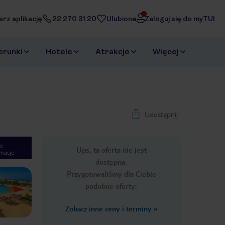
erz aplikację
22 270 31 20
Ulubione
Zaloguj się do myTUI
erunki
Hotele
Atrakcje
Więcej
Udostępnij
e
Ups, ta oferta nie jest
macje
1
/
17
dostępna.
Next slide
Przygotowaliśmy dla Ciebie
podobne oferty:
Zobacz inne ceny i terminy
»