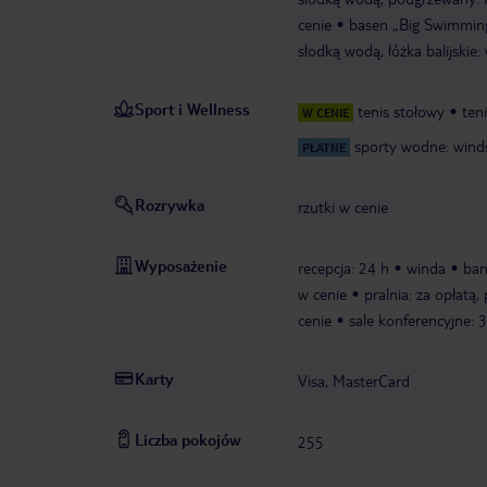
cenie
basen „Big Swimming
słodką wodą, łóżka balijskie: 
Sport i Wellness
tenis stołowy
ten
W CENIE
sporty wodne: winds
PŁATNE
Rozrywka
rzutki w cenie
Wyposażenie
recepcja: 24 h
winda
ba
w cenie
pralnia: za opłatą
cenie
sale konferencyjne: 3
Karty
Visa, MasterCard
Liczba pokojów
255