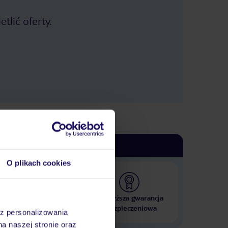
tlić oferty.
O plikach cookies
 000 hoteli w ponad 50
Najwyższa gwarancja
krajach
ubezpieczeniowa
az personalizowania
na naszej stronie oraz