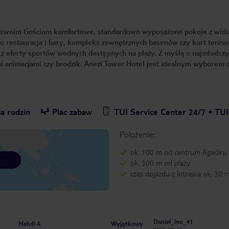
e swoim Gościom komfortowe, standardowo wyposażone pokoje z wid
to restauracja i bary, kompleks zewnętrznych basenów czy kort tenis
 oferty sportów wodnych dostępnych na plaży. Z myślą o najmłodsz
 animacjami czy brodzik. Anezi Tower Hotel jest idealnym wyborem d
a rodzin
Plac zabaw
TUI Service Center 24/7 + TU
Położenie:
ok. 100 m od centrum Agadiru
ok. 300 m od plaży
czas dojazdu z lotniska ok. 30 
Daniel_ino_41
Wyjątkowy
Mehdi A