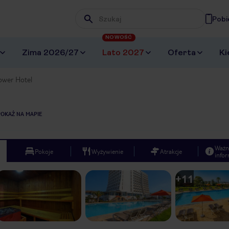
Pobi
Wpisz frazę, której szukasz
NOWOŚĆ
Zima 2026/27
Lato 2027
Oferta
Ki
ower Hotel
POKAŻ NA MAPIE
Ważn
Pokoje
Wyżywienie
Atrakcje
infor
+
11