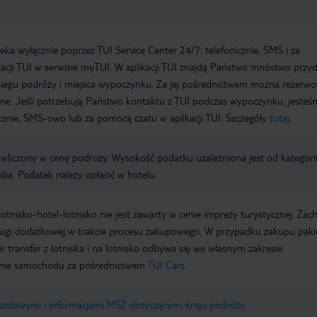
a wyłącznie poprzez TUI Service Center 24/7: telefonicznie, SMS i za
acji TUI w serwisie myTUI. W aplikacji TUI znajdą Państwo mnóstwo przy
biegu podróży i miejsca wypoczynku. Za jej pośrednictwem można rezerw
wne. Jeśli potrzebują Państwo kontaktu z TUI podczas wypoczynku, jeste
icznie, SMS-owo lub za pomocą czatu w aplikacji TUI. Szczegóły
tutaj
.
t wliczony w cenę podroży. Wysokość podatku uzależniona jest od kategori
oba. Podatek należy opłacić w hotelu.
e lotnisko-hotel-lotnisko nie jest zawarty w cenie imprezy turystycznej. Za
sługi dodatkowej w trakcie procesu zakupowego. W przypadku zakupu paki
r transfer z lotniska i na lotnisko odbywa się we własnym zakresie.
ie samochodu za pośrednictwem
TUI Cars.
jazdowymi i informacjami MSZ dotyczącymi kraju podróży
.