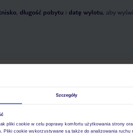
tnisko
,
długość pobytu
i
datę wylotu
, aby wyświe
 2026
do
31 października 2026
Dlaczego warto wybrać TUI?
Szczegóły
ść
óży
Tylko u nas opieka na
10
30 lat w Polsce
wakacjach 24/7
jak pliki cookie w celu poprawy komfortu użytkowania strony or
m. Pliki cookie wykorzystywane są także do analizowania ruchu 