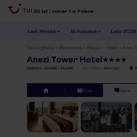
30
lat
|
numer
1
w Polsce
Last Minute
All Inclusive
Lato 2026
Strona główna
Wypoczynek
Maroko
Agadir
Anezi T
Anezi Tower Hotel
MAROKO
AGADIR
AGADIR
KOD HOTELU
AGA11027
Hotel
Opinie
top
Previous slide