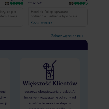
2017-10-05
aży, co jest
Hotel ok. Pokoje sprzatane
utem. Pokoje
codziennie. Jedzienie bylo ok ale
marokanskiej restauracji nie polecam.
Czytaj więcej
»
ziennie.
Zaprzyjaznilismy sie z Anass przemily
rokańska
chlopak umilal nam czas. Podoga w
 w głąb
Agadirze bardzo dziwna do godzny
Zobacz więcej opinii
»
 przy
12stej mgla i zachmurzenie
mi można
wydawaloby sie ze zostanie tak przez
znie spędzić
caly dzien. Po 12stej jak reka odjal.
cudownym
Slonce 100%
 włoskiej.Warto
Większość Klientów
ienci
rozszerza ubezpieczenia o pakiet All
ji w
Inclusive - rozszerzenie ochrony od
nacji
kosztów leczenia i następstw
nieszczęśliwych wypadków o