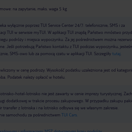
omowe: na zapytanie, maks. waga 5 kg
a wyłącznie poprzez TUI Service Center 24/7: telefonicznie, SMS i za
acji TUI w serwisie myTUI. W aplikacji TUI znajdą Państwo mnóstwo przy
biegu podróży i miejsca wypoczynku. Za jej pośrednictwem można rezerw
wne. Jeśli potrzebują Państwo kontaktu z TUI podczas wypoczynku, jeste
icznie, SMS-owo lub za pomocą czatu w aplikacji TUI. Szczegóły
tutaj
.
t wliczony w cenę podroży. Wysokość podatku uzależniona jest od kategori
oba. Podatek należy opłacić w hotelu.
e lotnisko-hotel-lotnisko nie jest zawarty w cenie imprezy turystycznej. Za
sługi dodatkowej w trakcie procesu zakupowego. W przypadku zakupu paki
r transfer z lotniska i na lotnisko odbywa się we własnym zakresie.
ie samochodu za pośrednictwem
TUI Cars.
jazdowymi i informacjami MSZ dotyczącymi kraju podróży
.