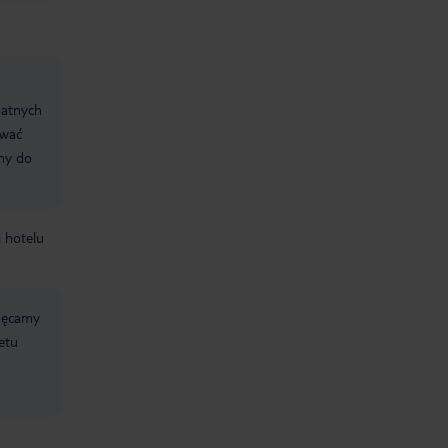
datnych
ować
śmy do
i hotelu
chęcamy
etu