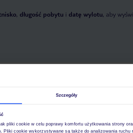
tnisko
,
długość pobytu
i
datę wylotu
, aby wyświe
 2026
do
31 października 2026
Dlaczego warto wybrać TUI?
Szczegóły
ść
óży
Tylko u nas opieka na
10
30 lat w Polsce
wakacjach 24/7
jak pliki cookie w celu poprawy komfortu użytkowania strony or
m. Pliki cookie wykorzystywane są także do analizowania ruchu 