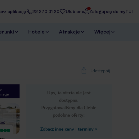
erz aplikację
22 270 31 20
Ulubione
Zaloguj się do myTUI
erunki
Hotele
Atrakcje
Więcej
Udostępnij
e
Ups, ta oferta nie jest
macje
1
/
27
dostępna.
Next slide
Przygotowaliśmy dla Ciebie
podobne oferty:
nie
)
Zobacz inne ceny i terminy
»
Wyjątkowy
Bardzo dobry
.
Hotel położony blisko plaży, co jest
Hotel ok. Pokoje sprzatane
jego najważniejszym atutem. Pokoje
codziennie. Jedzienie bylo ok ale