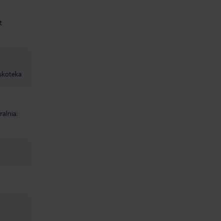
t
skoteka
ralnia: