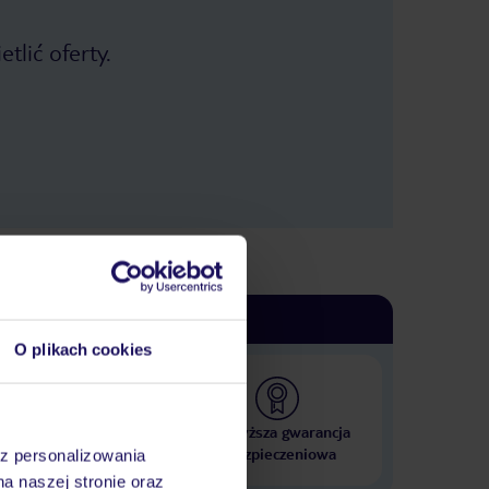
tlić oferty.
O plikach cookies
 000 hoteli w ponad 50
Najwyższa gwarancja
krajach
ubezpieczeniowa
az personalizowania
na naszej stronie oraz