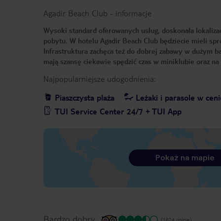
Agadir Beach Club
-
informacje
Wysoki standard oferowanych usług, doskonała lokaliza
pobytu. W hotelu Agadir Beach Club będziecie mieli sp
Infrastruktura zachęca też do dobrej zabawy w dużym ba
mają szansę ciekawie spędzić czas w miniklubie oraz na
Najpopularniejsze udogodnienia:
Piaszczysta plaża
Leżaki i parasole w ceni
TUI Service Center 24/7 + TUI App
Pokaż na mapie
Bardzo dobry
(1824 opinie)