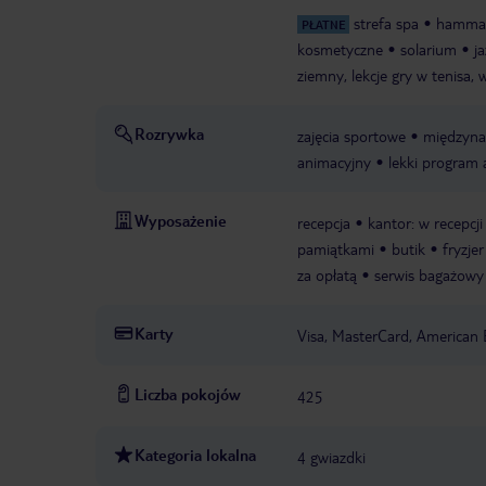
strefa spa
hamm
PŁATNE
kosmetyczne
solarium
j
ziemny, lekcje gry w tenisa,
Rozrywka
zajęcia sportowe
międzyna
animacyjny
lekki program
Wyposażenie
recepcja
kantor: w recepcji
pamiątkami
butik
fryzjer
za opłatą
serwis bagażowy
Karty
Visa, MasterCard, American 
Liczba pokojów
425
Kategoria lokalna
4 gwiazdki