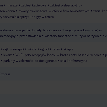
am
masaże
zabiegi kąpielowe
zabiegi pielęgnacyjno-
azda konna
rowery trekkingowe: w ofercie firm zewnętrznych
tenis: kor
 wypożyczalnia sprzętu do gry w tenisa
rodowe animacje dla dorosłych codziennie
międzynarodowy program
 animacyjny
przedstawienia
wieczory taneczne
muzyka na żywo
dy
sejf: w recepcji
winda
ogród
taras
sklep z
lekarz
Wi-Fi: przy recepcji/w lobby, w barze i przy basenie, w cenie
p
parking: w zależności od dostępności
sala konferencyjna
Express