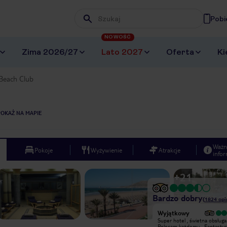
Pobi
Wpisz frazę, której szukasz
NOWOŚĆ
Zima 2026/27
Lato 2027
Oferta
Ki
 Beach Club
POKAŻ NA MAPIE
Ważn
Pokoje
Wyżywienie
Atrakcje
infor
+
21
Bardzo dobry
(
1824
opi
Bardzo dobry
Wyjątkowy
W hotelu byliśmy w
Super hotel , świetna obsługa
styczniu.Czuliśmy się jakby cały hotel
Polecam każdemu . Fantastyczne