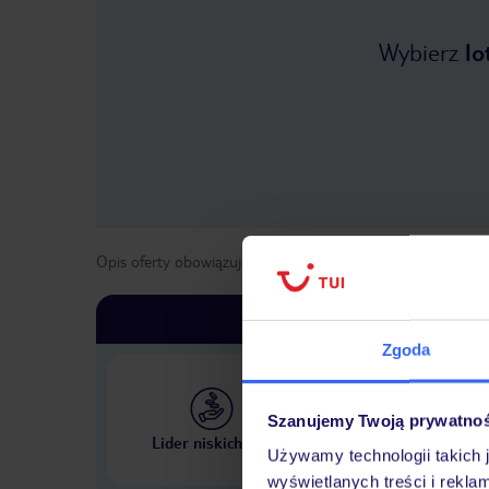
Wybierz
lo
Opis oferty obowiązuje dla wyjazdów w terminie
od
1 maja
Zgoda
Szanujemy Twoją prywatno
Największe biuro podr
Lider niskich cen
w Polsce
Używamy technologii takich 
wyświetlanych treści i rekla