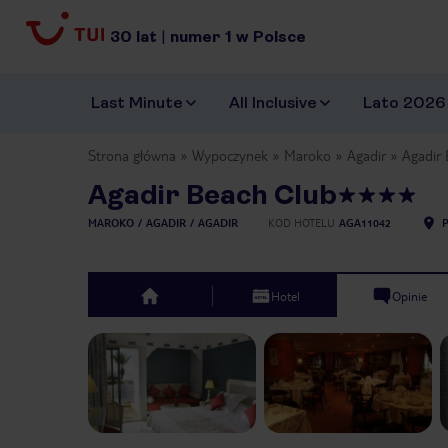
30
lat
|
numer
1
w Polsce
Last Minute
All Inclusive
Lato 2026
Strona główna
Wypoczynek
Maroko
Agadir
Agadir
Agadir Beach Club
MAROKO
AGADIR
AGADIR
KOD HOTELU
AGA11042
Hotel
Opinie
top
Previous slide