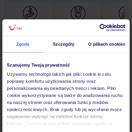
Lider niskich cen
Największe biuro
30 lat w P
podróży w Polsce
Zgoda
Szczegóły
O plikach cookies
Szanujemy Twoją prywatność
Hotel
Używamy technologii takich jak pliki cookie w celu
poprawy komfortu użytkowania strony oraz
Opinie
personalizowania wyświetlanych treści i reklam. Pliki
cookie wykorzystywane są także do analizowania ruchu
na naszej stronie oraz oferowania funkcji mediów
Pokoje
społecznościowych. Brak zgody lub jej wycofanie może
negatywnie wpłynąć na niektóre funkcje strony.
Klikając „Zezwól na wszystkie” wyrażasz zgodę na
umieszczenie wszystkich plików cookie. Możesz jednak