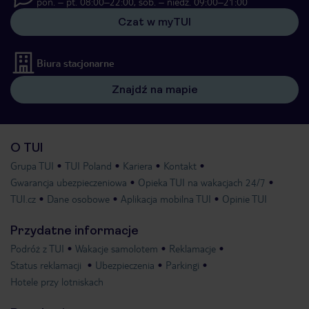
pon. – pt. 08:00–22:00, sob. – niedz. 09:00–21:00
Czat w myTUI
Biura stacjonarne
Znajdź na mapie
O TUI
Grupa TUI
TUI Poland
Kariera
Kontakt
Gwarancja ubezpieczeniowa
Opieka TUI na wakacjach 24/7
TUI.cz
Dane osobowe
Aplikacja mobilna TUI
Opinie TUI
Przydatne informacje
Podróż z TUI
Wakacje samolotem
Reklamacje
Status reklamacji
Ubezpieczenia
Parkingi
Hotele przy lotniskach