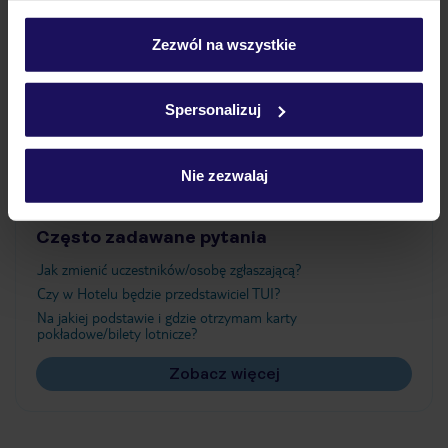
Wyżywienie
personalizować swój wybór wchodząc w zakładkę
„Szczegóły”
Zezwól na wszystkie
Szczegółowe informacje o plikach cookie znajdziesz
Atrakcje
w
polityce plików cookies
oraz
polityce prywatności
.
Spersonalizuj
Ważne informacje
Nie zezwalaj
Często zadawane pytania
Jak zmienić uczestników/osobę zgłaszającą?
Czy w Hotelu będzie przedstawiciel TUI?
Na jakiej podstawie i gdzie otrzymam karty
pokładowe/bilety lotnicze?
Zobacz więcej