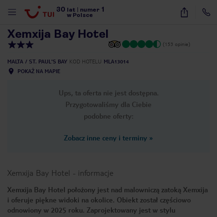
30
1
1
/
39
lat
|
numer
w Polsce
Xemxija Bay Hotel
(153 opinie)
MALTA
ST. PAUL'S BAY
KOD HOTELU
MLA13014
POKAŻ NA MAPIE
Ups, ta oferta nie jest dostępna.
Przygotowaliśmy dla Ciebie
podobne oferty:
Zobacz inne ceny i terminy
»
Xemxija Bay Hotel
-
informacje
Xemxija Bay Hotel położony jest nad malowniczą zatoką Xemxija
i oferuje piękne widoki na okolice. Obiekt został częściowo
nute
odnowiony w 2025 roku. Zaprojektowany jest w stylu