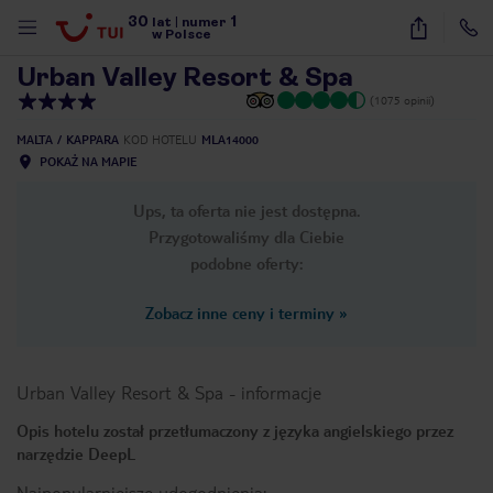
30
1
1
/
25
lat
|
numer
w Polsce
Urban Valley Resort & Spa
(1075 opinii)
MALTA
KAPPARA
KOD HOTELU
MLA14000
POKAŻ NA MAPIE
Ups, ta oferta nie jest dostępna.
Przygotowaliśmy dla Ciebie
podobne oferty:
Zobacz inne ceny i terminy
»
Urban Valley Resort & Spa
-
informacje
Opis hotelu został przetłumaczony z języka angielskiego przez
narzędzie DeepL
nute
Najpopularniejsze udogodnienia: