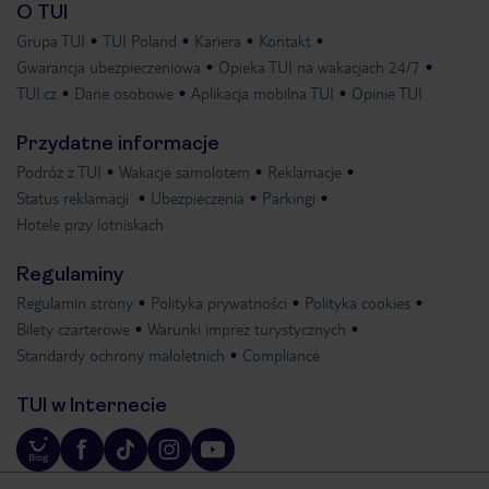
O TUI
Grupa TUI
TUI Poland
Kariera
Kontakt
Gwarancja ubezpieczeniowa
Opieka TUI na wakacjach 24/7
TUI.cz
Dane osobowe
Aplikacja mobilna TUI
Opinie TUI
Przydatne informacje
Podróż z TUI
Wakacje samolotem
Reklamacje
Status reklamacji
Ubezpieczenia
Parkingi
Hotele przy lotniskach
Regulaminy
Regulamin strony
Polityka prywatności
Polityka cookies
Bilety czarterowe
Warunki imprez turystycznych
Standardy ochrony małoletnich
Compliance
TUI w Internecie