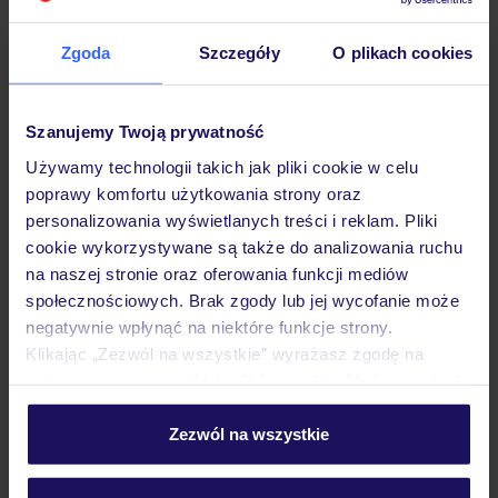
Hotel
Zgoda
Szczegóły
O plikach cookies
Opinie
Szanujemy Twoją prywatność
Używamy technologii takich jak pliki cookie w celu
Pokoje
poprawy komfortu użytkowania strony oraz
personalizowania wyświetlanych treści i reklam. Pliki
cookie wykorzystywane są także do analizowania ruchu
Wyżywienie
na naszej stronie oraz oferowania funkcji mediów
społecznościowych. Brak zgody lub jej wycofanie może
negatywnie wpłynąć na niektóre funkcje strony.
Atrakcje
Klikając „Zezwól na wszystkie” wyrażasz zgodę na
umieszczenie wszystkich plików cookie. Możesz jednak
personalizować swój wybór wchodząc w zakładkę
Ważne informacje
„Szczegóły”
Zezwól na wszystkie
Szczegółowe informacje o plikach cookie znajdziesz
w
polityce plików cookies
oraz
polityce prywatności
.