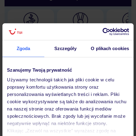
Lider niskich cen
Największe biuro
30 lat w P
podróży w Polsce
Zgoda
Szczegóły
O plikach cookies
Szanujemy Twoją prywatność
Hotel
Używamy technologii takich jak pliki cookie w celu
poprawy komfortu użytkowania strony oraz
personalizowania wyświetlanych treści i reklam. Pliki
Opinie
cookie wykorzystywane są także do analizowania ruchu
na naszej stronie oraz oferowania funkcji mediów
społecznościowych. Brak zgody lub jej wycofanie może
Pokoje
negatywnie wpłynąć na niektóre funkcje strony.
Klikając „Zezwól na wszystkie” wyrażasz zgodę na