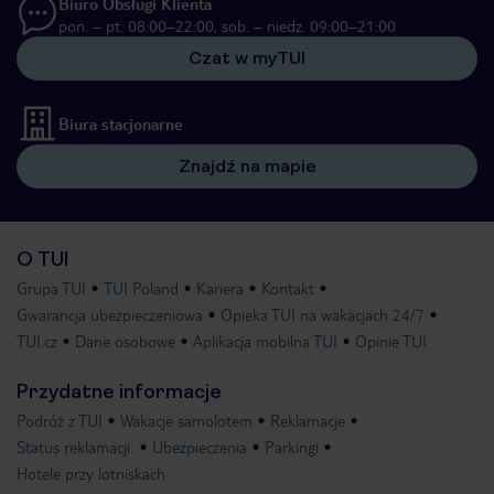
Biuro Obsługi Klienta
pon. – pt. 08:00–22:00, sob. – niedz. 09:00–21:00
Czat w myTUI
Biura stacjonarne
Znajdź na mapie
O TUI
Grupa TUI
TUI Poland
Kariera
Kontakt
Gwarancja ubezpieczeniowa
Opieka TUI na wakacjach 24/7
TUI.cz
Dane osobowe
Aplikacja mobilna TUI
Opinie TUI
Przydatne informacje
Podróż z TUI
Wakacje samolotem
Reklamacje
Status reklamacji
Ubezpieczenia
Parkingi
Hotele przy lotniskach