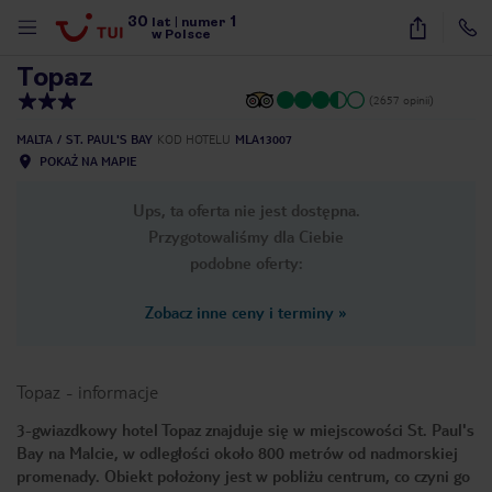
30
1
1
/
38
lat
|
numer
w Polsce
Topaz
(2657 opinii)
MALTA
ST. PAUL'S BAY
KOD HOTELU
MLA13007
POKAŻ NA MAPIE
Ups, ta oferta nie jest dostępna.
Przygotowaliśmy dla Ciebie
podobne oferty:
Zobacz inne ceny i terminy
»
Topaz
-
informacje
3-gwiazdkowy hotel Topaz znajduje się w miejscowości St. Paul's
Bay na Malcie, w odległości około 800 metrów od nadmorskiej
nute
promenady. Obiekt położony jest w pobliżu centrum, co czyni go