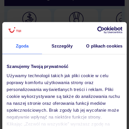
Lider niskich cen
Największe biuro
30 lat w P
podróży w Polsce
Zgoda
Szczegóły
O plikach cookies
Szanujemy Twoją prywatność
Hotel
Używamy technologii takich jak pliki cookie w celu
poprawy komfortu użytkowania strony oraz
personalizowania wyświetlanych treści i reklam. Pliki
Opinie
cookie wykorzystywane są także do analizowania ruchu
na naszej stronie oraz oferowania funkcji mediów
społecznościowych. Brak zgody lub jej wycofanie może
Pokoje
negatywnie wpłynąć na niektóre funkcje strony.
Klikając „Zezwól na wszystkie” wyrażasz zgodę na