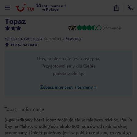
30
1
1
/
38
lat
|
numer
w Polsce
Topaz
(2657 opinii)
MALTA
ST. PAUL'S BAY
KOD HOTELU
MLA13007
POKAŻ NA MAPIE
Ups, ta oferta nie jest dostępna.
Przygotowaliśmy dla Ciebie
podobne oferty:
Zobacz inne ceny i terminy
»
Topaz
-
informacje
3-gwiazdkowy hotel Topaz znajduje się w miejscowości St. Paul's
Bay na Malcie, w odległości około 800 metrów od nadmorskiej
nute
promenady. Obiekt położony jest w pobliżu centrum, co czyni go