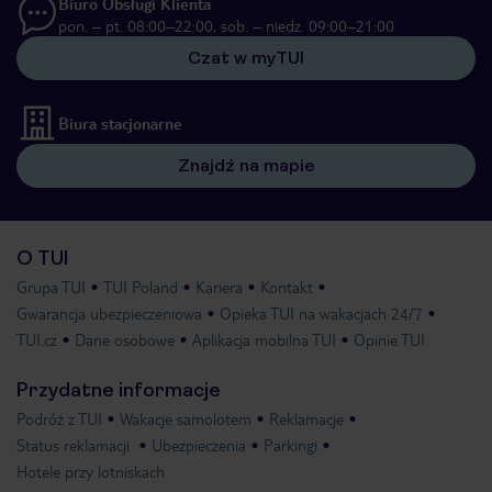
Biuro Obsługi Klienta
pon. – pt. 08:00–22:00, sob. – niedz. 09:00–21:00
Czat w myTUI
Biura stacjonarne
Znajdź na mapie
O TUI
Grupa TUI
TUI Poland
Kariera
Kontakt
Gwarancja ubezpieczeniowa
Opieka TUI na wakacjach 24/7
TUI.cz
Dane osobowe
Aplikacja mobilna TUI
Opinie TUI
Przydatne informacje
Podróż z TUI
Wakacje samolotem
Reklamacje
Status reklamacji
Ubezpieczenia
Parkingi
Hotele przy lotniskach