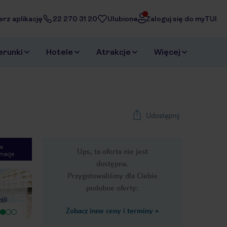
erz aplikację
22 270 31 20
Ulubione
Zaloguj się do myTUI
erunki
Hotele
Atrakcje
Więcej
Udostępnij
e
Ups, ta oferta nie jest
macje
1
/
38
dostępna.
Next slide
Przygotowaliśmy dla Ciebie
podobne oferty:
nii
)
Zobacz inne ceny i terminy
»
Wyjątkowy
Bardzo niemiła pani Maria na
Fantastyczny hotel, który
recepcji,lekcewarząco potraktowała
usytuowany jest w pięknej i