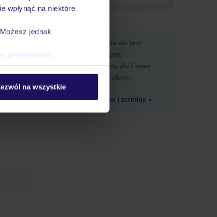
e wpłynąć na niektóre
. Możesz jednak
e
Ups, ta oferta nie jest
macje
dostępna.
ce prywatności
.
Przygotowaliśmy dla Ciebie
podobne oferty:
ezwól na wszystkie
Zobacz inne ceny i terminy
»