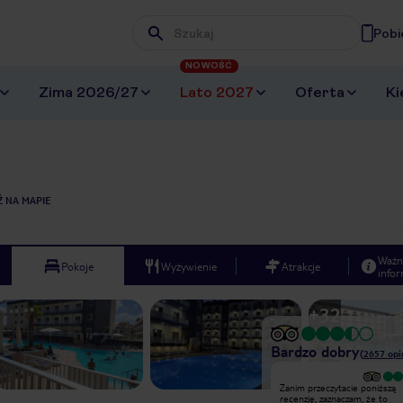
Pobi
Wpisz frazę, której szukasz
NOWOŚĆ
Zima 2026/27
Lato 2027
Oferta
Ki
 NA MAPIE
Ważn
Pokoje
Wyżywienie
Atrakcje
infor
+
32
Bardzo dobry
(
2657
opi
Wyjątkowy
Zanim przeczytacie poniższą
Hotel jak najbardziej zasługuje na 3*,
recenzję, zaznaczam, że to
mieliśmy wykupione śniadania (dość