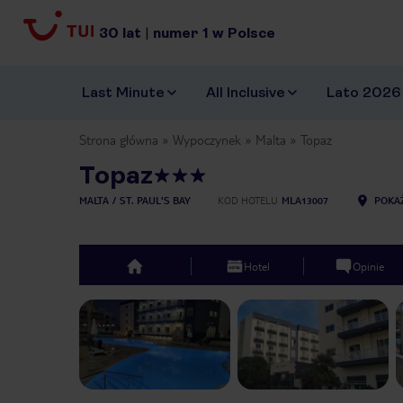
30
lat
|
numer
1
w Polsce
Last Minute
All Inclusive
Lato 2026
Strona główna
Wypoczynek
Malta
Topaz
Topaz
MALTA
ST. PAUL'S BAY
KOD HOTELU
MLA13007
POKAŻ
Hotel
Opinie
top
Previous slide