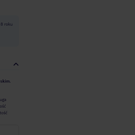
18 roku
lskim.
uga
ość
tość