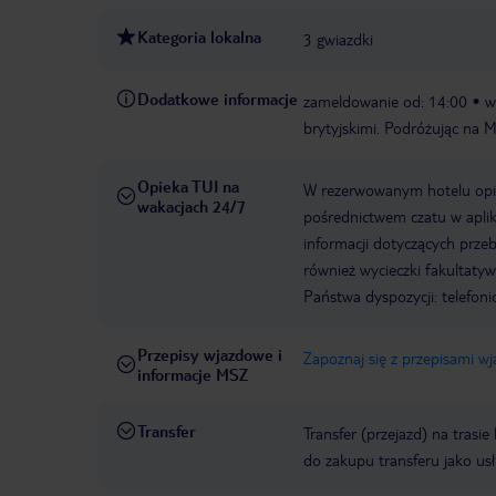
Kategoria lokalna
3 gwiazdki
Dodatkowe informacje
zameldowanie od: 14:00
w
brytyjskimi. Podróżując na 
Opieka TUI na
W rezerwowanym hotelu opiek
wakacjach 24/7
pośrednictwem czatu w aplik
informacji dotyczących prze
również wycieczki fakultaty
Państwa dyspozycji: telefon
Przepisy wjazdowe i
Zapoznaj się z przepisami w
informacje MSZ
Transfer
Transfer (przejazd) na trasi
do zakupu transferu jako us