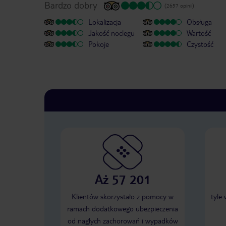
Bardzo dobry
(2657 opinii)
Lokalizacja
Obsługa
Jakość noclegu
Wartość
Pokoje
Czystość
Aż 57 201
Klientów skorzystało z pomocy w
tyle
ramach dodatkowego ubezpieczenia
od nagłych zachorowań i wypadków