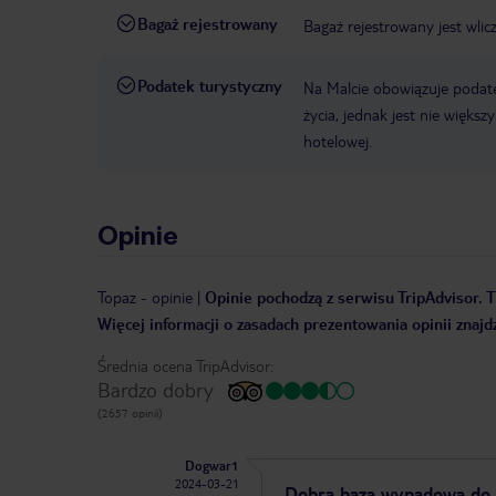
Bagaż rejestrowany
Bagaż rejestrowany jest wlic
Podatek turystyczny
Na Malcie obowiązuje podat
życia, jednak jest nie więks
hotelowej.
Opinie
Topaz
-
opinie
|
Opinie pochodzą z serwisu TripAdvisor. T
Więcej informacji o zasadach prezentowania opinii znajd
Średnia ocena TripAdvisor:
Bardzo dobry
(2657 opinii)
Dogwar1
2024-03-21
Dobra baza wypadowa do 