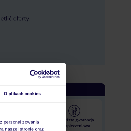
tlić oferty.
O plikach cookies
 000 hoteli w ponad 50
Najwyższa gwarancja
az personalizowania
krajach
ubezpieczeniowa
na naszej stronie oraz