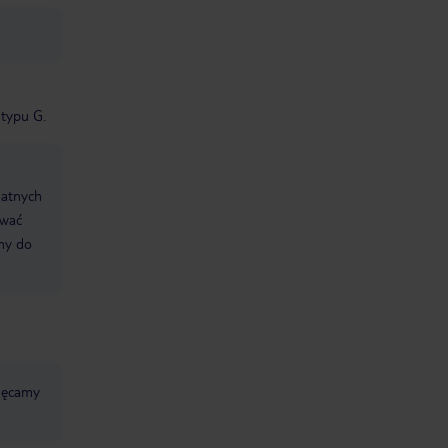
 typu G.
datnych
ować
śmy do
chęcamy