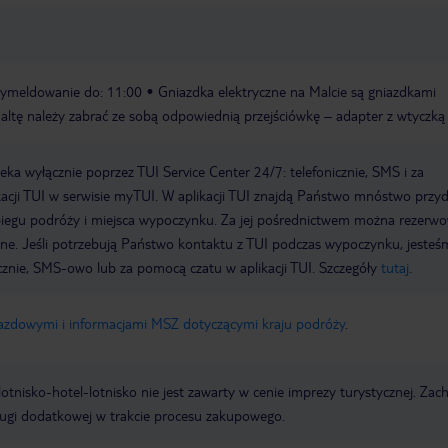
ymeldowanie do: 11:00
Gniazdka elektryczne na Malcie są gniazdkami
Maltę należy zabrać ze sobą odpowiednią przejściówkę – adapter z wtyczką
a wyłącznie poprzez TUI Service Center 24/7: telefonicznie, SMS i za
acji TUI w serwisie myTUI. W aplikacji TUI znajdą Państwo mnóstwo przy
biegu podróży i miejsca wypoczynku. Za jej pośrednictwem można rezerw
wne. Jeśli potrzebują Państwo kontaktu z TUI podczas wypoczynku, jeste
icznie, SMS-owo lub za pomocą czatu w aplikacji TUI. Szczegóły
tutaj
.
jazdowymi i informacjami MSZ dotyczącymi kraju podróży
.
e lotnisko-hotel-lotnisko nie jest zawarty w cenie imprezy turystycznej. Za
ługi dodatkowej w trakcie procesu zakupowego.