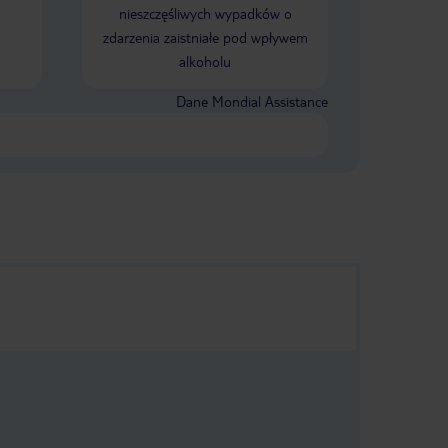
szarki.
nieszczęśliwych wypadków o
Szczerze
 do
zdarzenia zaistniałe pod wpływem
cie,
ak dla
alkoholu
e
Dane Mondial Assistance