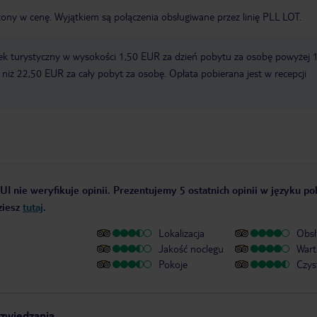
zony w cenę. Wyjątkiem są połączenia obsługiwane przez linię PLL LOT.
ek turystyczny w wysokości 1,50 EUR za dzień pobytu za osobę powyżej 
zy niż 22,50 EUR za cały pobyt za osobę. Opłata pobierana jest w recepcji
UI nie weryfikuje opinii. Prezentujemy 5 ostatnich opinii w języku po
ziesz
tutaj
.
Lokalizacja
Obsł
Jakość noclegu
Wart
Pokoje
Czys
zwiedzania.