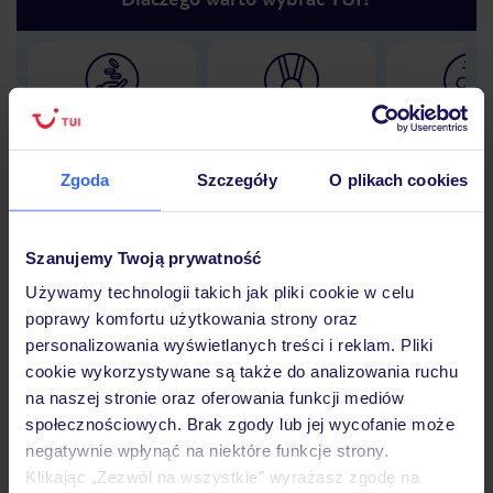
Lider niskich cen
Największe biuro
30 lat w P
podróży w Polsce
Zgoda
Szczegóły
O plikach cookies
Szanujemy Twoją prywatność
Hotel
Używamy technologii takich jak pliki cookie w celu
poprawy komfortu użytkowania strony oraz
personalizowania wyświetlanych treści i reklam. Pliki
Opinie
cookie wykorzystywane są także do analizowania ruchu
na naszej stronie oraz oferowania funkcji mediów
społecznościowych. Brak zgody lub jej wycofanie może
Pokoje
negatywnie wpłynąć na niektóre funkcje strony.
Klikając „Zezwól na wszystkie” wyrażasz zgodę na