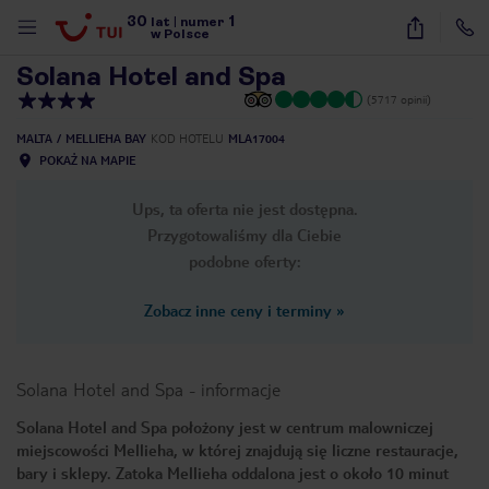
30
1
1
/
46
lat
|
numer
w Polsce
Solana Hotel and Spa
(5717 opinii)
MALTA
MELLIEHA BAY
KOD HOTELU
MLA17004
POKAŻ NA MAPIE
Ups, ta oferta nie jest dostępna.
Przygotowaliśmy dla Ciebie
podobne oferty:
Zobacz inne ceny i terminy
»
Solana Hotel and Spa
-
informacje
Solana Hotel and Spa położony jest w centrum malowniczej
miejscowości Mellieha, w której znajdują się liczne restauracje,
nute
bary i sklepy. Zatoka Mellieha oddalona jest o około 10 minut