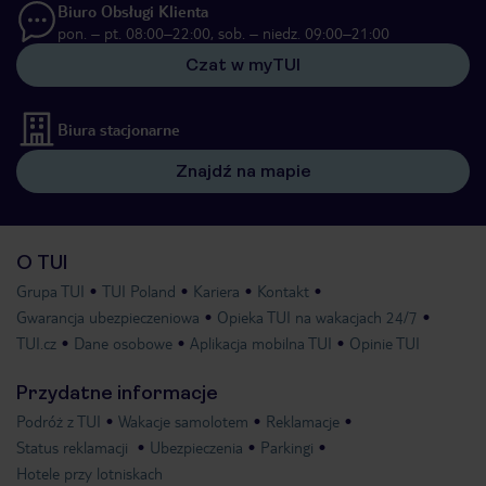
Biuro Obsługi Klienta
pon. – pt. 08:00–22:00, sob. – niedz. 09:00–21:00
Czat w myTUI
Biura stacjonarne
Znajdź na mapie
O TUI
Grupa TUI
TUI Poland
Kariera
Kontakt
Gwarancja ubezpieczeniowa
Opieka TUI na wakacjach 24/7
TUI.cz
Dane osobowe
Aplikacja mobilna TUI
Opinie TUI
Przydatne informacje
Podróż z TUI
Wakacje samolotem
Reklamacje
Status reklamacji
Ubezpieczenia
Parkingi
Hotele przy lotniskach