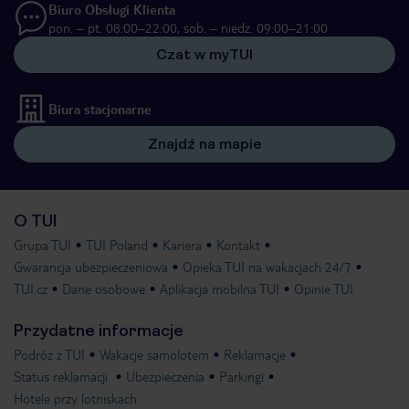
Biuro Obsługi Klienta
pon. – pt. 08:00–22:00, sob. – niedz. 09:00–21:00
Czat w myTUI
Biura stacjonarne
Znajdź na mapie
O TUI
Grupa TUI
TUI Poland
Kariera
Kontakt
Gwarancja ubezpieczeniowa
Opieka TUI na wakacjach 24/7
TUI.cz
Dane osobowe
Aplikacja mobilna TUI
Opinie TUI
Przydatne informacje
Podróż z TUI
Wakacje samolotem
Reklamacje
Status reklamacji
Ubezpieczenia
Parkingi
Hotele przy lotniskach