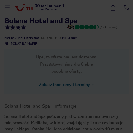
30
1
1
/
46
lat
|
numer
w Polsce
Solana Hotel and Spa
(5741 opinii)
MALTA
MELLIEHA BAY
KOD HOTELU
MLA17004
POKAŻ NA MAPIE
Ups, ta oferta nie jest dostępna.
Przygotowaliśmy dla Ciebie
podobne oferty:
Zobacz inne ceny i terminy
»
Solana Hotel and Spa
-
informacje
Solana Hotel and Spa położony jest w centrum malowniczej
miejscowości Mellieha, w której znajdują się liczne restauracje,
nute
bary i sklepy. Zatoka Mellieha oddalona jest o około 10 minut