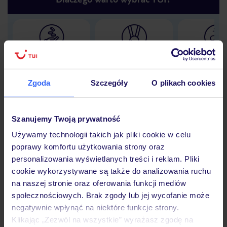
Lider niskich cen
Największe biuro
30 lat w P
podróży w Polsce
Zgoda
Szczegóły
O plikach cookies
Szanujemy Twoją prywatność
Hotel
Używamy technologii takich jak pliki cookie w celu
poprawy komfortu użytkowania strony oraz
personalizowania wyświetlanych treści i reklam. Pliki
Opinie
cookie wykorzystywane są także do analizowania ruchu
na naszej stronie oraz oferowania funkcji mediów
społecznościowych. Brak zgody lub jej wycofanie może
Pokoje
negatywnie wpłynąć na niektóre funkcje strony.
Klikając „Zezwól na wszystkie” wyrażasz zgodę na