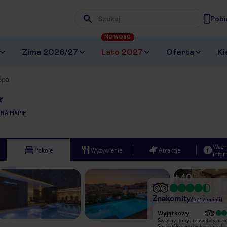
Pobi
Wpisz frazę, której szukasz
NOWOŚĆ
Zima 2026/27
Lato 2027
Oferta
Ki
Spa
 NA MAPIE
Ważn
Pokoje
Wyżywienie
Atrakcje
infor
+
40
Znakomity
(
5717
opinii
)
Wyjątkowy
Wyjątkowy
Hotel i obsługa godne polecenia,
Świetny pobyt i rewelacyjna o
czysto , opieka pomocna świetne
Szczególne podziękowania dla