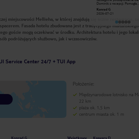
jedzenie idealne miejsce na
Dominiki z recepcji. Pomogła
zwiedzanie Malty Brawo
sprawnie zameldować naszą d
Wanderer09155046632
Konrad G
grupę i zadbała o to, żeby cały
2026-06-04
2026-07-21
proces przebiegł szybko i bez
j miejscowości Mellieha, w której znajdują się liczne restauracje, ba
Była bardzo miła, profesjonaln
uśmiechnięta przez cały czas.
t spacerem. Fasada hotelu zbudowana jest z tradycyjnego maltańskiego
obsługa naprawdę robi różnicę
sprawia, że już od pierwszych 
go goście mogą oczekiwać w środku. Architektura hotelu i jego lokali
można poczuć się mile widzia
Dziękujemy, Dominiko!
sób podróżujących służbowo, jak i wczasowiczów.
Zdecydowanie polecamy to mi
UI Service Center 24/7 + TUI App
Położenie:
Międzynarodowe lotnisko na Ma
22 km
plaża ok. 1,5 km
centrum miasta ok. 1 m
Wyjątkowy
Konrad G
Ksawery D