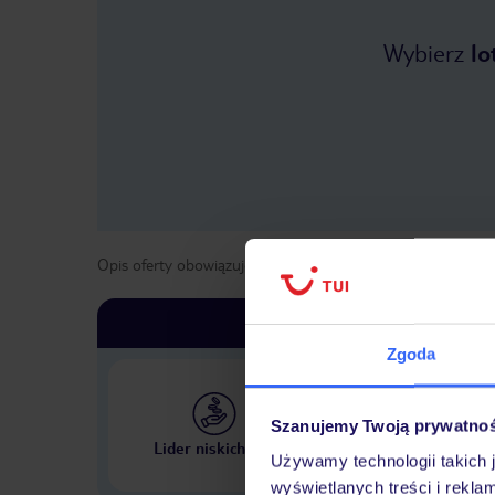
Wybierz
lo
Opis oferty obowiązuje dla wyjazdów w terminie
od
1 list
Zgoda
Szanujemy Twoją prywatno
Największe biuro podr
Lider niskich cen
w Polsce
Używamy technologii takich 
wyświetlanych treści i rekla