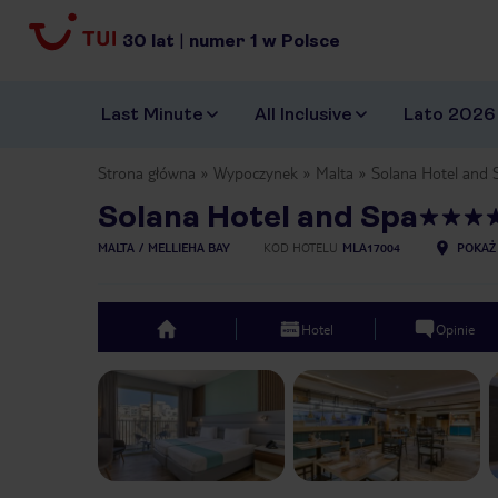
30
lat
|
numer
1
w Polsce
Last Minute
All Inclusive
Lato 2026
Strona główna
Wypoczynek
Malta
Solana Hotel and 
Solana Hotel and Spa
MALTA
MELLIEHA BAY
KOD HOTELU
MLA17004
POKAŻ
Hotel
Opinie
top
Previous slide