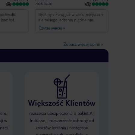
2026-07-03
pochwalić
Byliśmy z Żoną już w wielu miejscach
 Isaz był
ale takiego jedzenia nigdzie nie
onalny i
doświadczyliśmy.Co dziennie inna
Czytaj więcej
»
Pomocny w
kuchnia, wszystko doskonale
niemu cały
skomponowane,po prostu genialne.
mniejszy.
Hotel czysty pachnący na wysokim
Zobacz więcej opinii
»
 poziomie.
standardzie. Jak wrócę na Maltę to
to miejsce,
do Solana hotel!
zięki tak
ie!
Większość Klientów
ienci
rozszerza ubezpieczenia o pakiet All
ji w
Inclusive - rozszerzenie ochrony od
nacji
kosztów leczenia i następstw
nieszczęśliwych wypadków o