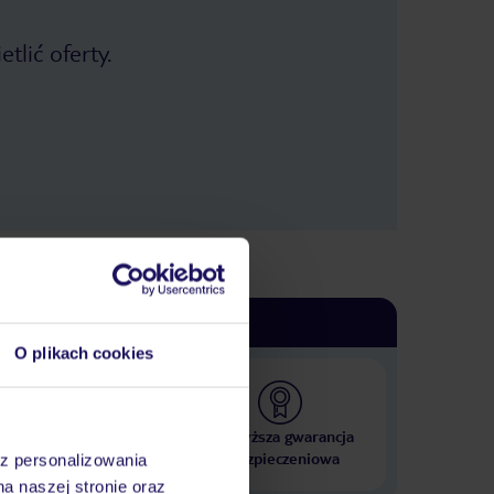
tlić oferty.
O plikach cookies
 000 hoteli w ponad 50
Najwyższa gwarancja
krajach
ubezpieczeniowa
az personalizowania
na naszej stronie oraz