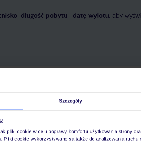
tnisko
,
długość pobytu
i
datę wylotu
, aby wyświe
opada 2026
do
31 marca 2027
Dlaczego warto wybrać TUI?
Szczegóły
ść
óży
Tylko u nas opieka na
10
30 lat w Polsce
wakacjach 24/7
jak pliki cookie w celu poprawy komfortu użytkowania strony or
m. Pliki cookie wykorzystywane są także do analizowania ruchu 