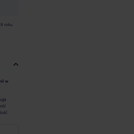
18 roku
nii w
uga
ość
tość