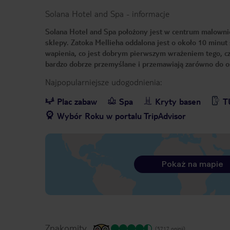
Solana Hotel and Spa
-
informacje
Solana Hotel and Spa położony jest w centrum malownicze
sklepy. Zatoka Mellieha oddalona jest o około 10 minu
wapienia, co jest dobrym pierwszym wrażeniem tego, cze
bardzo dobrze przemyślane i przemawiają zarówno do o
Najpopularniejsze udogodnienia:
Plac zabaw
Spa
Kryty basen
T
Wybór Roku w portalu TripAdvisor
Pokaż na mapie
Znakomity
(5717 opinii)