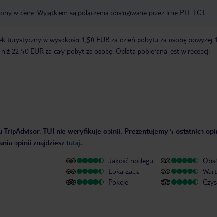
zony w cenę. Wyjątkiem są połączenia obsługiwane przez linię PLL LOT.
ek turystyczny w wysokości 1,50 EUR za dzień pobytu za osobę powyżej 
zy niż 22,50 EUR za cały pobyt za osobę. Opłata pobierana jest w recepcji
 TripAdvisor. TUI nie weryfikuje opinii. Prezentujemy 5 ostatnich opi
nia opinii znajdziesz
tutaj
.
Jakość noclegu
Obsł
Lokalizacja
Wart
Pokoje
Czys