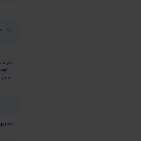
należy
datnych
ować
śmy do
chęcamy