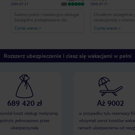
2026-07-21
2026-07-21
Świetny pobyt i rewelacyjna obsługa!
Chciałbym szczególnie 
Szczególne podziękowania dla
recepcjonistę o imieniu
Dominiki z recepcji. Pomogła sprawnie
absolutnie miły, profesj
Czytaj więcej
»
Czytaj więcej
»
zameldować naszą dużą grupę i
zawsze uśmiechnięty 
zadbała o to, żeby cały proces
każdej sytuacji, dzięki 
przebiegł szybko i bez stresu. Była
pobyt był jeszcze przyje
bardzo miła, profesjonalna i
Obsługa na najwyższym
uśmiechnięta przez cały czas. Taka
Zdecydowanie polecam 
Rozszerz ubezpieczenie i ciesz się wakacjami w pełni
obsługa naprawdę robi różnicę i
między innymi właśnie d
sprawia, że już od pierwszych chwil
świetnemu recepcjoniśc
można poczuć się mile widzianym.
Dziękujemy, Dominiko! Zdecydowanie
polecamy to miejsce.
689 420 zł
Aż 9002
 wyniósł koszt obsługi medycznej
w przypadku tylu rezerwacji Kl
pokryty jednorazowo przez
otrzymali zwrot kosztów wakac
ubezpieczyciela
ramach ubezpieczenia od rezyg