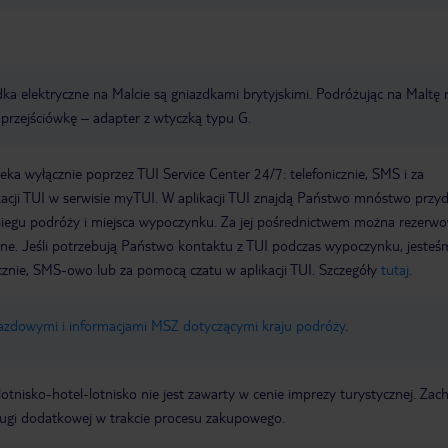
ka elektryczne na Malcie są gniazdkami brytyjskimi. Podróżując na Maltę 
przejściówkę – adapter z wtyczką typu G.
a wyłącznie poprzez TUI Service Center 24/7: telefonicznie, SMS i za
acji TUI w serwisie myTUI. W aplikacji TUI znajdą Państwo mnóstwo przy
biegu podróży i miejsca wypoczynku. Za jej pośrednictwem można rezerw
wne. Jeśli potrzebują Państwo kontaktu z TUI podczas wypoczynku, jeste
icznie, SMS-owo lub za pomocą czatu w aplikacji TUI. Szczegóły
tutaj
.
jazdowymi i informacjami MSZ dotyczącymi kraju podróży
.
e lotnisko-hotel-lotnisko nie jest zawarty w cenie imprezy turystycznej. Za
ługi dodatkowej w trakcie procesu zakupowego.