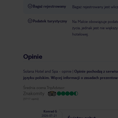
Bagaż rejestrowany
Bagaż rejestrowany jest wlic
Podatek turystyczny
Na Malcie obowiązuje podat
życia, jednak jest nie więks
hotelowej.
Opinie
Solana Hotel and Spa
-
opinie
|
Opinie pochodzą z serwisu
języku polskim. Więcej informacji o zasadach prezentowa
Średnia ocena TripAdvisor:
Znakomity
(5717 opinii)
Konrad G
2026-07-21
Świetny pobyt