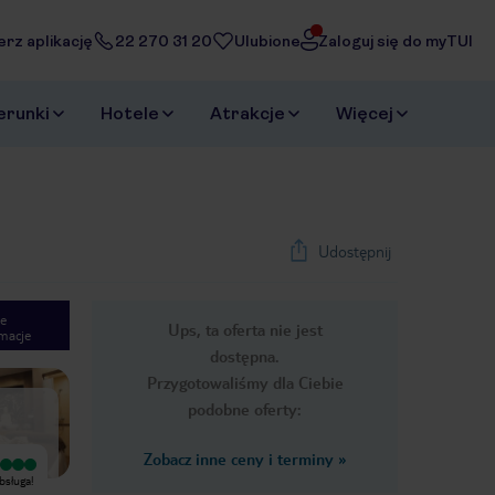
erz aplikację
22 270 31 20
Ulubione
Zaloguj się do myTUI
erunki
Hotele
Atrakcje
Więcej
Udostępnij
e
Ups, ta oferta nie jest
macje
1
/
46
dostępna.
Next slide
Przygotowaliśmy dla Ciebie
podobne oferty:
Zobacz inne ceny i terminy
»
Wyjątkowy
Wyjątkowy
bsługa!
Chciałbym szczególnie pochwalić
Byliśmy z Żoną już w wielu miejscach
recepcjonistę o imieniu Isaz był
ale takiego jedzenia nigdzie nie