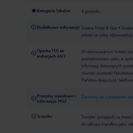
Kategoria lokalna
4 gwiazdki
Dodatkowe informacje
Solana Hotel & Spa
Gniazd
zabrać ze sobą odpowiednią 
Opieka TUI na
W rezerwowanym hotelu opiek
wakacjach 24/7
pośrednictwem czatu w aplik
informacji dotyczących prze
również wycieczki fakultaty
Państwa dyspozycji: telefon
Przepisy wjazdowe i
Zapoznaj się z przepisami w
informacje MSZ
Transfer
Transfer (przejazd) na trasi
do zakupu transferu jako us