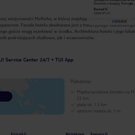
jedzenie idealne miejsce na
Dominiki z recepcji. Pomogła
zwiedzanie Malty Brawo
sprawnie zameldować naszą d
Wanderer09155046632
Konrad G
grupę i zadbała o to, żeby cały
2026-06-04
2026-07-21
proces przebiegł szybko i bez
j miejscowości Mellieha, w której znajdują się liczne restauracje, ba
Była bardzo miła, profesjonaln
uśmiechnięta przez cały czas.
t spacerem. Fasada hotelu zbudowana jest z tradycyjnego maltańskiego
obsługa naprawdę robi różnicę
sprawia, że już od pierwszych 
go goście mogą oczekiwać w środku. Architektura hotelu i jego lokali
można poczuć się mile widzia
Dziękujemy, Dominiko!
sób podróżujących służbowo, jak i wczasowiczów.
Zdecydowanie polecamy to mi
UI Service Center 24/7 + TUI App
Położenie:
Międzynarodowe lotnisko na Ma
22 km
plaża ok. 1,5 km
centrum miasta ok. 1 m
Wyjątkowy
Konrad G
Ksawery D