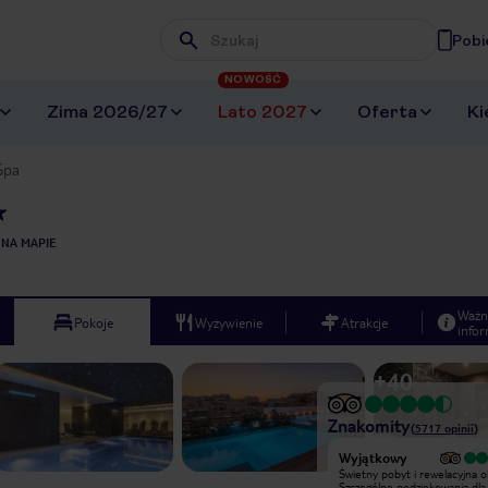
Pobi
Wpisz frazę, której szukasz
NOWOŚĆ
Zima 2026/27
Lato 2027
Oferta
Ki
Spa
 NA MAPIE
Ważn
Pokoje
Wyżywienie
Atrakcje
infor
+
40
Znakomity
(
5717
opinii
)
Wyjątkowy
Wyjątkowy
Hotel i obsługa godne polecenia,
Świetny pobyt i rewelacyjna o
czysto , opieka pomocna świetne
Szczególne podziękowania dla