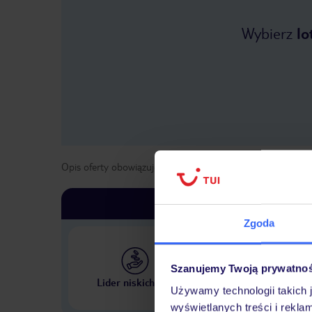
Wybierz
lo
Opis oferty obowiązuje dla wyjazdów w terminie
od
1 list
Zgoda
Szanujemy Twoją prywatno
Największe biuro podr
Lider niskich cen
w Polsce
Używamy technologii takich 
wyświetlanych treści i rekla