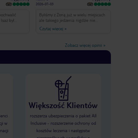
2026-07-03
pochwalić
Byliśmy z Żoną już w wielu miejscach
 Isaz był
ale takiego jedzenia nigdzie nie
onalny i
doświadczyliśmy.Co dziennie inna
Czytaj więcej
»
Pomocny w
kuchnia, wszystko doskonale
niemu cały
skomponowane,po prostu genialne.
mniejszy.
Hotel czysty pachnący na wysokim
Zobacz więcej opinii
»
 poziomie.
standardzie. Jak wrócę na Maltę to
to miejsce,
do Solana hotel!
zięki tak
ie!
Większość Klientów
ienci
rozszerza ubezpieczenia o pakiet All
ji w
Inclusive - rozszerzenie ochrony od
nacji
kosztów leczenia i następstw
nieszczęśliwych wypadków o