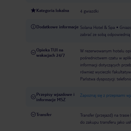
Kategoria lokalna
4 gwiazdki
Dodatkowe informacje
Solana Hotel & Spa
Gniazd
zabrać ze sobą odpowiednią 
Opieka TUI na
W rezerwowanym hotelu opiek
wakacjach 24/7
pośrednictwem czatu w aplik
informacji dotyczących prze
również wycieczki fakultaty
Państwa dyspozycji: telefon
Przepisy wjazdowe i
Zapoznaj się z przepisami w
informacje MSZ
Transfer
Transfer (przejazd) na trasi
do zakupu transferu jako us