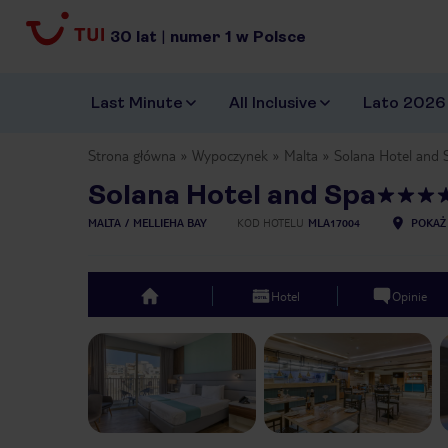
30
lat
|
numer
1
w Polsce
Last Minute
All Inclusive
Lato 2026
Strona główna
Wypoczynek
Malta
Solana Hotel and 
Solana Hotel and Spa
MALTA
MELLIEHA BAY
KOD HOTELU
MLA17004
POKAŻ
Hotel
Opinie
top
Previous slide