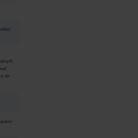
należy
datnych
ować
śmy do
chęcamy