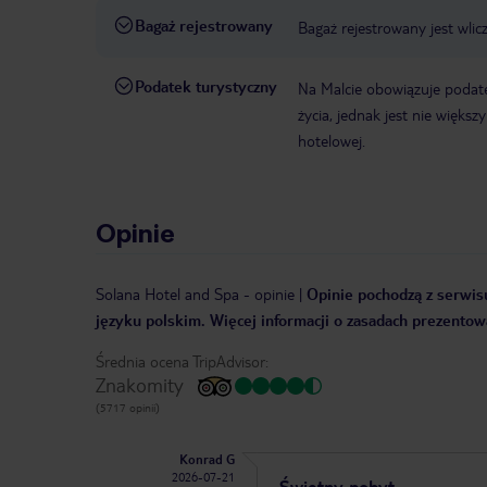
Bagaż rejestrowany
Bagaż rejestrowany jest wlic
Podatek turystyczny
Na Malcie obowiązuje podat
życia, jednak jest nie więks
hotelowej.
Opinie
Solana Hotel and Spa
-
opinie
|
Opinie pochodzą z serwisu
języku polskim. Więcej informacji o zasadach prezentowa
Średnia ocena TripAdvisor:
Znakomity
(5717 opinii)
Konrad G
2026-07-21
Świetny pobyt