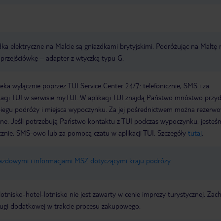
ka elektryczne na Malcie są gniazdkami brytyjskimi. Podróżując na Maltę 
przejściówkę – adapter z wtyczką typu G.
a wyłącznie poprzez TUI Service Center 24/7: telefonicznie, SMS i za
acji TUI w serwisie myTUI. W aplikacji TUI znajdą Państwo mnóstwo przy
biegu podróży i miejsca wypoczynku. Za jej pośrednictwem można rezerw
wne. Jeśli potrzebują Państwo kontaktu z TUI podczas wypoczynku, jeste
icznie, SMS-owo lub za pomocą czatu w aplikacji TUI. Szczegóły
tutaj
.
jazdowymi i informacjami MSZ dotyczącymi kraju podróży
.
e lotnisko-hotel-lotnisko nie jest zawarty w cenie imprezy turystycznej. Za
ługi dodatkowej w trakcie procesu zakupowego.