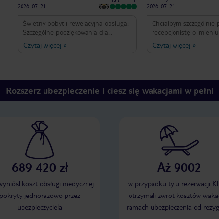
2026-07-21
2026-07-21
Świetny pobyt i rewelacyjna obsługa!
Chciałbym szczególnie 
Szczególne podziękowania dla
recepcjonistę o imieniu
Dominiki z recepcji. Pomogła sprawnie
absolutnie miły, profesj
Czytaj więcej
»
Czytaj więcej
»
zameldować naszą dużą grupę i
zawsze uśmiechnięty 
zadbała o to, żeby cały proces
każdej sytuacji, dzięki 
przebiegł szybko i bez stresu. Była
pobyt był jeszcze przyje
bardzo miła, profesjonalna i
Obsługa na najwyższym
uśmiechnięta przez cały czas. Taka
Zdecydowanie polecam 
Rozszerz ubezpieczenie i ciesz się wakacjami w pełni
obsługa naprawdę robi różnicę i
między innymi właśnie d
sprawia, że już od pierwszych chwil
świetnemu recepcjoniśc
można poczuć się mile widzianym.
Dziękujemy, Dominiko! Zdecydowanie
polecamy to miejsce.
689 420 zł
Aż 9002
 wyniósł koszt obsługi medycznej
w przypadku tylu rezerwacji Kl
pokryty jednorazowo przez
otrzymali zwrot kosztów wakac
ubezpieczyciela
ramach ubezpieczenia od rezyg