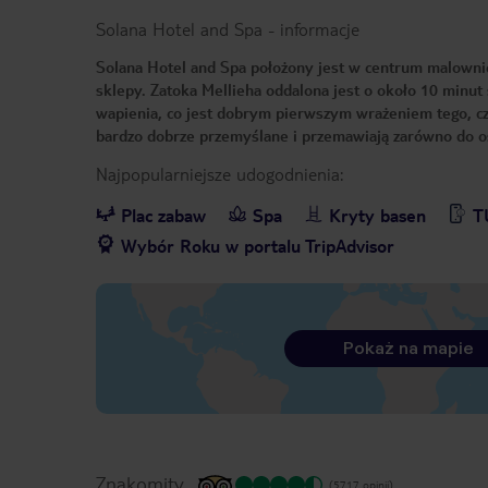
Solana Hotel and Spa
-
informacje
Solana Hotel and Spa położony jest w centrum malownicze
sklepy. Zatoka Mellieha oddalona jest o około 10 minu
wapienia, co jest dobrym pierwszym wrażeniem tego, cze
bardzo dobrze przemyślane i przemawiają zarówno do o
Najpopularniejsze udogodnienia:
Plac zabaw
Spa
Kryty basen
T
Wybór Roku w portalu TripAdvisor
Pokaż na mapie
Znakomity
(5717 opinii)