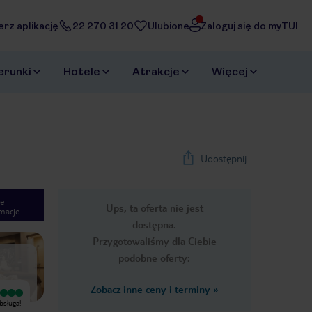
erz aplikację
22 270 31 20
Ulubione
Zaloguj się do myTUI
erunki
Hotele
Atrakcje
Więcej
Udostępnij
e
Ups, ta oferta nie jest
macje
1
/
46
dostępna.
Next slide
Przygotowaliśmy dla Ciebie
podobne oferty:
Zobacz inne ceny i terminy
»
Wyjątkowy
Wyjątkowy
bsługa!
Chciałbym szczególnie pochwalić
Byliśmy z Żoną już w wielu miejscach
recepcjonistę o imieniu Isaz był
ale takiego jedzenia nigdzie nie