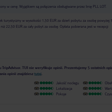
zony w cenę. Wyjątkiem są połączenia obsługiwane przez linię PLL LOT.
ek turystyczny w wysokości 1,50 EUR za dzień pobytu za osobę powyżej 
zy niż 22,50 EUR za cały pobyt za osobę. Opłata pobierana jest w recepcji
 TripAdvisor. TUI nie weryfikuje opinii. Prezentujemy 5 ostatnich opi
nia opinii znajdziesz
tutaj
.
Jakość noclegu
Obsł
Lokalizacja
Wart
Pokoje
Czys