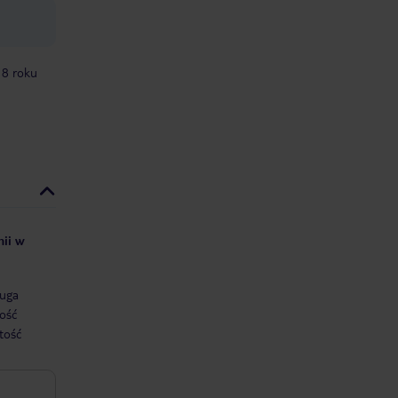
18 roku
nii w
uga
ość
tość