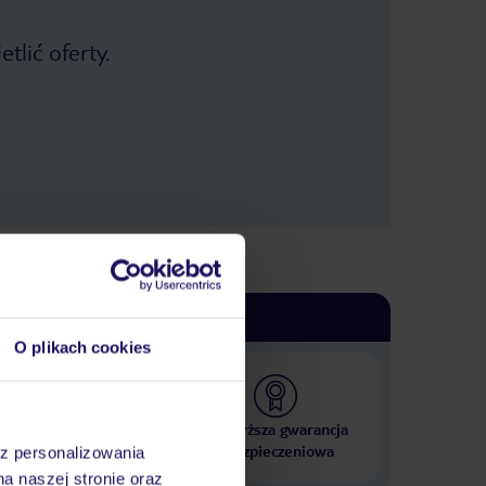
tlić oferty.
O plikach cookies
 000 hoteli w ponad 50
Najwyższa gwarancja
krajach
ubezpieczeniowa
az personalizowania
na naszej stronie oraz