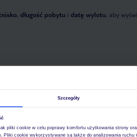
tnisko
,
długość pobytu
i
datę wylotu
, aby wyświe
opada 2026
do
31 marca 2027
Dlaczego warto wybrać TUI?
Szczegóły
ść
óży
Tylko u nas opieka na
10
30 lat w Polsce
wakacjach 24/7
jak pliki cookie w celu poprawy komfortu użytkowania strony or
m. Pliki cookie wykorzystywane są także do analizowania ruchu 