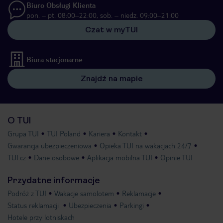
Biuro Obsługi Klienta
pon. – pt. 08:00–22:00, sob. – niedz. 09:00–21:00
Czat w myTUI
Biura stacjonarne
Znajdź na mapie
O TUI
Grupa TUI
TUI Poland
Kariera
Kontakt
Gwarancja ubezpieczeniowa
Opieka TUI na wakacjach 24/7
TUI.cz
Dane osobowe
Aplikacja mobilna TUI
Opinie TUI
Przydatne informacje
Podróż z TUI
Wakacje samolotem
Reklamacje
Status reklamacji
Ubezpieczenia
Parkingi
Hotele przy lotniskach