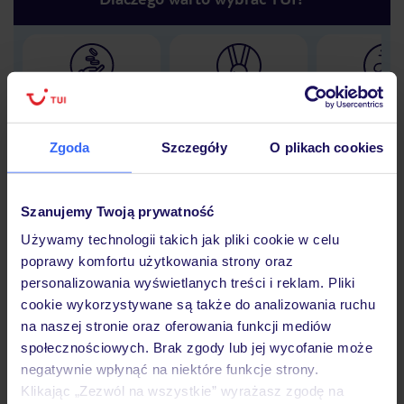
Lider niskich cen
Największe biuro
30 lat w P
podróży w Polsce
Zgoda
Szczegóły
O plikach cookies
Szanujemy Twoją prywatność
Hotel
Używamy technologii takich jak pliki cookie w celu
poprawy komfortu użytkowania strony oraz
personalizowania wyświetlanych treści i reklam. Pliki
Opinie
cookie wykorzystywane są także do analizowania ruchu
na naszej stronie oraz oferowania funkcji mediów
społecznościowych. Brak zgody lub jej wycofanie może
Pokoje
negatywnie wpłynąć na niektóre funkcje strony.
Klikając „Zezwól na wszystkie” wyrażasz zgodę na