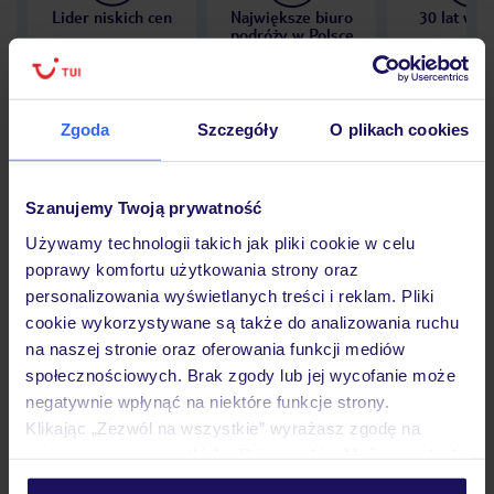
Lider niskich cen
Największe biuro
30 lat w P
podróży w Polsce
Zgoda
Szczegóły
O plikach cookies
Hotel
Szanujemy Twoją prywatność
Używamy technologii takich jak pliki cookie w celu
Opinie
poprawy komfortu użytkowania strony oraz
personalizowania wyświetlanych treści i reklam. Pliki
cookie wykorzystywane są także do analizowania ruchu
Pokoje
na naszej stronie oraz oferowania funkcji mediów
społecznościowych. Brak zgody lub jej wycofanie może
negatywnie wpłynąć na niektóre funkcje strony.
Wyżywienie
Klikając „Zezwól na wszystkie” wyrażasz zgodę na
umieszczenie wszystkich plików cookie. Możesz jednak
personalizować swój wybór wchodząc w zakładkę