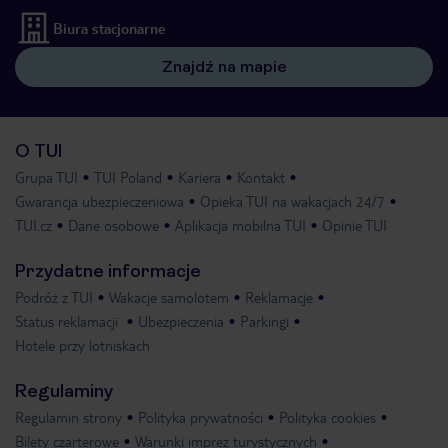
Biura stacjonarne
Znajdź na mapie
O TUI
Grupa TUI
TUI Poland
Kariera
Kontakt
Gwarancja ubezpieczeniowa
Opieka TUI na wakacjach 24/7
TUI.cz
Dane osobowe
Aplikacja mobilna TUI
Opinie TUI
Przydatne informacje
Podróż z TUI
Wakacje samolotem
Reklamacje
Status reklamacji
Ubezpieczenia
Parkingi
Hotele przy lotniskach
Regulaminy
Regulamin strony
Polityka prywatności
Polityka cookies
Bilety czarterowe
Warunki imprez turystycznych