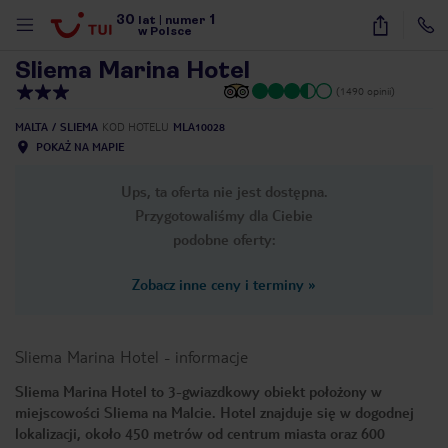
30
1
1
/
29
lat
|
numer
w Polsce
Sliema Marina Hotel
(1490 opinii)
MALTA
SLIEMA
KOD HOTELU
MLA10028
POKAŻ NA MAPIE
Ups, ta oferta nie jest dostępna.
Przygotowaliśmy dla Ciebie
podobne oferty:
Zobacz inne ceny i terminy
»
Sliema Marina Hotel
-
informacje
Sliema Marina Hotel to 3-gwiazdkowy obiekt położony w
miejscowości Sliema na Malcie. Hotel znajduje się w dogodnej
nute
lokalizacji, około 450 metrów od centrum miasta oraz 600