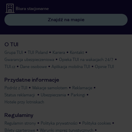
Biura stacjonarne
Znajdź na mapie
O TUI
Grupa TUI
TUI Poland
Kariera
Kontakt
Gwarancja ubezpieczeniowa
Opieka TUI na wakacjach 24/7
TUI.cz
Dane osobowe
Aplikacja mobilna TUI
Opinie TUI
Przydatne informacje
Podróż z TUI
Wakacje samolotem
Reklamacje
Status reklamacji
Ubezpieczenia
Parkingi
Hotele przy lotniskach
Regulaminy
Regulamin strony
Polityka prywatności
Polityka cookies
Bilety czarterowe
Warunki imprez turystycznych