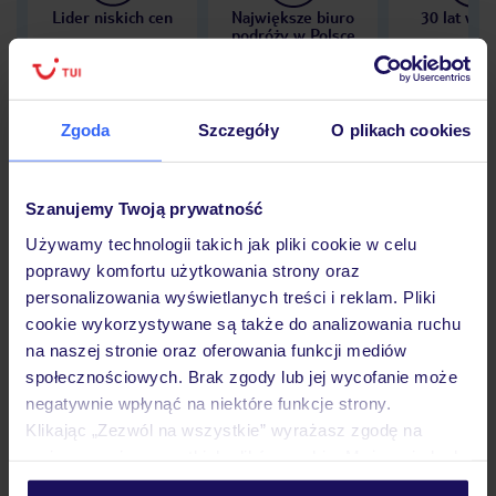
Lider niskich cen
Największe biuro
30 lat w P
podróży w Polsce
Zgoda
Szczegóły
O plikach cookies
Hotel
Szanujemy Twoją prywatność
Używamy technologii takich jak pliki cookie w celu
Opinie
poprawy komfortu użytkowania strony oraz
personalizowania wyświetlanych treści i reklam. Pliki
cookie wykorzystywane są także do analizowania ruchu
Pokoje
na naszej stronie oraz oferowania funkcji mediów
społecznościowych. Brak zgody lub jej wycofanie może
negatywnie wpłynąć na niektóre funkcje strony.
Wyżywienie
Klikając „Zezwól na wszystkie” wyrażasz zgodę na
umieszczenie wszystkich plików cookie. Możesz jednak
personalizować swój wybór wchodząc w zakładkę