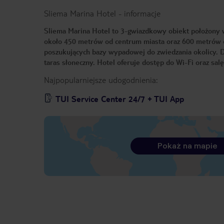
Sliema Marina Hotel
-
informacje
Sliema Marina Hotel to 3-gwiazdkowy obiekt położony w 
około 450 metrów od centrum miasta oraz 600 metrów o
poszukujących bazy wypadowej do zwiedzania okolicy. Do 
taras słoneczny. Hotel oferuje dostęp do Wi-Fi oraz sal
Najpopularniejsze udogodnienia:
TUI Service Center 24/7 + TUI App
Pokaż na mapie