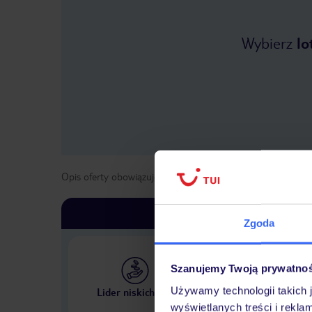
Wybierz
lo
Opis oferty obowiązuje dla wyjazdów w terminie
od
1 list
Zgoda
Szanujemy Twoją prywatno
Największe biuro podr
Używamy technologii takich 
Lider niskich cen
w Polsce
wyświetlanych treści i rekla