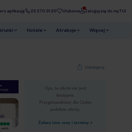
erz aplikację
22 270 31 20
Ulubione
Zaloguj się do myTUI
erunki
Hotele
Atrakcje
Więcej
Udostępnij
e
Ups, ta oferta nie jest
macje
1
/
29
dostępna.
Next slide
Przygotowaliśmy dla Ciebie
podobne oferty:
nii
)
Zobacz inne ceny i terminy
»
Bardzo dobry
Dobry hotel za miarę rozsądne
y widok
Jeden z tańszych hoteli, które były
pieniądze. Byłem cztery dni, pokój
y
dostępne podczas mojego wyjazdu.