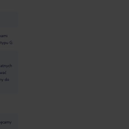
dkami
 typu G.
datnych
ować
śmy do
chęcamy