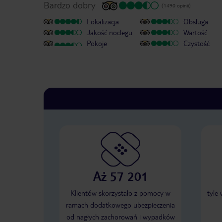
Bardzo dobry
(1490 opinii)
Lokalizacja
Obsługa
Jakość noclegu
Wartość
Pokoje
Czystość
Aż 57 201
Klientów skorzystało z pomocy w
tyle
ramach dodatkowego ubezpieczenia
od nagłych zachorowań i wypadków