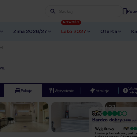
Pobi
Wpisz frazę, której szukasz
NOWOŚĆ
Zima 2026/27
Lato 2027
Oferta
Ki
el
PIE
Ważn
Pokoje
Wyżywienie
Atrakcje
infor
+
23
Bardzo dobry
(
1490
opi
Wyjątkowy
Hotel jest czysty i naprawdę bardzo
lokalizacja fantastczna , piekn
przyzwoity, ale do luksusów mu
z okna na marine i Valettę prz