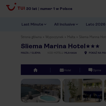
30
lat
|
numer
1
w Polsce
Last Minute
All Inclusive
Lato 2026
Strona główna
Wypoczynek
Malta
Sliema Marina Hot
Sliema Marina Hotel
MALTA
SLIEMA
KOD HOTELU
MLA10028
POKAŻ NA MA
Hotel
Opinie
top
Previous slide