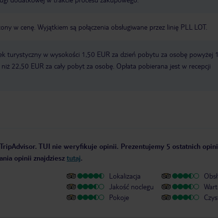
zony w cenę. Wyjątkiem są połączenia obsługiwane przez linię PLL LOT.
ek turystyczny w wysokości 1,50 EUR za dzień pobytu za osobę powyżej 
zy niż 22,50 EUR za cały pobyt za osobę. Opłata pobierana jest w recepcji
TripAdvisor. TUI nie weryfikuje opinii. Prezentujemy 5 ostatnich opini
nia opinii znajdziesz
tutaj
.
Lokalizacja
Obsł
Jakość noclegu
Wart
Pokoje
Czys