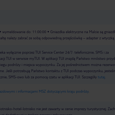
wymeldowanie do: 11:00:00
Gniazdka elektryczne na Malcie są gniaz
Maltę należy zabrać ze sobą odpowiednią przejściówkę – adapter z wtyczką
a wyłącznie poprzez TUI Service Center 24/7: telefonicznie, SMS i za
acji TUI w serwisie myTUI. W aplikacji TUI znajdą Państwo mnóstwo przy
biegu podróży i miejsca wypoczynku. Za jej pośrednictwem można rezerw
wne. Jeśli potrzebują Państwo kontaktu z TUI podczas wypoczynku, jeste
icznie, SMS-owo lub za pomocą czatu w aplikacji TUI. Szczegóły
tutaj
.
jazdowymi i informacjami MSZ dotyczącymi kraju podróży
.
e lotnisko-hotel-lotnisko nie jest zawarty w cenie imprezy turystycznej. Za
ługi dodatkowej w trakcie procesu zakupowego.