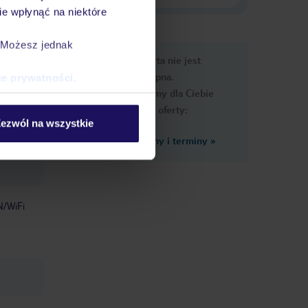
e wpłynąć na niektóre
. Możesz jednak
e
Ups, ta oferta nie jest
macje
dostępna.
ce prywatności
.
Przygotowaliśmy dla Ciebie
podobne oferty:
ezwól na wszystkie
Zobacz inne ceny i terminy
»
/WiFi