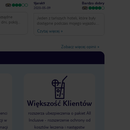
Bardzo dobry
9jarek9
2020-05-09
ozsądne
Jeden z tańszych hoteli, które były
 dni, pokój
dostępne podczas mojego wyjazdu.
ze wyposażony,
Jak na taką cenę, wszystko było w
Czytaj więcej
»
dokiem na
porządku. Dobra lokalizacja, w pobliżu
dunku. Bardzo
wiele sklepów i restauracji. W pobliżu
ęknym tarasem
także przystanek autobusowy, z
Zobacz więcej opinii
»
iętrze.
którego można dojechać wszędzie
u jest
gdzie się chce.
m jest to
adowe do
Większość Klientów
ienci
rozszerza ubezpieczenia o pakiet All
ji w
Inclusive - rozszerzenie ochrony od
nacji
kosztów leczenia i następstw