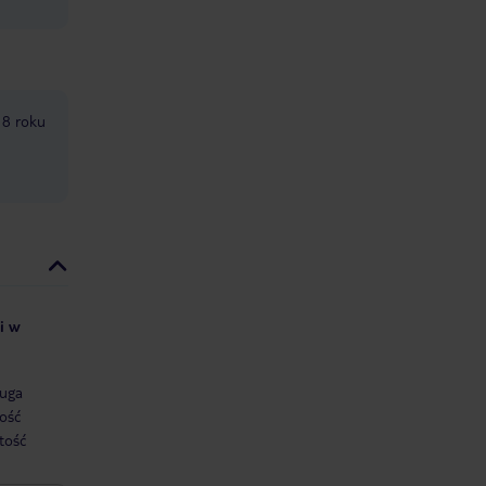
18 roku
i w
uga
ość
tość