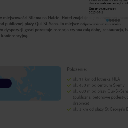
daleko, czego oczywiście nie można
chotelu wiele restauracji z do
oczekiwać wybierając hotel w tej
kuchnią śniadania typowo angelskie
Aleksandra W
Quest10736054861
cenie. My trafiliśmy na Maltę w
za to z łdym widokiem na Vale
2017-05-17
styczniu, kiedy było naprawdę zimno.
2025-05-21
przy hotelu przystanki pomocna
W pokoju na szczęście było
miejscowości Sliema na Malcie. Hotel znajduje się w dogodnej lokaliz
obsługa mógłby już być
ogrzewanie, ale w łazience dosłownie
remontowany
była lodówka - nie było żadnego
d publicznej plaży Qui-Si-Sana. To miejsce odpowiednie dla osób
grzejnika, a do tego okna były
dyspozycji gości pozostaje recepcja czynna całą dobę, restauracja, b
nieszczelne. Jeden plus -
temperatura świetna do schłodzenia
ę konferencyjną.
białego wina ;)
Położenie:
ok. 11 km od lotniska MLA
ok. 450 m od centrum Sliemy
ok. 600 m od plaży Qui-Si-San
(publiczna, betonowe podesty, z
drabince)
ok. 3 km od plaży St George's 