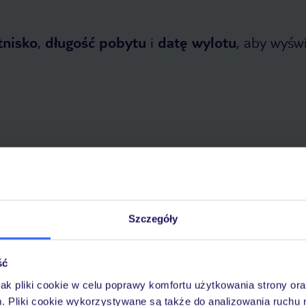
tnisko
,
długość pobytu
i
datę wylotu
, aby wyświe
opada 2026
do
31 marca 2027
Dlaczego warto wybrać TUI?
Szczegóły
ść
óży
Tylko u nas opieka na
10
jak pliki cookie w celu poprawy komfortu użytkowania strony or
30 lat w Polsce
wakacjach 24/7
m. Pliki cookie wykorzystywane są także do analizowania ruchu 