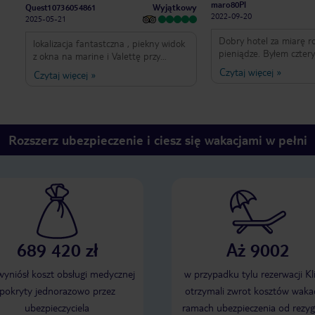
maro80Pl
Wyjątkowy
Quest10736054861
2022-09-20
2025-05-21
Dobry hotel za miarę r
lokalizacja fantastczna , piekny widok
pieniądze. Byłem cztery
z okna na marine i Valettę przy
ekonomiczny, ale dobr
chotelu wiele restauracji z dobra
Czytaj więcej
»
Czytaj więcej
»
wygodny tylko okno z wi
kuchnią śniadania typowo angelskie
wewnętrzne ściany bu
za to z łdym widokiem na Valettę przy
dobre śniadanie, z pi
hotelu przystanki pomocna obsługa
widokowym na ósmym p
mógłby już być remontowany
Największą zaletą hotel
Rozszerz ubezpieczenie i ciesz się wakacjami w pełni
lokalizacja moim zdanie
najlepsze miejsce wyp
zwiedzania całej malty.
689 420 zł
Aż 9002
 wyniósł koszt obsługi medycznej
w przypadku tylu rezerwacji Kl
pokryty jednorazowo przez
otrzymali zwrot kosztów wakac
ubezpieczyciela
ramach ubezpieczenia od rezyg