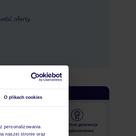
tlić oferty.
O plikach cookies
 000 hoteli w ponad 50
Najwyższa gwarancja
az personalizowania
krajach
ubezpieczeniowa
na naszej stronie oraz