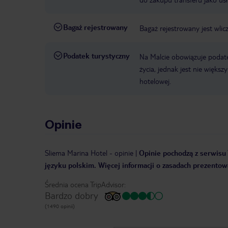
Bagaż rejestrowany
Bagaż rejestrowany jest wlic
Podatek turystyczny
Na Malcie obowiązuje podat
życia, jednak jest nie więks
hotelowej.
Opinie
Sliema Marina Hotel
-
opinie
|
Opinie pochodzą z serwisu 
języku polskim. Więcej informacji o zasadach prezentowa
Średnia ocena TripAdvisor:
Bardzo dobry
(1490 opinii)