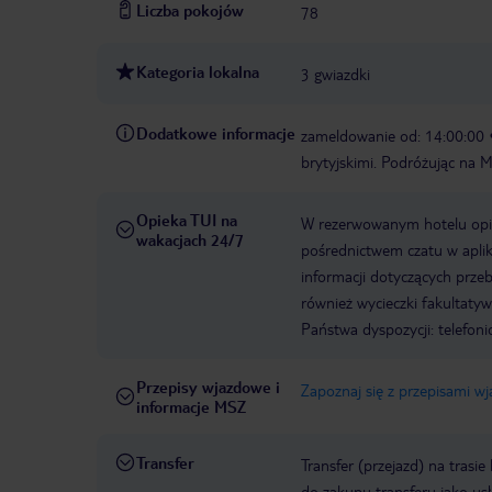
Liczba pokojów
78
Kategoria lokalna
3 gwiazdki
Dodatkowe informacje
zameldowanie od: 14:00:00
brytyjskimi. Podróżując na 
Opieka TUI na
W rezerwowanym hotelu opiek
wakacjach 24/7
pośrednictwem czatu w aplik
informacji dotyczących prze
również wycieczki fakultaty
Państwa dyspozycji: telefon
Przepisy wjazdowe i
Zapoznaj się z przepisami w
informacje MSZ
Transfer
Transfer (przejazd) na trasi
do zakupu transferu jako us