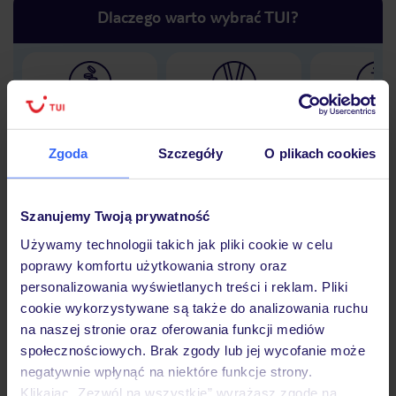
Dlaczego warto wybrać TUI?
Lider niskich cen
Największe biuro
30 lat w P
podróży w Polsce
Zgoda
Szczegóły
O plikach cookies
Szanujemy Twoją prywatność
Hotel
Używamy technologii takich jak pliki cookie w celu
poprawy komfortu użytkowania strony oraz
personalizowania wyświetlanych treści i reklam. Pliki
Opinie
cookie wykorzystywane są także do analizowania ruchu
na naszej stronie oraz oferowania funkcji mediów
społecznościowych. Brak zgody lub jej wycofanie może
Pokoje
negatywnie wpłynąć na niektóre funkcje strony.
Klikając „Zezwól na wszystkie” wyrażasz zgodę na