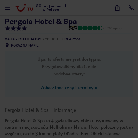
30
1
1
/
34
lat
|
numer
w Polsce
Pergola Hotel & Spa
(3620 opinii)
MALTA
MELLIEHA BAY
KOD HOTELU
MLA17003
POKAŻ NA MAPIE
Ups, ta oferta nie jest dostępna.
Przygotowaliśmy dla Ciebie
podobne oferty:
Zobacz inne ceny i terminy
»
Pergola Hotel & Spa
-
informacje
Pergola Hotel & Spa to 4-gwiazdkowy obiekt usytuowany w
centrum miejscowości Mellieħa na Malcie. Hotel położony jest na
nute
wzgórzu, około 3 km od plaży Għadira Bay. Obiekt stanowi