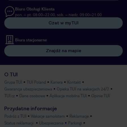
Biuro Obsługi Klienta
pon. – pt. 08:00–22:00, sob. – niedz. 09:00–21:00
Czat w myTUI
Biura stacjonarne
Znajdź na mapie
O TUI
Grupa TUI
TUI Poland
Kariera
Kontakt
Gwarancja ubezpieczeniowa
Opieka TUI na wakacjach 24/7
TUI.cz
Dane osobowe
Aplikacja mobilna TUI
Opinie TUI
Przydatne informacje
Podróż z TUI
Wakacje samolotem
Reklamacje
Status reklamacji
Ubezpieczenia
Parkingi