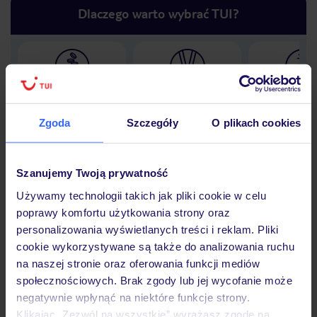
Dlaczego warto wybrać TUI?
Lider niskich cen
Największe biuro
30 lat w P
podróży w Polsce
Zgoda
Szczegóły
O plikach cookies
Szanujemy Twoją prywatność
Hotel
Używamy technologii takich jak pliki cookie w celu
poprawy komfortu użytkowania strony oraz
personalizowania wyświetlanych treści i reklam. Pliki
Opinie
cookie wykorzystywane są także do analizowania ruchu
na naszej stronie oraz oferowania funkcji mediów
społecznościowych. Brak zgody lub jej wycofanie może
Pokoje
negatywnie wpłynąć na niektóre funkcje strony.
Klikając „Zezwól na wszystkie” wyrażasz zgodę na