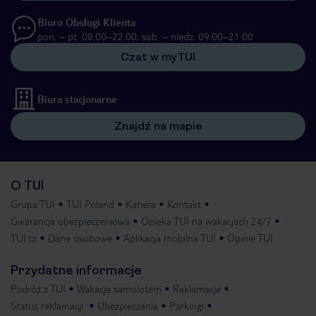
Biuro Obsługi Klienta
pon. – pt. 08:00–22:00, sob. – niedz. 09:00–21:00
Czat w myTUI
Biura stacjonarne
Znajdź na mapie
O TUI
Grupa TUI
TUI Poland
Kariera
Kontakt
Gwarancja ubezpieczeniowa
Opieka TUI na wakacjach 24/7
TUI.cz
Dane osobowe
Aplikacja mobilna TUI
Opinie TUI
Przydatne informacje
Podróż z TUI
Wakacje samolotem
Reklamacje
Status reklamacji
Ubezpieczenia
Parkingi