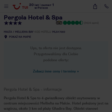
30
1
1
/
34
lat
|
numer
w Polsce
Pergola Hotel & Spa
(3620 opinii)
MALTA
MELLIEHA BAY
KOD HOTELU
MLA17003
POKAŻ NA MAPIE
Ups, ta oferta nie jest dostępna.
Przygotowaliśmy dla Ciebie
podobne oferty:
Zobacz inne ceny i terminy
»
Pergola Hotel & Spa
-
informacje
Pergola Hotel & Spa to 4-gwiazdkowy obiekt usytuowany w
centrum miejscowości Mellieħa na Malcie. Hotel położony jest na
nute
wzgórzu, około 3 km od plaży Għadira Bay. Obiekt stanowi