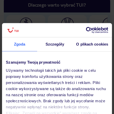
Dlaczego warto wybrać TUI?
Lider niskich cen
Największe biuro
30 lat w P
podróży w Polsce
Zgoda
Szczegóły
O plikach cookies
Szanujemy Twoją prywatność
Hotel
Używamy technologii takich jak pliki cookie w celu
poprawy komfortu użytkowania strony oraz
personalizowania wyświetlanych treści i reklam. Pliki
Opinie
cookie wykorzystywane są także do analizowania ruchu
na naszej stronie oraz oferowania funkcji mediów
społecznościowych. Brak zgody lub jej wycofanie może
Pokoje
negatywnie wpłynąć na niektóre funkcje strony.
Klikając „Zezwól na wszystkie” wyrażasz zgodę na