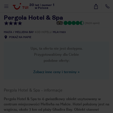
30
1
1
/
34
lat
|
numer
w Polsce
Pergola Hotel & Spa
(3620 opinii)
MALTA
MELLIEHA BAY
KOD HOTELU
MLA17003
POKAŻ NA MAPIE
Ups, ta oferta nie jest dostępna.
Przygotowaliśmy dla Ciebie
podobne oferty:
Zobacz inne ceny i terminy
»
Pergola Hotel & Spa
-
informacje
Pergola Hotel & Spa to 4-gwiazdkowy obiekt usytuowany w
centrum miejscowości Mellieħa na Malcie. Hotel położony jest na
nute
wzgórzu, około 3 km od plaży Għadira Bay. Obiekt stanowi