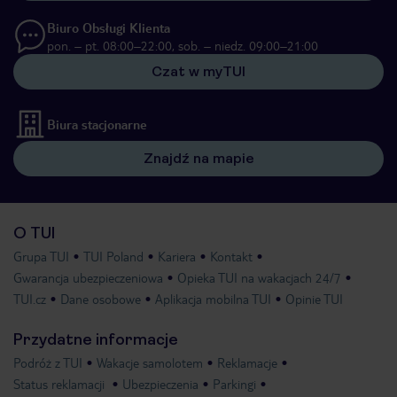
Biuro Obsługi Klienta
pon. – pt. 08:00–22:00, sob. – niedz. 09:00–21:00
Czat w myTUI
Biura stacjonarne
Znajdź na mapie
O TUI
Grupa TUI
TUI Poland
Kariera
Kontakt
Gwarancja ubezpieczeniowa
Opieka TUI na wakacjach 24/7
TUI.cz
Dane osobowe
Aplikacja mobilna TUI
Opinie TUI
Przydatne informacje
Podróż z TUI
Wakacje samolotem
Reklamacje
Status reklamacji
Ubezpieczenia
Parkingi